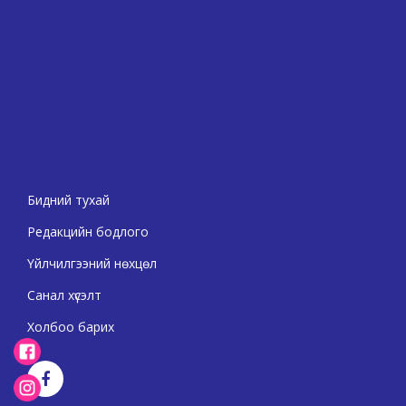
Бидний тухай
Редакцийн бодлого
Үйлчилгээний нөхцөл
Санал хүсэлт
Холбоо барих