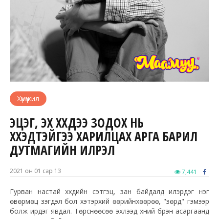
Хүмүүжил
ЭЦЭГ, ЭХ ХҮҮХДЭЭ ЗОДОХ НЬ
ХҮҮХЭДТЭЙГЭЭ ХАРИЛЦАХ АРГА БАРИЛ
ДУТМАГИЙН ИЛРЭЛ
2021 он 01 сар 13
7,441
Гурван настай хүүхдийн сэтгэц, зан байдалд илэрдэг нэг
өвөрмөц үзэгдэл бол хэтэрхий өөрийнхөөрөө, "зөрүүд" гэмээр
болж ирдэг явдал. Төрснөөсөө эхлээд хүний бүрэн асаргаанд