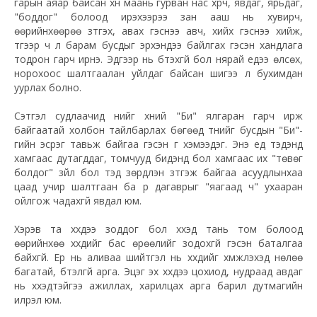
гарын аяар байсан хүн маань гурван нас хүрч, явдаг, ярьдаг,
"боддог" болоод ирэхээрээ зан ааш нь хувирч,
өөрийнхөөрөө зүтгэх, авах гэснээ авч, хийх гэснээ хийж,
түүгээр ч үл барам бусдыг эрхэндээ байлгах гэсэн хандлага
тодрон гарч ирнэ. Эдгээр нь бүтэхгүй бол нярай үедээ өлсөх,
норохоос шалтгаалан уйлдаг байсан шигээ л бухимдан
уурлах болно.
Сэтгэл судлаачид үүнийг хүний "Би" ялгаран гарч ирж
байгаатай холбон тайлбарлах бөгөөд түүнийг бусдын "Би"-
гийн эсрэг тавьж байгаа гэсэн үг хэмээдэг. Энэ үед тэдэнд
хамгаас дутагддаг, томчууд бидэнд бол хамгаас их "төвөг
болдог" зүйл бол тэд зөрүүдлэн зүтгэж байгаа асуудлынхаа
цаад учир шалтгаан ба үр дагаврыг "яагаад ч" ухааран
ойлгож чадахгүй явдал юм.
Хэрэв та хүүхдээ зоддог бол хүүхэд тань том болоод
өөрийнхөө хүүхдийг бас өрөөлийг зодохгүй гэсэн баталгаа
байхгүй. Ер нь аливаа шийтгэл нь хүүхдийг хүмүүжүүлэхэд нөлөө
багатай, бүтэлгүй арга. Эцэг эх хүүхдээ цохиод, нудраад авдаг
нь хүүхэдтэйгээ ажиллах, харилцах арга барил дутмагийн
илрэл юм.