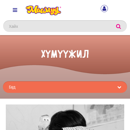
Хайх
ХҮМҮҮЖИЛ
Sub
menu