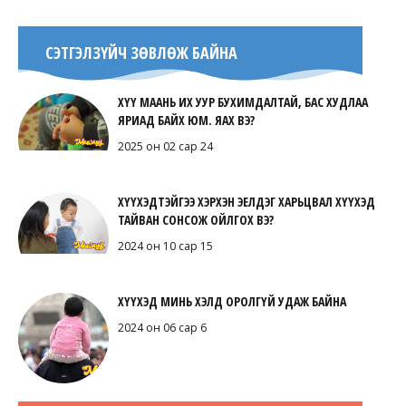
СЭТГЭЛЗҮЙЧ ЗӨВЛӨЖ БАЙНА
ХҮҮ МААНЬ ИХ УУР БУХИМДАЛТАЙ, БАС ХУДЛАА
ЯРИАД БАЙХ ЮМ. ЯАХ ВЭ?
2025 он 02 сар 24
ХҮҮХЭДТЭЙГЭЭ ХЭРХЭН ЭЕЛДЭГ ХАРЬЦВАЛ ХҮҮХЭД
ТАЙВАН СОНСОЖ ОЙЛГОХ ВЭ?
2024 он 10 сар 15
ХҮҮХЭД МИНЬ ХЭЛД ОРОЛГҮЙ УДАЖ БАЙНА
2024 он 06 сар 6