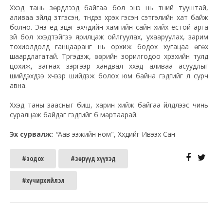
Хүүхэд тань зөрүүдлээд байгаа бол энэ нь түүний тууштай,
аливаа зүйлд зүтгэсэн, түүндээ хүрэх гэсэн сэтгэлийн хат байж
болно. Энэ үед эцэг эхчүүдийн хамгийн сайн хийх ёстой арга
зүй бол хүүхэдтэйгээ ярилцаж ойлгуулах, ухааруулах, зарим
тохиолдолд ганцааранг нь орхиж бодох хугацаа өгөх
шаардлагатай. Түргэдэж, өөрийн зорилгодоо хүрэхийн тулд
цохиж, загнах зэргээр хандвал хүүхэд аливаа асуудлыг
шийдэхдээ хүчээр шийдэж болох юм байна гэдгийг л сурч
авна.
Хүүхэд таны заасныг биш, харин хийж байгаа үйлдлээс чинь
суралцаж байдаг гэдгийг бүү мартаарай.
Эх сурвалж:
"
Аав ээжийн ном", Хүүхдийг Ивээх Сан
#зодох
#зөрүүд хүүхэд
#хүчирхийлэл