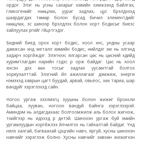
ордог. Элэг нь усны сахарыг хэвийн хэмжээнд байлгах,
гликогенийг нөөцлөх, уураг задлах, цус бүрэлдэхэд
шаардагдах төмөр болон бусад бичил элементүүдийг
нөөцлөх, эс шинээр бүрэлдүүлэх болон хорт бодисыг биеэс
зайлуулах үүргийг гүйцэтгэдэг.
Бидний биед орох хорт бодис, хоол хүнс, ундны усаар
дамжсан хүнд металл химийн бодис, нийлдэг эм нь элгэнд
задарч хоргүйждэг. Элэгнээс ялгарсан цөс нь цөсний хүүдийд
хуримтлагдан нарийн гэдэс рүү орж байдаг. Цөс нь хоол
хүнсэн дэх өөх тосыг задлах уусамтгай болгох
зориулалттай. Элэгний үйл ажиллагааг дэмжиж, энерги
нэмэхэд хаврын цагт буудай, арвай, овьёос, хөх тариа, шар
вандуйг хэрэглэхэд сайн.
Ногоо ургаж эхэлмэгц зуушны болон жижиг броккли
байцаа, лууван, ногоон вандуй байнга хэрэглээрэй.
Аминдэм нь алдагдахаас болгоомжилж аль болох жигнэж,
түүхийгээр нь идэхэд үр дүнтэй. Шинэхэн ургаж буй эмийн
ургамлуудын хоргүйжүүлэх үйлчилгээ нь гайхалтай байдаг. Үүнд
нялх халгай, багваахай цэцгийн навч, яргуй, хусны шинэхэн
навчийг хэрэглэж болно. Хусны навчийг зөвхөн жижигхэн