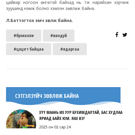
цайвар ногоон өнгөтэй байхад нь түүж нарийхан хэрчиж
зуушинд нэмж болно хэмээн зөвлөж байна.
Л.Баттогтох эмч зөвлөж байна.
#брокколи
#вандуй
#цэцэгт байцаа
#ядаргаа
СЭТГЭЛЗҮЙЧ ЗӨВЛӨЖ БАЙНА
ХҮҮ МААНЬ ИХ УУР БУХИМДАЛТАЙ, БАС ХУДЛАА
ЯРИАД БАЙХ ЮМ. ЯАХ ВЭ?
2025 он 02 сар 24