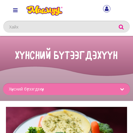
Хайх
ХҮНСНИЙ БҮТЭЭГДЭХҮҮН
Sub
menu