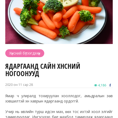
Хүнсний бүтээгдэхүүн
ЯДАРГААНД САЙН ХҮНСНИЙ
НОГООНУУД
2020 он 11 сар 28
4,186
Ямар ч улиралд тохируулан хооллодог, амьдралын зөв
хэвшилтэй хүн хаврын ядаргаанд ордоггүй.
Учир нь өвлийн турш идсэн мах, өөх тос ихтэй хоол элгийг
тамирдуулдаг. Ингэснээр бие махбод тамирдаж ядаргаанд