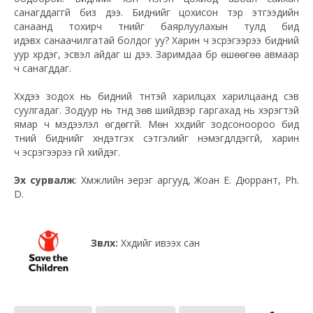
санагддаггүй биз дээ. Биднийг
цохисон
тэр этгээдийн
санаанд тохирч түүнийг баярлуулахын тулд бид
идэвх
санаачилгатай
болдог уу? Харин ч эсрэгээрээ бидний
уур хүрдэг, эсвэл айдаг шүү дээ. Заримдаа бүр өшөөгөө авмаар
ч санагддаг.
Хүүхдээ зодох нь бидний түүнтэй харилцах харилцаанд сэв
суулгадаг. Зодуур нь түүнд зөв шийдвэр гаргахад нь хэрэгтэй
ямар ч мэдээлэл өгдөггүй. Мөн хүүхдийг зодсоноороо бид
түүний биднийг хүндэтгэх сэтгэлийг нэмэгдүүлдэггүй, харин
ч
эсрэгээрээ
үгүй хийдэг.
Эх сурвалж
: Хүмүүжлийн эерэг аргууд,
Жоан
Е. Дюррант, Ph.
D.
Зөвлөх:
Хүүхдийг ивээх сан