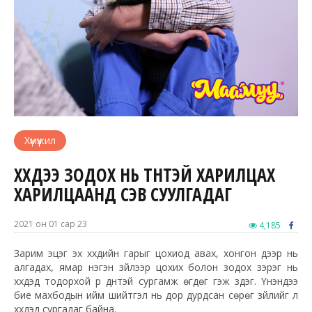
Хүмүүжил
ХҮҮХДЭЭ ЗОДОХ НЬ ТҮҮНТЭЙ ХАРИЛЦАХ
ХАРИЛЦААНД СЭВ СУУЛГАДАГ
2021 он 01 сар 23
4,185
Зарим эцэг эх хүүхдийн гарыг цохиод авах, хонгон дээр нь
алгадах, ямар нэгэн зүйлээр цохих болон зодох зэрэг нь
хүүхдэд тодорхой үр дүнтэй сургамж өгдөг гэж үздэг. Үнэндээ
бие махбодын ийм шийтгэл нь дор
дурдсан
сөрөг зүйлийг л
хүүхдэд сургадаг байна.