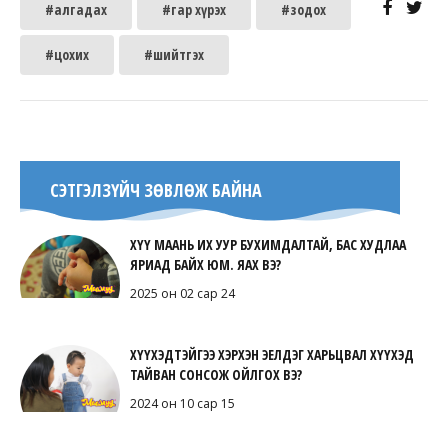
#алгадах
#гар хүрэх
#зодох
#цохих
#шийтгэх
СЭТГЭЛЗҮЙЧ ЗӨВЛӨЖ БАЙНА
ХҮҮ МААНЬ ИХ УУР БУХИМДАЛТАЙ, БАС ХУДЛАА
ЯРИАД БАЙХ ЮМ. ЯАХ ВЭ?
2025 он 02 сар 24
ХҮҮХЭДТЭЙГЭЭ ХЭРХЭН ЭЕЛДЭГ ХАРЬЦВАЛ ХҮҮХЭД
ТАЙВАН СОНСОЖ ОЙЛГОХ ВЭ?
2024 он 10 сар 15