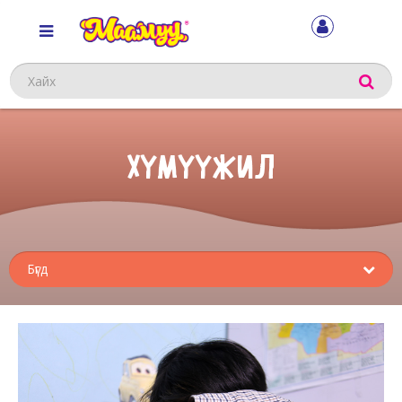
Хайх
ХҮМҮҮЖИЛ
Sub
menu