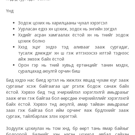
Үүнд:
Зодож цохих нь харилцааны чухал хэрэгсэл
Уурласан үедээ хүн цохиж, зодох нь энгийн үзэгдэл
Хүүхдийг асран хамгаалах ёстой хүн нь түүнийг зодож
цохиж болно
Хүүхэд эцэг эхдээ тэд аливааг зааж сургадаг,
тусалж
дэмждэг
хүн шүү гэж итгэхээсээ илүүтэй тэднээс
айж эмээж байх ёстой
Орон гэр нь түүний хувьд ертөнцийг танин мэдэх,
суралцахад аюулгүй орчин биш
Бид хүүхдээ нас биед хүртэл нь хүмүүжүүлэх явцад чухам юуг зааж
сургахыг
хүсэж
байгаагаа цаг үргэлж бодож санаж байх
ёстой. Хэрвээ бид түүнд хүчирхийлэл хэрэглэлгүй амьдрахыг
зааж өгөх гэж байгаа бол өөрсдөө хүчирхийллийг хэрэглэхгүй
байх ёстой. Хэрвээ түүнд аюулгүй, амар тайван амьдрахыг
заах гэж байгаа бол ийм орчинг яаж бүрдүүлэхийг зааж
сургаж, тайлбарлаж үзүүлэх хэрэгтэй.
Зодуулж цохиулах нь том хүнд, бүр өөрт тань ямар байхыг
бодоорой. Биднийг хэн нэгэн цохиод авбал сайхан