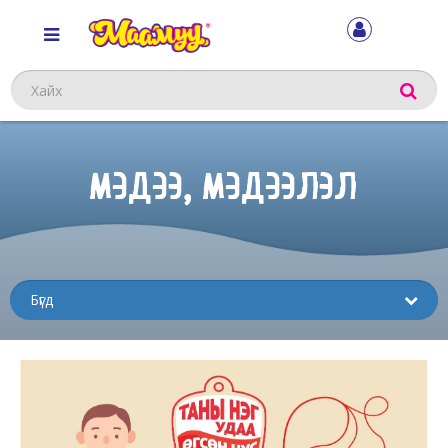
Хайх
МЭДЭЭ, МЭДЭЭЛЭЛ
Sub
menu