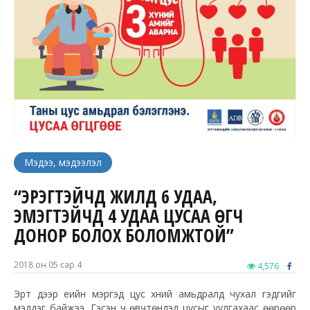
Мэдээ, мэдээлэл
“ЭРЭГТЭЙЧҮҮД ЖИЛД 6 УДАА,
ЭМЭГТЭЙЧҮҮД 4 УДАА ЦУСАА ӨГЧ
ДОНОР БОЛОХ БОЛОМЖТОЙ”
2018 он 05 сар 4
4,576
Эрт дээр үеийн мэргэд цус хүний амьдралд чухал гэдгийг
мэддэг байжээ. Гэсэн ч өвчтөнүүдэд цусыг уулгахаас өөрөөр