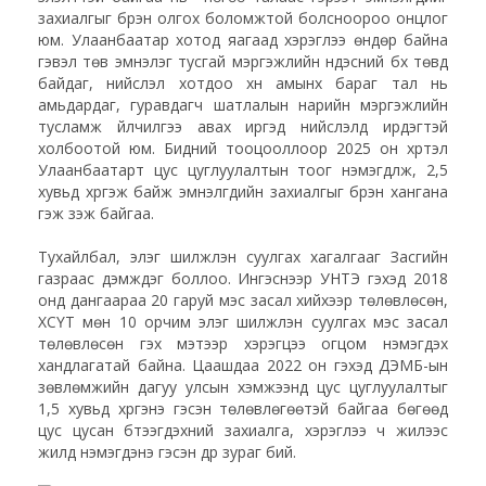
захиалгыг бүрэн олгох боломжтой болсноороо онцлог
юм. Улаанбаатар хотод яагаад хэрэглээ өндөр байна
гэвэл төв эмнэлэг тусгай мэргэжлийн үндэсний бүх төвүүд
байдаг, нийслэл хотдоо хүн амынх бараг тал нь
амьдардаг, гуравдагч шатлалын нарийн мэргэжлийн
тусламж үйлчилгээ авах иргэд нийслэлд ирдэгтэй
холбоотой юм. Бидний тооцооллоор 2025 он хүртэл
Улаанбаатарт цус цуглуулалтын тоог нэмэгдүүлж, 2,5
хувьд хүргэж байж эмнэлгүүдийн захиалгыг бүрэн хангана
гэж үзэж байгаа.
Тухайлбал, элэг шилжүүлэн суулгах хагалгааг Засгийн
газраас дэмждэг боллоо. Ингэснээр УНТЭ гэхэд 2018
онд дангаараа 20 гаруй мэс засал хийхээр төлөвлөсөн,
ХСҮТ мөн 10 орчим элэг шилжүүлэн суулгах мэс засал
төлөвлөсөн гэх мэтээр хэрэгцээ огцом нэмэгдэх
хандлагатай байна. Цаашдаа 2022 он гэхэд ДЭМБ-ын
зөвлөмжийн дагуу улсын хэмжээнд цус цуглуулалтыг
1,5 хувьд хүргэнэ гэсэн төлөвлөгөөтэй байгаа бөгөөд
цус цусан бүтээгдэхүүний захиалга, хэрэглээ ч жилээс
жилд нэмэгдэнэ гэсэн дүр зураг бий.