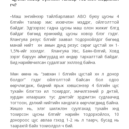
өгөөч?
-
Маш энгийнээр тайлбарлавал ABO буюу цусны 4
бүлгийн талаар хүмүүс ихэвчлэн мэддэг, ойлголттой
байдаг. Эдгээрээс гадна цусны маш олон жижиг бүлгүүд
байдаг бөгөөд ерөнхийд цусны ховор бүлэг гэдэг.
Ялангуяа резус бүлгийг заавал тодорхойлдог бөгөөд
манай нийт хүн амын дунд резус сөрөг цустай хүн 1-
1,5%-ийг эзэлдэг. Ялангуяа Увс, Баян-Өлгий, Ховд
зэрэг баруун аймгуудад илүү өндөр тархалттай байдаг.
Бид нарийвчилсан судалгааг эхлүүлээд байна.
Мөн өмнө нь “зөвхөн I бүлгийн цустай хүн л донор
болдог” гэдэг ойлголттой байсан бол одоо
өөрчлөгдөж, бидний ярьж хэвшсэнээр 4 бүлгийн цус
тухайн бүлэгтээ илүү тохирдог, эмчилгээний үр дүнтэй,
хурдан илаарших тус дэмтэйг эрдэмтэн судлаачид
тогтоон, дэлхий нийтийн хандлага өөрчлөгдөөд байна.
Жишээ нь, элэг шилжүүлэн суулгахад тухайн хүнд
тохирсон цусны бүлгийг нарийн тодорхойлох, 10
донороос цус авлаа гэхэд 1-2 нь л таарч, бусад нь
таарахгүй байх тохиолдол ч бий.