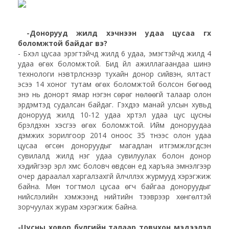
-Донорууд жилд хэчнээн удаа цусаа өгөх
боломжтой байдаг вэ?
- Бүхэл цусаа эрэгтэйчүүд жилд 6 удаа, эмэгтэйчүүд жилд 4
удаа өгөх боломжтой. Бид үйл ажиллагаандаа шинэ
технологи нэвтрүүлснээр тухайн донор сийвэн, ялтаст
эсээ 14 хоног тутам өгөх боломжтой болсон бөгөөд
энэ нь донорт ямар нэгэн сөрөг нөлөөгүй талаар олон
эрдэмтэд судалсан байдаг. Гэхдээ манай улсын хувьд
донорууд жилд 10-12 удаа хүртэл удаа цус цусны
бүрэлдэхүүн хэсгээ өгөх боломжтой. Ийм доноруудаа
дэмжих зорилгоор 2014 оноос 35 түүнээс олон удаа
цусаа өгсөн доноруудыг магадлан итгэмжлэгдсэн
сувилалд жилд нэг удаа сувилуулах болон донор
хэдийгээр эрүүл хүмүүс боловч өвдсөн үед харъяа эмнэлгээр
очер дараалал харгалзахгүй үйлчлүүлэх журмууд хэрэгжиж
байна. Мөн тогтмол цусаа өгч байгаа доноруудыг
нийслэлийн хэмжээнд нийтийн тээврээр хөнгөлтэй
зорчуулах журам хэрэгжиж байна.
-Цусны ховор бүлгийн талаар товчхон мэдээлэл