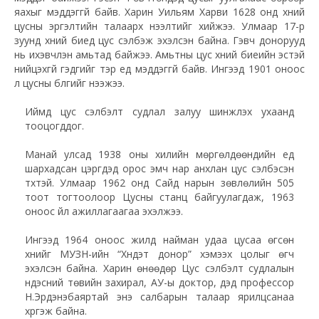
яахыг мэддэггүй байв. Харин Уильям Харви 1628 онд хүний
цусны эргэлтийн талаарх нээлтийг хийжээ. Улмаар 17-р
зуунд хүний биед цус сэлбэж эхэлсэн байна. Гэвч донорууд
нь ихэвчлэн амьтад байжээ. Амьтны цус хүний биеийн эстэй
нийцэхгүй гэдгийг тэр үед мэддэггүй байв. Ингээд 1901 оноос
л цусны бүлгийг нээжээ.
Иймд цус сэлбэлт судлал залуу шинжлэх ухаанд
тооцогддог.
Манай улсад 1938 оны хилийн мөргөлдөөнүүдийн үед
шархадсан цэргүүдэд орос эмч нар анхлан цус сэлбэсэн
түүхтэй. Улмаар 1962 онд Сайд нарын зөвлөлийн 505
тоот тогтоолоор Цусны станц байгуулагдаж, 1963
оноос үйл ажиллагаагаа эхэлжээ.
Ингээд 1964 оноос жилд найман удаа цусаа өгсөн
хүнийг МУЗН-ийн “Хүндэт донор” хэмээх цолыг өгч
эхэлсэн байна. Харин өнөөдөр Цус сэлбэлт судлалын
үндэсний төвийн захирал, АУ-ы доктор, дэд профессор
Н.Эрдэнэбаяртай энэ салбарын талаар ярилцсанаа
хүргэж байна.