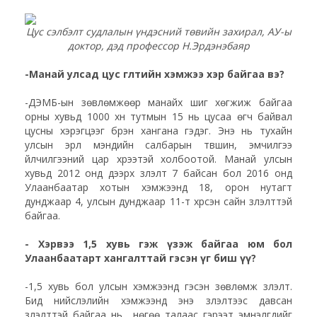
Цус сэлбэлт судлалын үндэсний төвийн захирал, АУ-ы
доктор, дэд профессор Н.Эрдэнэбаяр
-Манай улсад цус өгөлтийн хэмжээ хэр байгаа вэ?
-ДЭМБ-ын зөвлөмжөөр манайх шиг хөгжиж байгаа
орны хувьд 1000 хүн тутмын 15 нь цусаа өгч байвал
цусны хэрэгцээг бүрэн хангана гэдэг. Энэ нь тухайн
улсын эрүүл мэндийн салбарын түвшин, эмчилгээ
үйлчилгээний цар хүрээтэй холбоотой. Манай улсын
хувьд 2012 онд дээрх үзүүлэлт 7 байсан бол 2016 онд
Улаанбаатар хотын хэмжээнд 18, орон нутагт
дунджаар 4, улсын дунджаар 11-т хүрсэн сайн үзүүлэлттэй
байгаа.
-
Хэрвээ 1,5 хувь гэж үзэж байгаа юм бол
Улаанбаатарт хангалттай гэсэн үг биш үү?
-1,5 хувь бол улсын хэмжээнд гэсэн зөвлөмж үзүүлэлт.
Бид нийслэлийн хэмжээнд энэ үзүүлэлтээс давсан
үзүүлэлттэй байгаа нь нөгөө талаас гэрээт эмнэлгүүдийг