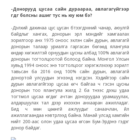
-Донорууд цусаа сайн дураараа, авлагагүйгээр
өгдөг болсны ашиг тус нь юу юм бэ?
-Дэлхий дахинаа цус цусан бүтээгдэхүүний чанар, аюулгүй
байдлыг хангах, донорын эрүүл мэндийг хамгаалах
зорилгоор анх 1975 оноос эхлэн сайн дурын, авлагагүй
донорын талаар уриалга гаргасан бөгөөд ялангуяа
өндөр хөгжилтэй орнуудын цусны албад 100% авлагагүй
донорын тогтолцоотой болоод байна. Монгол Улсын
хувьд 1994 оноос энэ тогтолцоог хэрэгжүүлэхээр зорилт
тавьсан ба 2016 онд 100% сайн дурын, авлагагүй
донортой улсуудын эгнээнд нэгдсэн. Хэдийгээр сайн
дурын авлагагүйгээр цусаа өгч байгаа ч гэсэн цусны
донорын тоо ялангуяа жилд 2 ба түүнээс дээш удаа
тогтмол цусаа өгдөг ачтан доноруудаа урамшуулах,
алдаршуулах тал дээр ихээхэн анхааран ажилладаг.
Бид ч мөн цөөнгүй ажлуудыг санаачлан, үйл
ажиллагаандаа нэвтрүүлээд байна. Манай улсад хамгийн
нийт 200-аас олон удаа цусаа өгсөн Бум-Эрдэнэ гэдэг
донор байдаг.