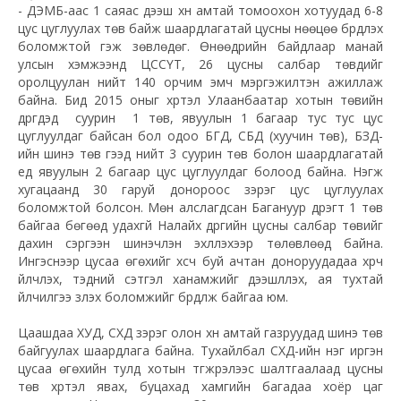
- ДЭМБ-аас 1 саяас дээш хүн амтай томоохон хотуудад 6-8
цус цуглуулах төв байж шаардлагатай цусны нөөцөө бүрдүүлэх
боломжтой гэж зөвлөдөг. Өнөөдрийн байдлаар манай
улсын хэмжээнд ЦССҮТ, 26 цусны салбар төвүүдийг
оролцуулан нийт 140 орчим эмч мэргэжилтэн ажиллаж
байна. Бид 2015 оныг хүртэл Улаанбаатар хотын төвийн
дүүргүүдэд суурин 1 төв, явуулын 1 багаар тус тус цус
цуглуулдаг байсан бол одоо БГД, СБД (хуучин төв), БЗД-
ийн шинэ төв гээд нийт 3 суурин төв болон шаардлагатай
үед явуулын 2 багаар цус цуглуулдаг болоод байна. Нэгж
хугацаанд 30 гаруй донороос зэрэг цус цуглуулах
боломжтой болсон. Мөн алслагдсан Багануур дүүрэгт 1 төв
байгаа бөгөөд удахгүй Налайх дүүргийн цусны салбар төвийг
дахин сэргээн шинэчлэн эхлүүлэхээр төлөвлөөд байна.
Ингэснээр цусаа өгөхийг хүсч буй ачтан доноруудадаа хүрч
үйлчлэх, тэдний сэтгэл ханамжийг дээшлүүлэх, ая тухтай
үйлчилгээ үзүүлэх боломжийг бүрдүүлж байгаа юм.
Цаашдаа ХУД, СХД зэрэг олон хүн амтай газруудад шинэ төв
байгуулах шаардлага байна. Тухайлбал СХД-ийн нэг иргэн
цусаа өгөхийн тулд хотын түгжрэлээс шалтгаалаад цусны
төв хүртэл явах, буцахад хамгийн багадаа хоёр цаг