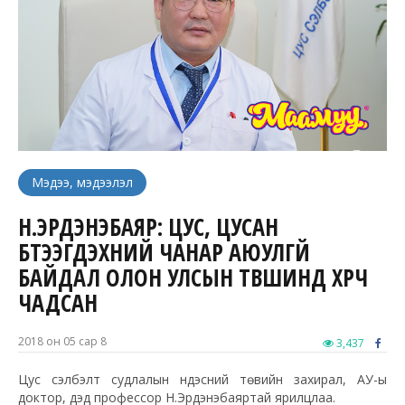
Мэдээ, мэдээлэл
Н.ЭРДЭНЭБАЯР: ЦУС, ЦУСАН
БҮТЭЭГДЭХҮҮНИЙ ЧАНАР АЮУЛГҮЙ
БАЙДАЛ ОЛОН УЛСЫН ТҮВШИНД ХҮРЧ
ЧАДСАН
2018 он 05 сар 8
3,437
Цус сэлбэлт судлалын үндэсний төвийн захирал, АУ-ы
доктор, дэд профессор Н.Эрдэнэбаяртай ярилцлаа.