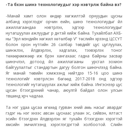
-Та бүхэн шинэ технологиудыг хэр нэвтрүүлж байна вэ?
-Манай хамт олон өндөр хөгжилтэй орнуудын цусны
албанд хэрэглэдэг орчин үеийн, шинэ технологиудыг үйл
ажиллагаандаа нэвтрүүлэх, эдгээр технологиудыг
нутагшуулах ажлуудыг үр дүнтэй хийж байна. Тухайлбал АХБ-
ны “Эрүүл мэндийн хөгжил хөтөлбөр V” төслийн хүрээнд ЦССҮТ
болон орон нутгийн 26 салбар төвүүдийг цус цуглуулах,
шинжлэх, үйлдвэрлэх, хадгалах, тээвэрлэх тоног
төхөөрөмжөөр иж бүрэн хангахаас гадна байрны засвар
шинэчлэл, дотоод үйл ажиллагааны урсгал зохион
байгуулалтыг стандартын дагуу болгон шинэчлээд байна.
Яг манай төвийн хэмжээнд нийтдээ 15-16 цоо шинэ
технологийг нэвтрүүлсэн бөгөөд 2017-2018 онд эдгээр
технологийг нутагшуулах ажлыг хийж байна. Ингэснээр цус
цусан бүтээгдэхүүний чанар, аюулгүй байдал олон улсын
түвшинд хүрч чадлаа.
Та нэг удаа цусаа өгөхөд гурван хүний амь насыг авардаг
гэдэг нь нэг хүнээс авсан цуснаас улаан эс, сийвэн, ялтаст
эсийн бүтээгдэхүүн үйлдвэрлэн яг тухайн бүтээгдэхүүн хэрэгтэй
хүмүүсийн эмчилгээнд хэрэглэгдэгтэй холбоотой. Сүүлийн