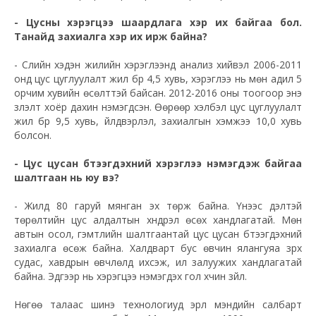
- Цусны хэрэгцээ шаардлага хэр их байгаа бол.
Танайд захиалга хэр их ирж байна?
- Сүүлийн хэдэн жилийн хэрэглээнд анализ хийвэл 2006-2011
онд цус цуглуулалт жил бүр 4,5 хувь, хэрэглээ нь мөн адил 5
орчим хувийн өсөлттэй байсан. 2012-2016 оны тоогоор энэ
үзүүлэлт хоёр дахин нэмэгдсэн. Өөрөөр хэлбэл цус цуглуулалт
жил бүр 9,5 хувь, үйлдвэрлэл, захиалгын хэмжээ 10,0 хувь
болсон.
- Цус цусан бүтээгдэхүүний хэрэглээ нэмэгдэж байгаа
шалтгаан нь юу вэ?
- Жилд 80 гаруй мянган эх төрж байна. Үүнээс үүдэлтэй
төрөлтийн цус алдалтын хүндрэл өсөх хандлагатай. Мөн
автын осол, гэмтлийн шалтгаантай цус цусан бүтээгдэхүүний
захиалга өсөж байна. Халдварт бус өвчин ялангуяа зүрх
судас, хавдрын өвчлөлүүд ихсэж, илүү залуужих хандлагатай
байна. Эдгээр нь хэрэгцээ нэмэгдэх гол хүчин зүйл.
Нөгөө талаас шинэ технологиуд эрүүл мэндийн салбарт