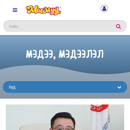
Хайх
МЭДЭЭ, МЭДЭЭЛЭЛ
Sub
menu