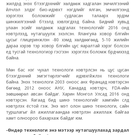
жилүүдэд энэхүү бүтээгдэхүүнийг хөлдөөж хадгалан эмчилгээний
үйлчлэл үзүүлдэг био-идэвхт нэгдлийг ялган, эмчилгээнд
хэрэглэх боломжийг судласан талаарх эрдэм
шинжилгээний бүтээлүүд хэвлэгдээд байна. Бидний хувьд
улаан эсийг хөлдөөж хадгалах технологийг 2016 онд
нэвтрүүлээд, нутагшуулж эхэлсэн. Ялангуяа ховор бүлгийн
цусыг глицеринжүүлэн -80 хэмд хөлдөөгөөд, 5-10 жилийн
дараа хэрэв тэр ховор бүлгийн цус яаралтай хэрэг болсон
үед тусгай технологиор гэсгээн хэрэглэх боломж бүрдчихээд
байна.
Мөн бас нэг чухал технологи нэвтрүүлсэн нь цус цусан
бүтээгдэхүүний эмгэгтөрүүлэгчийг идэвхгүйжүүлэх технологи
байна. Энэхүү технологи 2003 оноос анх Францад нэвтэрсэн
бөгөөд 2012 оноос АНУ, Канадад нэвтэрч, FDA-ийн
зөвшөөрөл авсан байдаг. Харин Монгол Улсад 2016 онд
нэвтэрсэн. Яагаад бид шинэ технологийг хамгийн сүүлд
нэвтрүүлэх ёстой гэж. Энэ мэт олон шинэ технологи, сайн
туршлагыг үйл ажиллагаандаа нэвтрүүлэн ажиллаж байгаа
хамт олноороо бахархаж байдаг юм.
-Өндөр технологи энэ мэтээр нутагшуулахад зардал