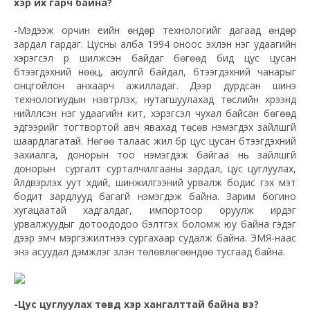
хэр их гарч байна?
-Мэдээж орчин үеийн өндөр технологийг дагаад өндөр
зардал гардаг. Цусны алба 1994 оноос эхлэн нэг удаагийн
хэрэгсэл рүү шилжсэн байдаг бөгөөд бид цус цусан
бүтээгдэхүүний нөөц, аюулгүй байдал, бүтээгдэхүүний чанарыг
онцгойлон анхаарч ажилладаг. Дээр дурдсан шинэ
технологиудын нэвтрүүлэх, нутагшуулахад төслийн хүрээнд
нийлүүлсэн нэг удаагийн кит, хэрэгсэл чухал байсан бөгөөд
эдгээрийг тогтвортой авч явахад төсөв нэмэгдэх зайлшгүй
шаардлагатай. Нөгөө талаас жил бүр цус цусан бүтээгдэхүүний
захиалга, донорын тоо нэмэгдэж байгаа нь зайлшгүй
донорын сургалт сурталчилгааны зардал, цус цуглуулах,
үйлдвэрлэх уут хүүдий, шинжилгээний урвалж бодис гэх мэт
бодит зардлууд багагүй нэмэгдэж байна. Зарим богино
хугацаатай хадгалдаг, импортоор оруулж ирдэг
урвалжуудыг дотоододоо бэлтгэх боломж юу байна гэдэг
дээр эмч мэргэжилтнээ сургахаар судалж байна. ЭМЯ-наас
энэ асуудал дэмжлэг үзүүлэн төлөвлөгөөндөө тусгаад байна.
-Цус цуглуулах төвүүд хэр хангалттай байна вэ?