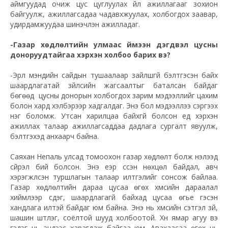
аймгуудад очиж цус цуглуулах үйл ажиллагааг зохион
байгуулж, ажиллагсадаа чадавхжуулах, холбогдох заавар,
удирдамжуудаа шинэчлэн ажилладаг.
-Газар хөдлөлтийн улмаас үймээн дэгдвэл цусны
доноруудтайгаа хэрхэн холбоо барих вэ?
-Эрүүл мэндийн сайдын тушаалаар зайлшгүй бэлтгэсэн байх
шаардлагатай зүйлсийн жагсаалтыг баталсан байдаг
бөгөөд цусны донорын холбогдох зарим мэдээллийг цахим
болон хард хэлбэрээр хадгалдаг. Энэ бол мэдээллээ сэргээх
нэг боломж. Утсан харилцаа байхгүй болсон үед хэрхэн
ажиллах талаар ажиллагсаддаа дадлага сургалт явуулж,
бэлтгэхэд анхаарч байна.
Саяхан Непаль улсад томоохон газар хөдлөлт болж нэлээд
сүйрэл бий болсон. Энэ үеэр үүссэн нөхцөл байдал, авч
хэрэгжүүлсэн туршлагын талаар илтгэлийг сонсож байлаа.
Газар хөдлөлтийн дараа цусаа өгөх хүмүүсийн дараалал
хиймлээр үүсдэг, шаардлагагүй байхад цусаа өгье гэсэн
хандлага илүүтэй байдаг юм байна. Энэ нь хүмүүсийн сэтгэл зүй,
шашин шүтлэг, соёлтой шууд холбоотой. Хүн ямар агуу вэ
гэдэг нь эндээс харагдаж байгаа юм. Авахаасаа өгөх нь