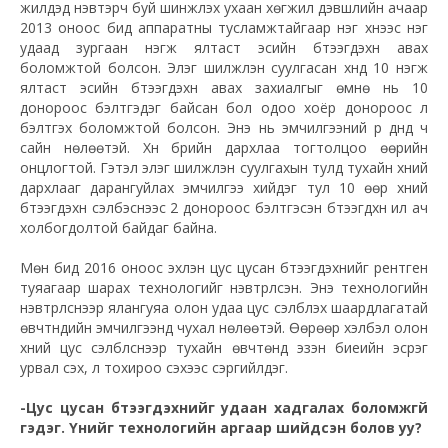
жилүүдэд нэвтэрч буй шинжлэх ухаан хөгжил дэвшлийн ачаар
2013 оноос бид аппаратны тусламжтайгаар нэг хүнээс нэг
удаад зургаан нэгж ялтаст эсийн бүтээгдэхүүн авах
боломжтой болсон. Элэг шилжүүлэн суулгасан хүнд 10 нэгж
ялтаст эсийн бүтээгдэхүүн авах захиалгыг өмнө нь 10
донороос бэлтгэдэг байсан бол одоо хоёр донороос л
бэлтгэх боломжтой болсон. Энэ нь эмчилгээний үр дүнд ч
сайн нөлөөтэй. Хүн бүрийн дархлаа тогтолцоо өөрийн
онцлогтой. Гэтэл элэг шилжүүлэн суулгахын тулд тухайн хүний
дархлааг дарангуйлах эмчилгээ хийдэг тул 10 өөр хүний
бүтээгдэхүүн сэлбэснээс 2 донороос бэлтгэсэн бүтээгдхүүн илүү ач
холбогдолтой байдаг байна.
Мөн бид 2016 оноос эхлэн цус цусан бүтээгдэхүүнийг рентген
туяагаар шарах технологийг нэвтрүүлсэн. Энэ технологийн
нэвтрүүлснээр ялангуяа олон удаа цус сэлбүүлэх шаардлагатай
өвчтнүүдийн эмчилгээнд чухал нөлөөтэй. Өөрөөр хэлбэл олон
хүний цус сэлбүүлснээр тухайн өвчтөнд эзэн биеийн эсрэг
урвал үүсэх, үл тохироо үүсэхээс сэргийлдэг.
-Цус цусан бүтээгдэхүүнийг удаан хадгалах боломжгүй
гэдэг. Үүнийг технологийн аргаар шийдсэн болов уу?