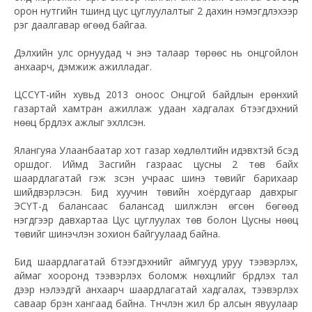
орон нутгийн түшинд цус цуглуулалтыг 2 дахин нэмэгдүүлэхээр
үүрэг даалгавар өгөөд байгаа.
Дэлхийн улс орнуудад ч энэ талаар төрөөс нь онцгойлон
анхаарч, дэмжиж ажилладаг.
ЦССҮТ-ийн хувьд 2013 оноос Онцгой байдлын ерөнхий
газартай хамтран ажиллаж удаан хадгалах бүтээгдэхүүний
нөөц бүрдүүлэх ажлыг эхлүүлсэн.
Ялангуяа Улаанбаатар хот газар хөдлөлтийн идэвхтэй бүсэд
оршдог. Иймд Засгийн газраас цусны 2 төв байх
шаардлагатай гэж үзсэн учраас шинэ төвийг барихаар
шийдвэрлэсэн. Бид хуучин төвийн хоёрдугаар давхрыг
ЭСҮТ-д балансаас балансад шилжүүлэн өгсөн бөгөөд
нэгдүгээр давхартаа Цус цуглуулах төв болон Цусны нөөц
төвийг шинэчлэн зохион байгуулаад байна.
Бид шаардлагатай бүтээгдэхүүнийг аймгууд уруу тээвэрлэх,
аймаг хооронд тээвэрлэх боломж нөхцлийг бүрдүүлэх тал
дээр нэлээдгүй анхаарч шаардлагатай хадгалах, тээвэрлэх
саваар бүрэн хангаад байна. Түүнчлэн жил бүр алсын явуулаар