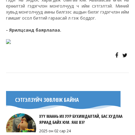
ерөөлтэй гэдэгчлэн монголчууд ч ийм сэтгэлтэй. Миний
хувьд монголчууд амны билгээс ашдын билэг гэдэгчлэн ийм
гамшиг осол битгий гараасай л гэж боддог.
- Ярилцсанд баярлалаа.
СЭТГЭЛЗҮЙЧ ЗӨВЛӨЖ БАЙНА
ХҮҮ МААНЬ ИХ УУР БУХИМДАЛТАЙ, БАС ХУДЛАА
ЯРИАД БАЙХ ЮМ. ЯАХ ВЭ?
2025 он 02 сар 24