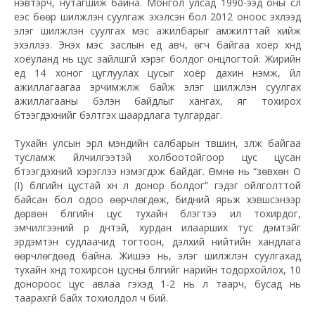
нэвтэрч, нутагшиж байна. Монгол улсад 1990-ээд оны сүүл
үеэс бөөр шилжүүлэн суулгаж эхэлсэн бол 2012 оноос эхлээд
элэг шилжүүлэн суулгах мэс ажилбарыг амжилттай хийж
эхэллээ. Энэхүү мэс заслын үед авч, өгч байгаа хоёр хүнд
хоёуланд нь цус зайлшгүй хэрэг болдог онцлогтой. Жирийн
үед 14 хоног цуглуулах цусыг хоёр дахин нэмж, үйл
ажиллагаагаа эрчимжүүлж байж элэг шилжүүлэн суулгах
ажиллагааны бэлэн байдлыг хангах, яг тохирох
бүтээгдэхүүнийг бэлтгэх шаардлага тулгардаг.
Тухайн улсын эрүүл мэндийн салбарын түвшин, үзүүлж байгаа
тусламж үйлчилгээтэй холбоотойгоор цус цусан
бүтээгдэхүүний хэрэглээ нэмэгдэж байдаг. Өмнө нь “зөвхөн O
(I) бүлгийн цустай хүн л донор болдог” гэдэг ойлголттой
байсан бол одоо өөрчлөгдөж, бидний ярьж хэвшсэнээр
дөрвөн бүлгийн цус тухайн бүлэгтээ илүү тохирдог,
эмчилгээний үр дүнтэй, хурдан илаарших тус дэмтэйг
эрдэмтэн судлаачид тогтоон, дэлхий нийтийн хандлага
өөрчлөгдөөд байна. Жишээ нь, элэг шилжүүлэн суулгахад
тухайн хүнд тохирсон цусны бүлгийг нарийн тодорхойлох, 10
донороос цус авлаа гэхэд 1-2 нь л таарч, бусад нь
таарахгүй байх тохиолдол ч бий.