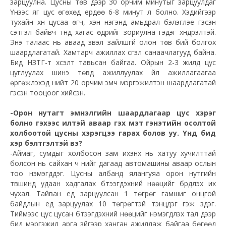
зарцуулна. Цусны төв дээр 30 орчим минутыг зарцуулдаг
Үүнээс яг цус өгөхөд ердөө 6-8 минут л болно. Хэдийгээр
тухайн хүн цусаа өгч, хэн нэгэнд амьдрал бэлэглэе гэсэн
сэтгэл байвч түүнд хагас өдрийг зориулна гэдэг хүндрэлтэй.
Энэ талаас нь аваад үзвэл зайлшгүй олон төв бий болгох
шаардлагатай. Хамтарч ажиллах үүсгэл санаачлагууд байна.
Бид НЗТГ-т хүсэлт тавьсан байгаа. Ойрын 2-3 жилд цус
цуглуулах шинэ төвүүд ажиллуулах үйл ажиллагаагаа
өргөжүүлэхэд нийт 20 орчим эмч мэргэжилтэн шаардлагатай
гэсэн тооцоог хийсэн.
-Орон нутагт эмнэлгийн шаардлагаар цус хэрэг
болно гэхээс илүүтэй аваар гэх мэт гэнэтийн осолтой
холбоотой цусны хэрэгцээ гарах болов уу. Үүнд бид
хэр бэлтгэлтэй вэ?
-Аймаг, сумдыг холбосон зам ихэнх нь хатуу хучилттай
болсон нь сайхан ч үүнийг дагаад автомашины аваар ослын
тоо нэмэгддэг. Цусны албанд ялангуяа орон нутгийн
түвшинд удаан хадгалах бүтээгдэхүүний нөөцийг бүрдүүлэх их
чухал. Тайван үед зарцуулсан 1 төгрөг гамшиг онцгой
байдлын үед зарцуулах 10 төгрөгтэй тэнцдэг гэж үздэг.
Тиймээс цус цусан бүтээгдэхүүний нөөцийг нэмэгдүүлэх тал дээр
бид мэргэжил арга зүйгээр ханган ажиллаж байгаа бөгөөд