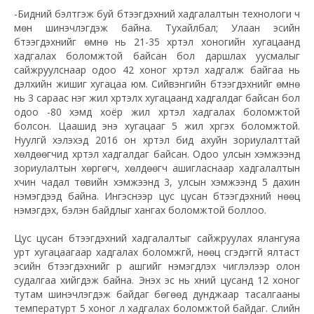
-Бидний бэлтгэж буй бүтээгдэхүүний хадгалалтын технологи ч
мөн шинэчлэгдэж байна. Тухайлбал; Улаан эсийн
бүтээгдэхүүнийг өмнө нь 21-35 хүртэл хоногийн хугацаанд
хадгалах боломжтой байсан бол даршлах уусмалыг
сайжруулснаар одоо 42 хоног хүртэл хадгалж байгаа нь
дэлхийн жишиг хугацаа юм. Сийвэнгийн бүтээгдэхүүнийг өмнө
нь 3 сараас нэг жил хүртэлх хугацаанд хадгалдаг байсан бол
одоо -80 хэмд хоёр жил хүртэл хадгалах боломжтой
болсон. Цаашид энэ хугацааг 5 жил хүргэх боломжтой.
Нуулгүй хэлэхэд 2016 он хүртэл бид ахуйн зориулалттай
хөлдөөгчид хүртэл хадгалдаг байсан. Одоо улсын хэмжээнд
зориулалтын хөргөгч, хөлдөөгч ашигласнаар хадгалалтын
хүчин чадал төвийн хэмжээнд 3, улсын хэмжээнд 5 дахин
нэмэгдээд байна. Ингэснээр цус цусан бүтээгдэхүүний нөөц
нэмэгдэх, бэлэн байдлыг хангах боломжтой боллоо.
Цус цусан бүтээгдэхүүний хадгалалтыг сайжруулах ялангуяа
урт хугацаагаар хадгалах боломжгүй, нөөц үүсгэдэггүй ялтаст
эсийн бүтээгдэхүүнийг үр ашгийг нэмэгдүүлэх чиглэлээр олон
судалгаа хийгдэж байна. Энэхүү эс нь хүний цусанд 12 хоног
тутам шинэчлэгдэж байдаг бөгөөд дунджаар тасалгааны
температурт 5 хоног л хадгалах боломжтой байдаг. Сүүлийн