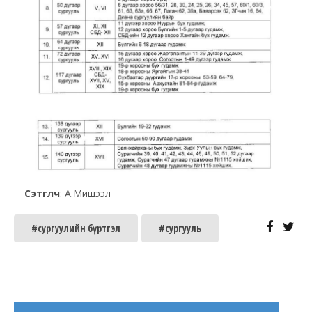
Сэтгүүлч
: А.Мишээл
#сургуулийн бүртгэл
#сургууль