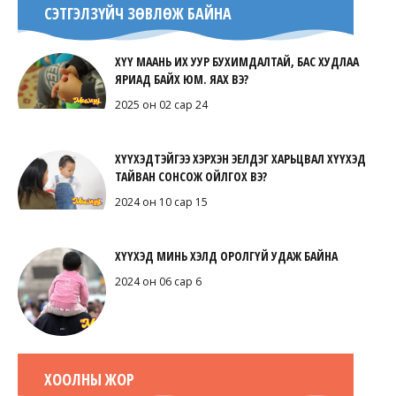
СЭТГЭЛЗҮЙЧ ЗӨВЛӨЖ БАЙНА
ХҮҮ МААНЬ ИХ УУР БУХИМДАЛТАЙ, БАС ХУДЛАА
ЯРИАД БАЙХ ЮМ. ЯАХ ВЭ?
2025 он 02 сар 24
ХҮҮХЭДТЭЙГЭЭ ХЭРХЭН ЭЕЛДЭГ ХАРЬЦВАЛ ХҮҮХЭД
ТАЙВАН СОНСОЖ ОЙЛГОХ ВЭ?
2024 он 10 сар 15
ХҮҮХЭД МИНЬ ХЭЛД ОРОЛГҮЙ УДАЖ БАЙНА
2024 он 06 сар 6
ХООЛНЫ ЖОР