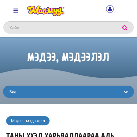
Хайх
МЭДЭЭ, МЭДЭЭЛЭЛ
Sub
menu
Мэдээ, мэдээлэл
ТАНЫ ХҮҮХЭД ХАРЬЯАЛЛААРАА АЛЬ