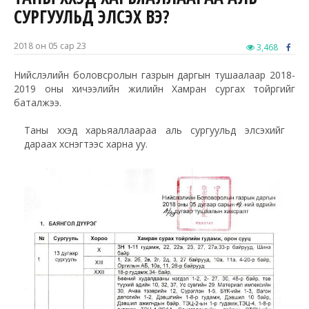
СУРГУУЛЬД ЭЛСЭХ ВЭ?
2018 он 05 сар 23
3,468
Нийслэлийн боловсролын газрын даргын тушаалаар 2018-
2019 оны хичээлийн жилийн Хамран сургах тойргийг
баталжээ.
Таны хүүхэд харьяаллаараа аль сургуульд элсэхийг
дараах хүснэгтээс харна уу.