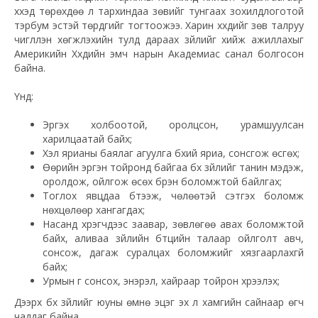
хүүхэд төрөхдөө л тархиндаа зөвийг тунгаах зохилдлоготой
тэрбум эстэй төрдгийг тогтоожээ. Харин хүүхдийг зөв талруу
чиглүүлэн хөгжүүлэхийн тулд дараах зүйлийг хийж ажиллахыг
Америкийн Хүүхдийн эмч нарын Академиас санал болгосон
байна.
Үүнд:
Эргэх холбоотой, оролцсон, урамшуулсан
харилцаатай байх;
Хэл ярианы баялаг агуулга бүхий яриа, сонсгож өсгөх;
Өөрийн эргэн тойронд байгаа бүх зүйлийг танин мэдэж,
оролдож, ойлгож өсөх бүрэн боломжтой байлгах;
Тоглох явцдаа бүтээж, чөлөөтэй сэтгэх боломж
нөхцөлөөр хангагдах;
Насанд хүрэгчдээс заавар, зөвлөгөө авах боломжтой
байх, аливаа зүйлийн бүтцийн талаар ойлголт авч,
сонсож, дагаж суралцах боломжийг хязгаарлахгүй
байх;
Урмын үг сонсох, энэрэл, хайраар тойрон хүрээлэх;
Дээрх бүх зүйлийг юуны өмнө эцэг эх л хамгийн сайнаар өгч
чаддаг байна.