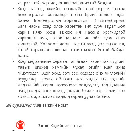
хэтрэлттэй, харгис догшин зан авиртай болдог.
Хүүхэд насанд хүүхдийн хөгжлийн өөр өөр үе шатад
боловсролын хөтөлбөр ч янз бүрийн нөлөө үзүүлдэг
байна. Боловсролын зорилготой ТВ хөтөлбөрөөс
бага насны хүүхэд олон хэрэгтэй зүйл сурч авдаг бол
харин нялх хүүхэд ТВ-ээс илүү насанд хүрэгчидтэй
харилцах амьд харилцаанаас илүү зүйл сурч авах
жишээтэй. Хоёроос доош насны хүүхэд дэлгэцээс илүү,
хүнтэй харилцаж аливааг танин мэдэх ёстой байдаг
байна.
Хүүхэд мэдээллийн хэрэгсэл ашиглах, харилцах суурийг
тавьж өгөхөд хамгийн чухал үүргийг эцэг эхчүүд
гүйцэтгэдэг. Эцэг эхчүүд эртнээс хүүхдэдээ энэ чиглэлийн
асуудлаар зохих ойлголт өгч чадах нь тэднийг
мэдээллийн сөрөг нөлөөнөөс холдуулж, тэд цаашид
амьдралдаа хэвлэл мэдээллийн бүхий л хэрэгслийг зөв
зохистой, ашиглах дадалд суралцуулах болно.
Эх сурвалж:
"
Аав ээжийн ном"
Зөвлөх:
Хүүхдийг ивээх сан