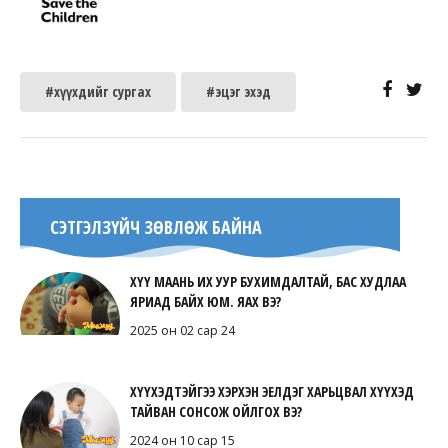
#хүүхдийг сургах
#эцэг эхэд
СЭТГЭЛЗҮЙЧ ЗӨВЛӨЖ БАЙНА
ХҮҮ МААНЬ ИХ УУР БУХИМДАЛТАЙ, БАС ХУДЛАА
ЯРИАД БАЙХ ЮМ. ЯАХ ВЭ?
2025 он 02 сар 24
ХҮҮХЭДТЭЙГЭЭ ХЭРХЭН ЭЕЛДЭГ ХАРЬЦВАЛ ХҮҮХЭД
ТАЙВАН СОНСОЖ ОЙЛГОХ ВЭ?
2024 он 10 сар 15