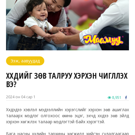
Ээж, аавуудад
ХҮҮХДИЙГ ЗӨВ ТАЛРУУ ХЭРХЭН ЧИГЛҮҮЛЭХ
ВЭ?
2024 он 04 сар 1
8,951
Хүүхдэдээ хэвлэл мэдээллийн хэрэгслийг хэрхэн зөв ашиглах
талаарх мэдлэг олгохоос өмнө эцэг, эхчүүд хүүхдээ зөв зүйлд
хэрхэн хөгжүүлэх талаар мэдлэгтэй байх хэрэгтэй.
Бага насны хүүхдийн тархины хөгжилд хийсэн судалгаагаар