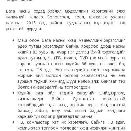
Бага насны хүүхдэд хэвлэл мэдээллийн хэрэгслийн үзүүлэх
нөлөөний талаар Боловсрол, соёл, шинжлэх ухааны
яамнаас 2015 онд хийсэн судалгааны хэд хэдэн гол
дүгнэлтийг дурдъя.
Маш олон бага насны хүүхэд мэдээллийн хэрэгслийг
өдөр тутам хэрэглэдэг байна. Хоёроос доош насны
хүүхдийн 83 хувь нь ямар нэг дэлгэц бүхий хэрэгслүүдийг
өдөр тутам үздэг. (ТВ, видео, DVD гэх мэт), зургаан
сараас зургаан насны хүүхдийн 66 хувь нь өдөр бүр,
тогтмол ТВ үздэг. Энэ нь тэдний орчин тойрныхонд
жирийн зүйл болсон бөгөөд харамсалтай нь энэ
зуршил тэдний хүмүүжилд шууд нөлөө үзүүлж байгааг тэр
болгон анзаардаггүй нь тогтоогдсон.
Хүүхдийн үздэг зүйл тэдний хөгжлийг шийдвэрлэж,
хязгаарладаг байна. Сургалтын зорилготой
хөтөлбөрүүдийг үздэг хүүхэд хөгжих эерэг хандлагатай
байхад үзүүлбэр, шоу үзэж өссөн хүүхдийн хандлага
харьцангуй сөрөг үр дагавартай байна.
ТВ, компьютер хэт их хэрэглэгч, байнга ТВ үздэг,
компьютер тоглоом тоглодог хүүхэд ихэвчлэн жингийн