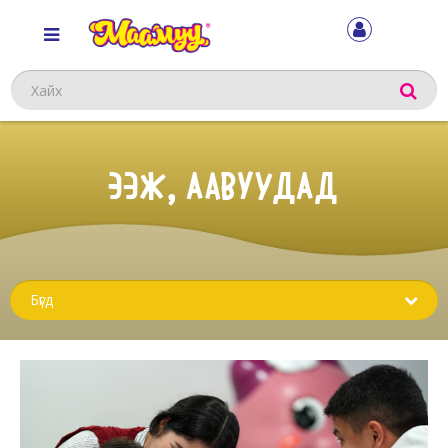
Хайх
ЭЭЖ, ААВУУДАД
Sub
menu