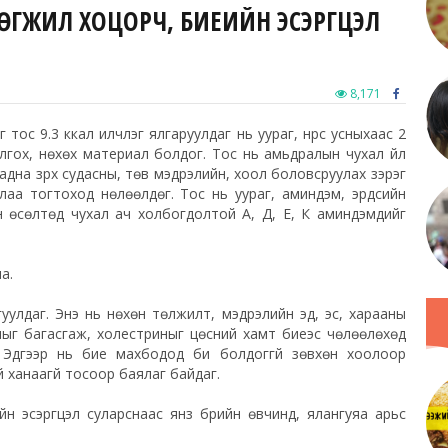
ХӨГЖИЛ ХОЦОРЧ, БИЕИЙН ЭСЭРГҮҮЦЭЛ
8,171
г тос 9.3 ккал илчлэг ялгаруулдаг нь уураг, нүүрс усныхаас 2
лгох, нөхөх материал болдог. Тос нь амьдралын чухал үйл
на зүрх судасны, төв мэдрэлийн, хоол боловсруулах зэрэг
лаа тогтоход нөлөөлдөг. Тос нь уураг, аминдэм, эрдсийн
н өсөлтөд чухал ач холбогдолтой А, Д, Е, К аминдэмүүдийг
а.
гуулдаг. Энэ нь нөхөн төлжилт, мэдрэлийн эд, эс, харааны
лыг багасгаж, холестриныг цөсний хамт биеэс чөлөөлөхөд
. Эдгээр нь бие махбодод би болдоггүй зөвхөн хоолоор
ай ханаагүй тосоор баялаг байдаг.
н эсэргүүцэл суларснаас янз бүрийн өвчинд, ялангуяа арьс