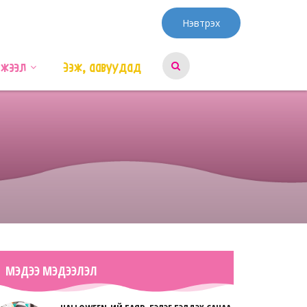
Нэвтрэх
эжээл
Ээж, аавуудад
МЭДЭЭ МЭДЭЭЛЭЛ