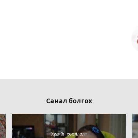
Санал болгох
Хүүхдийн хооллолт