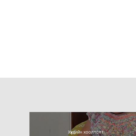
Хүүхдийн хооллолт