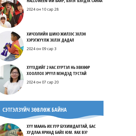
HALLOWEEN-ИЙ БАЯР, БЭЛЭГ БЭЛДЭХ САНАА
2024 он 10 сар 28
ХИЧЭЭЛИЙН ШИНЭ ЖИЛЭЭС ЭХЛЭН
ХЭРЭГЖҮҮЛЖ ЭХЛЭХ ДАДАЛ
2024 он 09 сар 3
ХҮҮХДИЙГ 2 НАС ХҮРТЭЛ НЬ ХӨХӨӨР
ХООЛЛОХ ЭРҮҮЛ МЭНДЭД ТУСТАЙ
2024 он 07 сар 20
СЭТГЭЛЗҮЙЧ ЗӨВЛӨЖ БАЙНА
ХҮҮ МААНЬ ИХ УУР БУХИМДАЛТАЙ, БАС
ХУДЛАА ЯРИАД БАЙХ ЮМ. ЯАХ ВЭ?