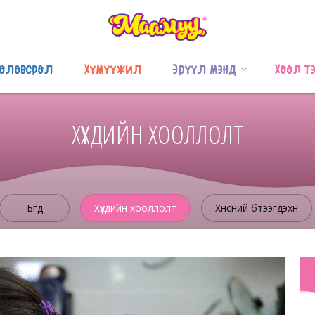
оловсрол
Хүмүүжил
Эрүүл мэнд
Хоол т
ХҮҮХДИЙН ХООЛЛОЛТ
Бүгд
Хүүхдийн хооллолт
Хүнсний бүтээгдэхүүн