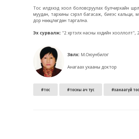
Тос илүүдэхэд хоол боловсруулах булчирхайн шүү
муудан, тархины сэрэл багасаж, биеэс кальци, ма
дор нөөцлөгдөн таргална.
Эх сурвалж:
"2 хүртэлх насны хүүхдийн хооллолт", 
Зөвлөх:
М.Оюунбилэг
Анагаах ухааны доктор
#тос
#тосны ач тус
#ханаагүй то