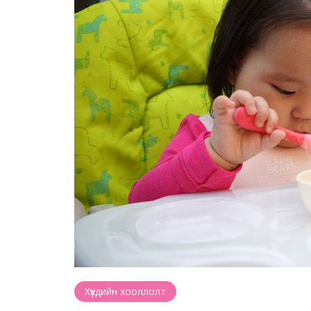
Хүүхдийн хооллолт