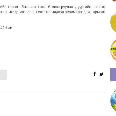
рлийн гаралт багасаж хоол боловсруулалт, уургийн шингэц
гни ихээр ялгарна. Өөх тос илүүдвэл хуримтлагдаж, арьсан
2014 он
с