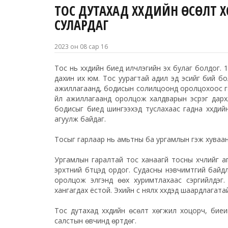
ТОС ДУТАХАД ХҮҮХДИЙН ӨСӨЛТ 
СУЛАРДАГ
2023 он 08 сар 16
Тос нь хүүхдийн биед илчлэгийн эх булаг болдог. 1
дахин их юм. Тос уурагтай адил эд эсийг бий бо
ажиллагаанд, бодисын солилцоонд оролцохоос гад
үйл ажиллагаанд оролцож халдварын эсрэг дарх
бодисыг биед шингээхэд туслахаас гадна хүүхдий
агуулж байдаг.
Тосыг гарлаар нь амьтны ба ургамлын гэж хуваан
Ургамлын гаралтай тос ханаагүй тосны хүчлийг а
эрхтний бүтцэд ордог. Судасны нэвчимтгий байд
оролцож элгэнд өөх хуримтлахаас сэргийлдэг
хангагдах ёстой. Эхийн сүү нялх хүүхдэд шаардлагат
Тос дутахад хүүхдийн өсөлт хөгжил хоцорч, биеий
салстын өвчинд өртдөг.