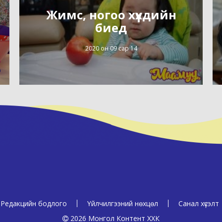
Жимс, ногоо хүүхдийн
биед
2020 он 09 сар 14
Редакцийн бодлого
Үйлчилгээний нөхцөл
Санал хүсэлт
2026 Монгол Контент ХХК