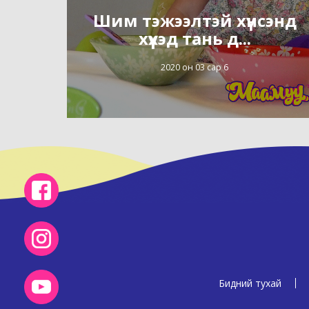
Шим тэжээлтэй хүнсэнд
хүүхэд тань д...
2020 он 03 сар 6
Бидний тухай