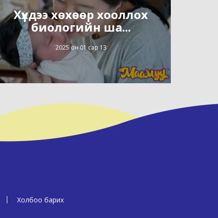
Хүүхдээ хөхөөр хооллох
биологийн ша...
2025 он 01 сар 13
Холбоо барих