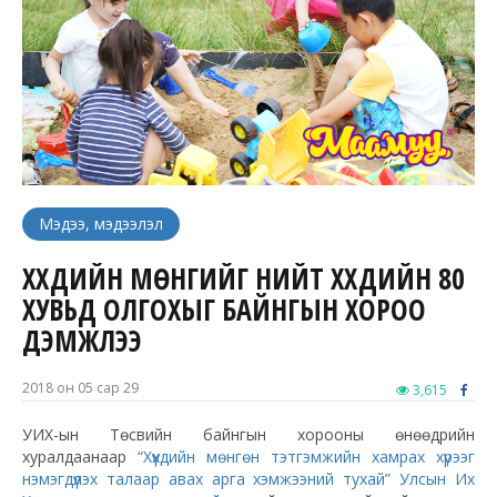
Мэдээ, мэдээлэл
ХҮҮХДИЙН МӨНГИЙГ НИЙТ ХҮҮХДИЙН 80
ХУВЬД ОЛГОХЫГ БАЙНГЫН ХОРОО
ДЭМЖЛЭЭ
2018 он 05 сар 29
3,615
УИХ-ын Төсвийн байнгын хорооны өнөөдрийн
хуралдаанаар
“Хүүхдийн мөнгөн тэтгэмжийн хамрах хүрээг
нэмэгдүүлэх талаар авах арга хэмжээний тухай” Улсын Их