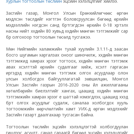
Хурлын тогтоолын төслийн
эцсийн хэлэлцүүлгийг хийлээ.
Засгийн газар, Монгол Улсын Ерөнхийлөгчөөс өргөн
мэдүүлсэн төслүүдийг нэгтгэн боловсруулсан бөгөөд өрхийн
мэдээллийн нэгдсэн санд бүртгэгдсэн өрхийн 0-18 хүртэлх
насны нийт хүүхдийн 80 хувьд хүүхдийн мөнгөн тэтгэмжийг сар
бүр олгохоор тогтоолын төсөлд тусгажээ.
Мөн Нийгмийн халамжийн тухай хуулийн 3.1.11-д заасан
босго шугамын харгалзах оноог шинэчилж, хүүхдийн мөнгөн
тэтгэмжид хамрах хүрээг тогтоох, хүүхдийн мөнгөн тэтгэмж
авах хүсэлттэй өрхийн судалгааг хийж, хүсэлт гаргасан
иргэдэд хүүхдийн мөнгөн тэтгэмж олгох асуудлаар олон
улсын холбогдох байгууллагатай зөвшилцөн, Монгол
Улсын Засгийн газрын 2016-2020 оны үйл ажиллагааны
хөтөлбөрийн биелэлтийг хангах, цаашид хүүхдийн мөнгөн
тэтгэмжийн хамрах хүрээг үе шаттай нэмэгдүүлэх, цаашид хүүхэд
бүрт олгох асуудлыг судалж, саналаа холбогдох хууль
тогтоомжийн өөрчлөлтийн хамт УИХ-д өргөн мэдүүлэхийг
Засгийн газарт даалгахаар тусгасан байна.
Тогтоолын төслийн эцсийн хэлэлцүүлэгтэй холбогдуулан
гишүүдээс асуулт, санал гараагүй бөгөөд эцсийн хэлэлцүүлгийг