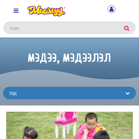
Хайх
МЭДЭЭ, МЭДЭЭЛЭЛ
Sub
menu