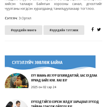
хийсэн талаарх Байнгын хорооны санал, дүгнэлтийг
чуулганы нэгдсэн хуралдаанд танилцуулахаар тогтлоо.
Сэтгүүлч
: Э.Оргил
#хүүхдийн мөнгө
#хүүхдийн тэтгэмж
СЭТГЭЛЗҮЙЧ ЗӨВЛӨЖ БАЙНА
ХҮҮ МААНЬ ИХ УУР БУХИМДАЛТАЙ, БАС ХУДЛАА
ЯРИАД БАЙХ ЮМ. ЯАХ ВЭ?
2025 он 02 сар 24
ХҮҮХЭДТЭЙГЭЭ ХЭРХЭН ЭЕЛДЭГ ХАРЬЦВАЛ ХҮҮХЭД
ТАЙВАН СОНСОЖ ОЙЛГОХ ВЭ?