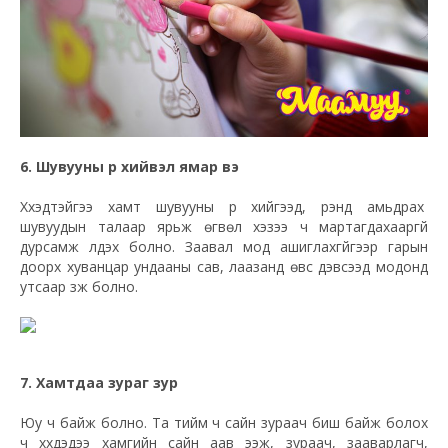
6. Шувууны үүр хийвэл ямар вэ
Хүүхэдтэйгээ хамт шувууны үүр хийгээд, үүрэнд амьдрах
шувуудын талаар ярьж өгвөл хэзээ ч мартагдахааргүй
дурсамж үлдэх болно. Заавал мод ашиглахгүйгээр гарын
доорх хуванцар ундааны сав, лаазанд өвс дэвсээд модонд
утсаар зүүж болно.
7. Хамтдаа зураг зур
Юу ч байж болно. Та тийм ч сайн зураач биш байж болох
ч хүүхдэдээ хамгийн сайн аав ээж, зураач, зааварлагч,