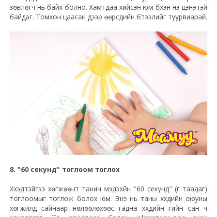
зөвлөгч нь байх болно. Хамтдаа хийсэн юм бүхэн үнэ цэнэтэй
байдаг. Томхон цаасан дээр өөрсдийн бүтээлийг туурвиарай.
8. "60 секунд" тоглоом тоглох
Хүүхэдтэйгээ хөгжөөнт танин мэдэхүйн "60 секунд" (үг таадаг)
тоглоомыг тоглож болох юм. Энэ нь таны хүүхдийн оюуны
хөгжилд сайнаар нөлөөлөхөөс гадна хүүхдийн үгийн сан ч