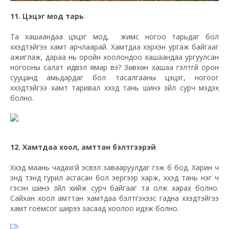
11. Цэцэг мод тарь
Та хашаандаа цэцэг мод, жимс ногоо тарьдаг бол
хүүхэдтэйгээ хамт арчлаарай. Хамтдаа хэрхэн ургаж байгааг
ажиглаж, дараа нь оройн хоолондоо хашаандаа ургуулсан
ногооны салат идвэл ямар вэ? Зөвхөн хашаа гэлтгүй орон
сууцанд амьдардаг бол тасалгааны цэцэг, ногоог
хүүхэдтэйгээ хамт таривал хүүхэд тань шинэ зүйл сурч мэдэх
болно.
12. Хамтдаа хоол, амттан бэлтгээрэй
Хүүхэд маань чадахгүй эсвэл завааруулдаг гэж бүү бод. Харин ч
энд тэнд гурил асгасан бол эергээр харж, хүүхэд тань нэг ч
гэсэн шинэ зүйл хийж сурч байгааг та олж харах болно.
Сайхан хоол амттан хамтдаа бэлтгэхээс гадна хүүхэдтэйгээ
хамт гоёмсог ширээ засаад хоолоо идэж болно.