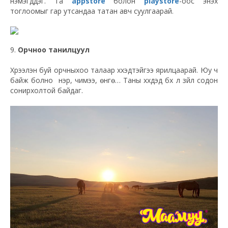
нэмэгддэг. Та
appstore
болон
playstore
-оос энэхүү
тоглоомыг гар утсандаа татан авч суулгаарай.
9.
Орчноо танилцуул
Хүрээлэн буй орчныхоо талаар хүүхэдтэйгээ ярилцаарай. Юу ч
байж болно үнэр, чимээ, өнгө… Таны хүүхдэд бүх л зүйл содон
сонирхолтой байдаг.