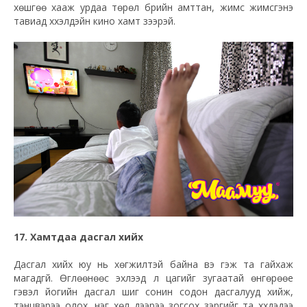
хөшгөө хааж урдаа төрөл бүрийн амттан, жимс жимсгэнэ
тавиад хүүхэлдэйн кино хамт үзээрэй.
17. Хамтдаа дасгал хийх
Дасгал хийх юу нь хөгжилтэй байна вэ гэж та гайхаж
магадгүй. Өглөөнөөс эхлээд л цагийг зугаатай өнгөрөөе
гэвэл йогийн дасгал шиг сонин содон дасгалууд хийж,
тэнцвэрээ олох, нэг хөл дээрээ зогсох зэргийг та хүүхдэдээ