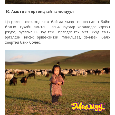
10. Амьтдын ертөнцтэй танилцуул
Цэцэрлэгт хүрээлэнд явж байгаа ямар нэг шавьж ч байж
болно. Тухайн амьтан шавьж юугаар хооллодог хэрхэн
үрждэг, зулзгыг нь юу гэж нэрлэдэг гэх мэт. Хүүхэд тань
эргэлдэн нисэх эрвээхэйтэй танилцаад хэчнээн баяр
хөөртэй байх болно.