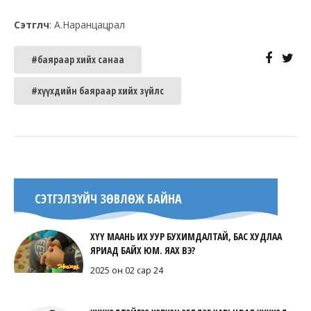
Сэтгүүлч
: А.Наранцацрал
#баяраар хийх санаа
#хүүхдийн баяраар хийх зүйлс
СЭТГЭЛЗҮЙЧ ЗӨВЛӨЖ БАЙНА
ХҮҮ МААНЬ ИХ УУР БУХИМДАЛТАЙ, БАС ХУДЛАА
ЯРИАД БАЙХ ЮМ. ЯАХ ВЭ?
2025 он 02 сар 24