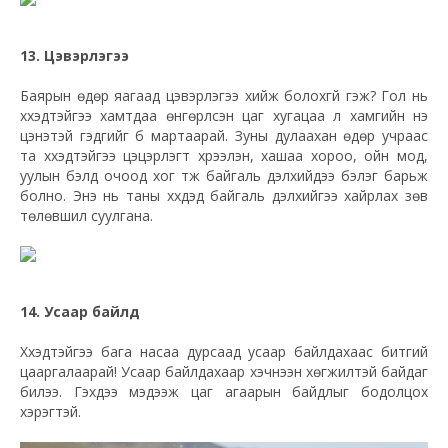
13. Цэвэрлэгээ
Баярын өдөр яагаад цэвэрлэгээ хийж болохгүй гэж? Гол нь
хүүхэдтэйгээ хамтдаа өнгөрүүлсэн цаг хугацаа л хамгийн үнэ
цэнэтэй гэдгийг бүү мартаарай. Зуны дулаахан өдөр учраас
та хүүхэдтэйгээ цэцэрлэгт хүрээлэн, хашаа хороо, ойн мод,
уулын бэлд очоод хог түүж байгаль дэлхийдээ бэлэг барьж
болно. Энэ нь таны хүүхдэд байгаль дэлхийгээ хайрлах зөв
төлөвшил суулгана.
14. Усаар байлд
Хүүхэдтэйгээ бага насаа дурсаад усаар байлдахаас битгий
цааргалаарай! Усаар байлдахаар хэчнээн хөгжилтэй байдаг
билээ. Гэхдээ мэдээж цаг агаарын байдлыг бодолцох
хэрэгтэй.