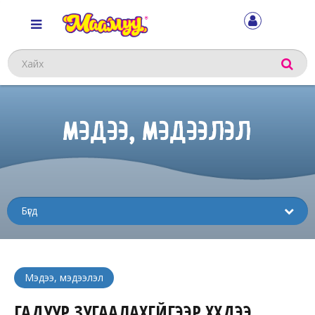
Хайх
МЭДЭЭ, МЭДЭЭЛЭЛ
Sub
menu
Мэдээ, мэдээлэл
ГАДУУР ЗУГААЛАХГҮЙГЭЭР ХҮҮХДЭЭ