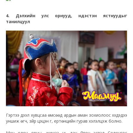
4. Дэлхийн улс орнууд, үндэстэн ястнуудыг
танилцуул
Гэртээ дээл хувцсаа өмсөөд ардын аман зохиолоос хүүхдэдээ
уншиж өгч, зүйр цэцэн үг, ертөнцийн гурав хэлэлцэж болно.
Мөн олон орны, жишээ нь дан Япон эсвэл Солонгос