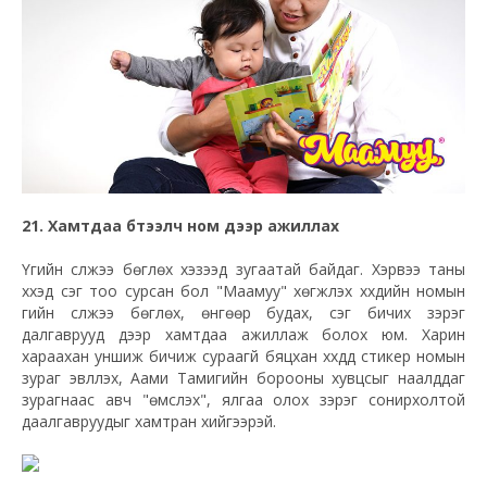
21. Хамтдаа бүтээлч ном дээр ажиллах
Үгийн сүлжээ бөглөх хэзээд зугаатай байдаг. Хэрвээ таны
хүүхэд үсэг тоо сурсан бол "Маамуу" хөгжүүлэх хүүхдийн номын
үгийн сүлжээ бөглөх, өнгөөр будах, үсэг бичих зэрэг
далгаврууд дээр хамтдаа ажиллаж болох юм. Харин
хараахан уншиж бичиж сураагүй бяцхан хүүхдүүд стикер номын
зураг эвлүүлэх, Аами Тамигийн борооны хувцсыг наалддаг
зурагнаас авч "өмсүүлэх", ялгаа олох зэрэг сонирхолтой
даалгавруудыг хамтран хийгээрэй.