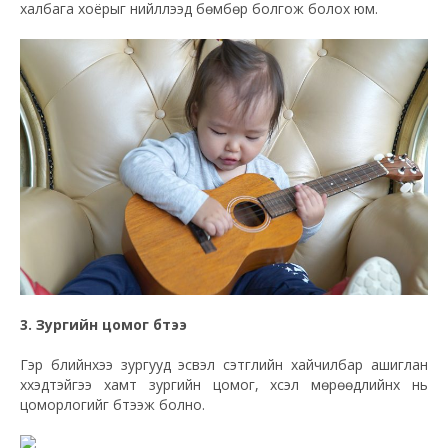
халбага хоёрыг нийлүүлээд бөмбөр болгож болох юм.
3. Зургийн цомог бүтээ
Гэр бүлийнхээ зургууд эсвэл сэтгүүлийн хайчилбар ашиглан
хүүхэдтэйгээ хамт зургийн цомог, хүсэл мөрөөдлийнх нь
цоморлогийг бүтээж болно.