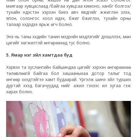
маягаар хувцаслаад /байгаа хувцсаа кимоно, ханбүг болгох/
тухайн үндэстэн хэрхэн биеэ авч явдгийг жүжиглэн үзүүлэх,
япон, солонгос хоол идэх, бүжиг бүжиглэх, тухайн орны
талаар хүүхдэдээ ярьж өгч болно.
Энэ нь таны хүүхдийн танин мэдэхүйн мэдлэгийг дээшлүүлэх, мөн
цагийг хөгжилтэй өнгөрөөхөд тус болно.
5. Ямар нэг зүйл хамтдаа буд
Хэрвээ та зуслангийн байшиндаа цагийг хэрхэн өнгөрөөхөө
төлөвлөөгүй байгаа бол хашааныхаа дотор талыг тод
өнгөөр хүүхэдтэйгээ хамт будаарай. Үргэлж шинэ зүйл турших
дуртай хүүхэд багачуудад үүнийг ажил гэхээс илүү зугаа гэж
харах болно.