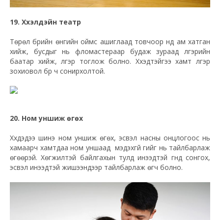
19. Хүүхэлдэйн театр
Төрөл бүрийн өнгийн оймс ашиглаад товчоор нүд ам хатган
хийж, бусдыг нь фломастераар будаж зураад үлгэрийн
баатар хийж, үлгэр тоглож болно. Хүүхэдтэйгээ хамт үлгэр
зохиовол бүр ч сонирхолтой.
20. Ном уншиж өгөх
Хүүхдэдээ шинэ ном уншиж өгөх, эсвэл насны онцлогоос нь
хамаарч хамтдаа ном уншаад мэдэхгүй үгийг нь тайлбарлаж
өгөөрэй. Хөгжилтэй байлгахын тулд инээдтэй үгнүүд сонгох,
эсвэл инээдтэй жишээнүүдээр тайлбарлаж өгч болно.