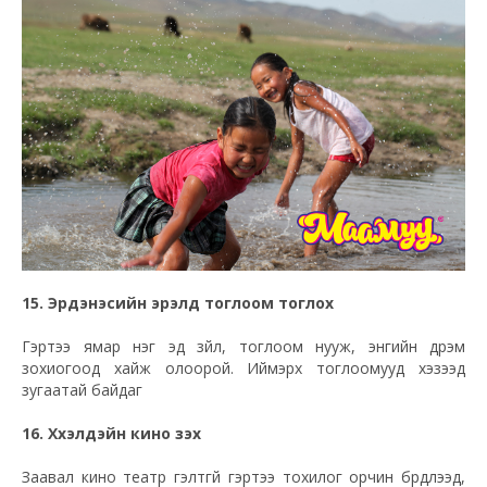
15. Эрдэнэсийн эрэлд тоглоом тоглох
Гэртээ ямар нэг эд зүйл, тоглоом нууж, энгийн дүрэм
зохиогоод хайж олоорой. Иймэрхүү тоглоомууд хэзээд
зугаатай байдаг
16. Хүүхэлдэйн кино үзэх
Заавал кино театр гэлтгүй гэртээ тохилог орчин бүрдүүлээд,