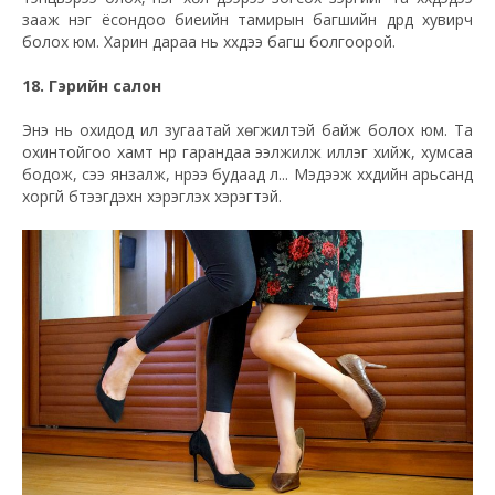
зааж нэг ёсондоо биеийн тамирын багшийн дүрд хувирч
болох юм. Харин дараа нь хүүхдээ багш болгоорой.
18. Гэрийн салон
Энэ нь охидод илүү зугаатай хөгжилтэй байж болох юм. Та
охинтойгоо хамт нүүр гарандаа ээлжилж иллэг хийж, хумсаа
бодож, үсээ янзалж, нүүрээ будаад л... Мэдээж хүүхдийн арьсанд
хоргүй бүтээгдэхүүн хэрэглэх хэрэгтэй.