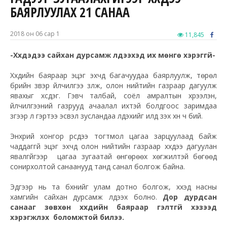
БАЯРЛУУЛАХ 21 САНАА
2018 он 06 сар 1
11,845
-Хүүхдэдээ сайхан дурсамж үлдээхэд их мөнгө хэрэггүй-
Хүүхдийн баяраар эцэг эхчүүд багачуудаа баярлуулж, төрөл
бүрийн үзвэр үйлчилгээ үзүүлж, олон нийтийн газраар дагуулж
явахыг хүсдэг. Гэвч талбай, соёл амралтын хүрээлэн,
үйлчилгээний газрууд ачаалал ихтэй болдгоос заримдаа
зүгээр л гэртээ эсвэл зусландаа үлдэхийг илүүд үзэх хүн ч бий.
Энхрий хонгор үрсдээ тогтмол цагаа зарцуулаад байж
чаддаггүй эцэг эхчүүд олон нийтийн газраар хүүхдээ дагуулан
явалгүйгээр цагаа зугаатай өнгөрөөх хөгжилтэй бөгөөд
сонирхолтой санаанууд танд санал болгож байна.
Эдгээр нь та бүхнийг улам дотно болгож, хүүхэд насны
хамгийн сайхан дурсамж үлдээх болно.
Дор дурдсан
санааг зөвхөн хүүхдийн баяраар гэлтгүй хэзээд
хэрэгжүүлэх боломжтой билээ.