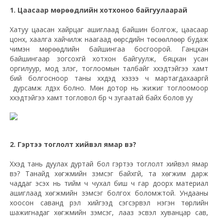
1. Цаасаар мөрөөдлийн хотхоноо байгуулаарай
Хатуу цаасан хайрцаг ашиглаад байшин болгож, цаасаар
цонх, хаалга хайчилж наагаад өөрсдийн төсөөллөөр будаж
чимэн мөрөөдлийн байшингаа босгоорой. Ганцхан
байшингаар зогсохгүй хотхон байгуулж, бяцхан усан
оргилуур, мод зүлэг, тоглоомын талбайг хүүхэдтэйгээ хамт
бий болгосноор таны хүүхдэд хэзээ ч мартагдахааргүй
дурсамж үлдэх болно. Мөн дотор нь жижиг тоглоомоор
хүүхэдтэйгээ хамт тогловол бүр ч зугаатай байх болов уу
2. Гэртээ тоглолт хийвэл ямар вэ?
Хүүхэд тань дуулах дуртай бол гэртээ тоглолт хийвэл ямар
вэ? Танайд хөгжмийн зэмсэг байхгүй, та хөгжим дарж
чаддаг эсэх нь тийм ч чухал биш ч гар доорх материал
ашиглаад хөгжмийн зэмсэг болгох боломжтой. Ундааны
хоосон саванд үрэл хийгээд сэгсэрвэл нэгэн төрлийн
шажигнадаг хөгжмийн зэмсэг, лааз эсвэл хуванцар сав,