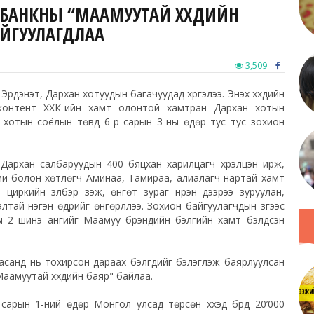
ХБАНКНЫ “МААМУУТАЙ ХҮҮХДИЙН
ЙГУУЛАГДЛАА
3,509
Эрдэнэт, Дархан хотуудын багачуудад хүргэлээ. Энэхүү хүүхдийн
 контент ХХК-ийн хамт олонтой хамтран Дархан хотын
т хотын соёлын төвд 6-р сарын 3-ны өдөр тус тус зохион
 Дархан салбаруудын 400 бяцхан харилцагч хүрэлцэн ирж,
ми болон хөтлөгч Аминаа, Тамираа, алиалагч нартай хамт
кийн үзүүлбэр үзэж, өнгөт зураг нүүрэн дээрээ зуруулан,
лтай нэгэн өдрийг өнгөрүүллээ. Зохион байгуулагчдын зүгээс
ны 2 шинэ ангийг Маамуу брэндийн бэлгийн хамт бэлдсэн
с насанд нь тохирсон дараах бэлгүүдийг бэлэглэж баярлуулсан
"Маамуутай хүүхдийн баяр" байлаа.
арын 1-ний өдөр Монгол улсад төрсөн хүүхэд бүрд 20’000