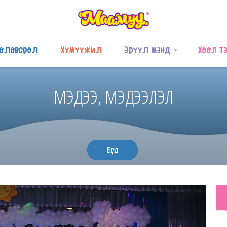
оловсрол
Хүмүүжил
Эрүүл мэнд
Хоол т
МЭДЭЭ, МЭДЭЭЛЭЛ
Бүгд