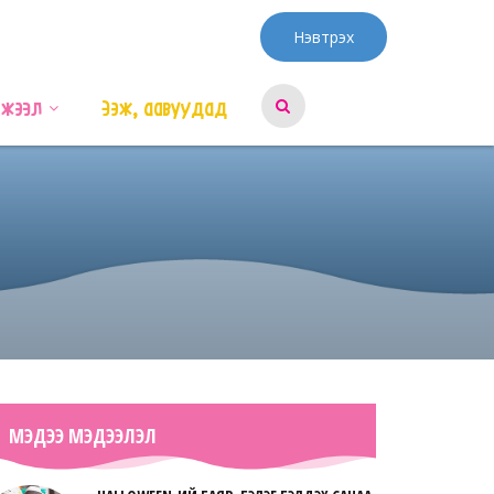
Нэвтрэх
эжээл
Ээж, аавуудад
МЭДЭЭ МЭДЭЭЛЭЛ