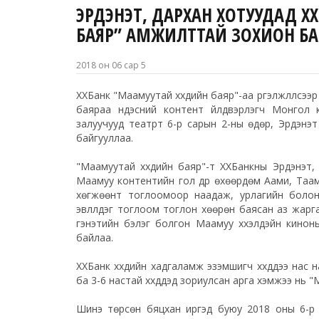
ЭРДЭНЭТ, ДАРХАН ХОТУУДАД Х
БАЯР” АМЖИЛТТАЙ ЗОХИОН БА
2018 он 06 сар 5
ХХБанк "Маамуутай хүүхдийн баяр"-аа үргэлжлүүлсээр 
баяраа үндэсний контент үйлдвэрлэгч Монгол
залуучууд театрт 6-р сарын 2-ны өдөр, Эрдэнэ
байгууллаа.
"Маамуутай хүүхдийн баяр"-т ХХБанкны Эрдэнэт,
Маамуу контентийн гол дүр өхөөрдөм Аами, Таа
хөгжөөнт тоглоомоор наадаж, урлагийн болон цир
эвлүүлдэг тоглоом тоглон хөөрөн баясан аз жарга
гэнэтийн бэлэг болгон Маамуу хүүхэлдэйн кино
байлаа.
ХХБанк хүүхдийн хадгаламж эзэмшигч хүүхдүүдээ на
ба 3-6 настай хүүхдүүдэд зориулсан арга хэмжээ нь 
Шинэ төрсөн бяцхан иргэд буюу 2018 оны 6-р с