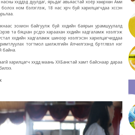
6 насны хүүхдүүдэд дуулдаг, ярьдаг авьяастай хоёр хөөрхөн Ами
г болох ном бэлэглэж, 18 нас хүрч буй харилцагчдаа хүссэн
арьлаа.
нкнаас зохион байгуулж буй хүүхдийн баярын урамшуулалд
Хэрэв та бяцхан үрсдээ хараахан хүүхдийн хадгаламж нээлгэж
стал хүүхдийн хадгаламж шинээр нээлгэсэн харилцагчиддаа
имтлуулах тогтмол шилжүүлгийн үйлчилгээнд бүртгүүлвэл нэг
й байна.
й харилцагч хүүхдүүд маань ХХБанктай хамт байснаар дараа
билээ.
мж