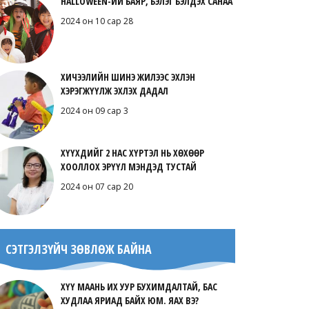
HALLOWEEN-ИЙ БАЯР, БЭЛЭГ БЭЛДЭХ САНАА
2024 он 10 сар 28
ХИЧЭЭЛИЙН ШИНЭ ЖИЛЭЭС ЭХЛЭН
ХЭРЭГЖҮҮЛЖ ЭХЛЭХ ДАДАЛ
2024 он 09 сар 3
ХҮҮХДИЙГ 2 НАС ХҮРТЭЛ НЬ ХӨХӨӨР
ХООЛЛОХ ЭРҮҮЛ МЭНДЭД ТУСТАЙ
2024 он 07 сар 20
СЭТГЭЛЗҮЙЧ ЗӨВЛӨЖ БАЙНА
ХҮҮ МААНЬ ИХ УУР БУХИМДАЛТАЙ, БАС
ХУДЛАА ЯРИАД БАЙХ ЮМ. ЯАХ ВЭ?