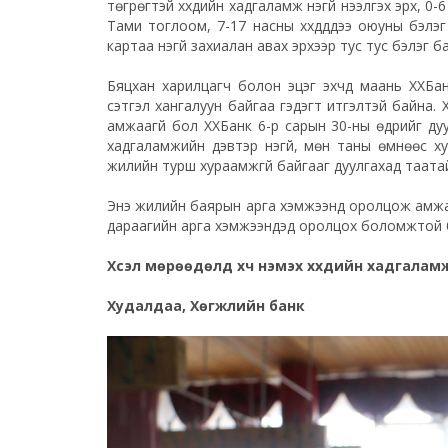
төгрөгтэй хүүхдийн хадгаламж үнэгүй нээлгэх эрх, 0-
Тами тоглоом, 7-17 насны хүүхдүүддээ оюуны бэлэ
картаа үнэгүй захиалан авах эрхээр тус тус бэлэг б
Бяцхан харилцагч болон эцэг эхчүүд маань ХХБа
сэтгэл хангалуун байгаа гэдэгт итгэлтэй байна. 
амжаагүй бол ХХБанк 6-р сарын 30-ны өдрийг дуу
хадгаламжийн дэвтэр үнэгүй, мөн таны өмнөөс хур
жилийн турш хураамжгүй байгааг дуулгахад таата
Энэ жилийн баярын арга хэмжээнд оролцож амжаагү
дараагийн арга хэмжээнүүдэд оролцох боломжтой 
Хүсэл мөрөөдөлд хүч нэмэх хүүхдийн хадгала
Худалдаа, Хөгжлийн банк