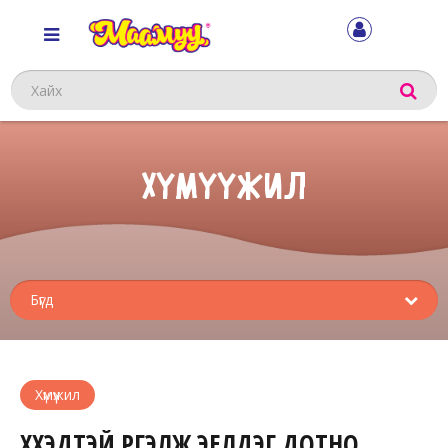
Хайх
ХҮМҮҮЖИЛ
Sub
menu
Хүмүүжил
ХҮҮХЭДТЭЙ ҮРГЭЛЖ ЭЕЛДЭГ ДОТНО