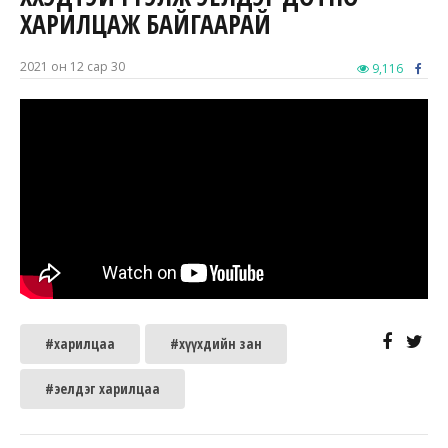
ХАРИЛЦАЖ БАЙГААРАЙ
2021 он 12 сар 30
9,116
#харилцаа
#хүүхдийн зан
#эелдэг харилцаа