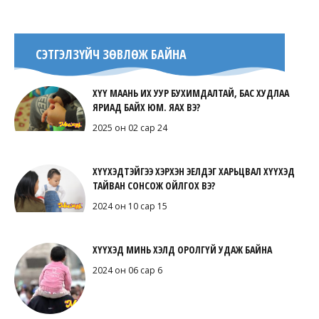
СЭТГЭЛЗҮЙЧ ЗӨВЛӨЖ БАЙНА
ХҮҮ МААНЬ ИХ УУР БУХИМДАЛТАЙ, БАС ХУДЛАА
ЯРИАД БАЙХ ЮМ. ЯАХ ВЭ?
2025 он 02 сар 24
ХҮҮХЭДТЭЙГЭЭ ХЭРХЭН ЭЕЛДЭГ ХАРЬЦВАЛ ХҮҮХЭД
ТАЙВАН СОНСОЖ ОЙЛГОХ ВЭ?
2024 он 10 сар 15
ХҮҮХЭД МИНЬ ХЭЛД ОРОЛГҮЙ УДАЖ БАЙНА
2024 он 06 сар 6