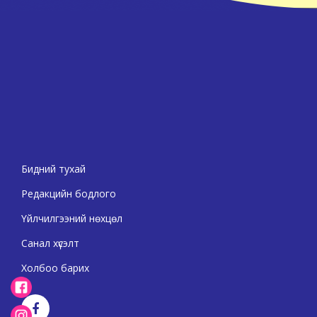
Бидний тухай
Редакцийн бодлого
Үйлчилгээний нөхцөл
Санал хүсэлт
Холбоо барих