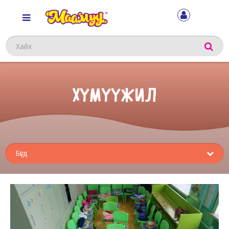
Хайх
ХҮМҮҮЖИЛ
Sub
menu