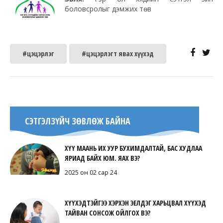
боловсролыг дэмжих төв
#цэцэрлэг
#цэцэрлэгт явах хүүхэд
СЭТГЭЛЗҮЙЧ ЗӨВЛӨЖ БАЙНА
ХҮҮ МААНЬ ИХ УУР БУХИМДАЛТАЙ, БАС ХУДЛАА
ЯРИАД БАЙХ ЮМ. ЯАХ ВЭ?
2025 он 02 сар 24
ХҮҮХЭДТЭЙГЭЭ ХЭРХЭН ЭЕЛДЭГ ХАРЬЦВАЛ ХҮҮХЭД
ТАЙВАН СОНСОЖ ОЙЛГОХ ВЭ?