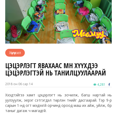
Хүмүүжил
ЦЭЦЭРЛЭГТ ЯВАХААС ӨМНӨ ХҮҮХДЭЭ
ЦЭЦЭРЛЭГТЭЙ НЬ ТАНИЛЦУУЛААРАЙ
2018 он 06 сар 14
4,281
Хүүхэдтэйгээ хамт цэцэрлэгт нь зочилж, багш нартай нь
уулзуулж, эерэг сэтгэгдэл төрүүлэн түүнийг дасгаарай. Тэр 9-р
сарын 1-нд огт мэдэхгүй орчинд ороод маш их айж, уйлж, бүр
таныг дагаж ч магадгүй.