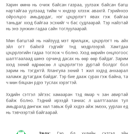
Харин өмнө нь очиж байсан газраа, уулзаж байсан багш
нартайгаа уулзаад тийм ч хүндээр хүлээж авахгүй. Гэрийнхээ
ойролцоо амьдардаг, нэг цэцэрлэгт явах гэж байгаа
таньдаг хүүхэд байгаа эсэхийг ч бас судлаарай. Тэр найзтай
нь энэ зунжин гадаа сайн тоглуулаарай.
Мөн багштай нь найзууд мэт ярилцаж, цэцэрлэгт нь айх
зүйл огт байхгүй гэдгийг түүнд мэдрүүлээрэй. Хамтдаа
цэцэрлэгийн гадаа тоглож ч болно. Хүүхэд өөрийн онцлогоос
шалтгаалаад шинэ орчинд дасах нь өөр өөр байдаг. Зарим
хүүхэд эхний өдрөөсөө л цэцэрлэгтээ дуртай болдог бол
зарим нь тэгдэггүй. Ялангуяа эхний 1 жил хүүхдэд анхаарал
халамж дутагдаж байдаг. Тэр бие дааж сурах гэж байна, та
ч мөн бяцхан үрдээ туслах хэрэгтэй.
Хүүхдийн сэтгэл зүйгээс хамааран тэд ямар ч зан авиртай
байж болно. Тэдний ирээдүй таниас л шалтгаалах тул
амьдралд дөнгөж хөл тавьж буй хүүхдээ айж эмээх, уурлах үед
нь тэвчээртэй байгаарай.
Зөвлөх:
Гэр бүл хүүхдийн сэтгэл зүйн