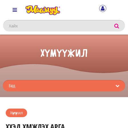
Хайх
ХҮМҮҮЖИЛ
Sub
menu
Хүмүүжил
ХҮҮХЭД ХҮМҮҮЖҮҮЛЭХ АРГА