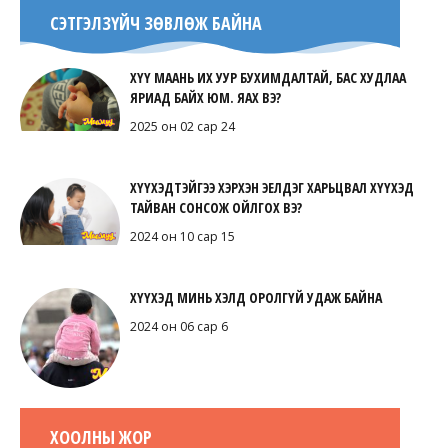
СЭТГЭЛЗҮЙЧ ЗӨВЛӨЖ БАЙНА
ХҮҮ МААНЬ ИХ УУР БУХИМДАЛТАЙ, БАС ХУДЛАА
ЯРИАД БАЙХ ЮМ. ЯАХ ВЭ?
2025 он 02 сар 24
ХҮҮХЭДТЭЙГЭЭ ХЭРХЭН ЭЕЛДЭГ ХАРЬЦВАЛ ХҮҮХЭД
ТАЙВАН СОНСОЖ ОЙЛГОХ ВЭ?
2024 он 10 сар 15
ХҮҮХЭД МИНЬ ХЭЛД ОРОЛГҮЙ УДАЖ БАЙНА
2024 он 06 сар 6
ХООЛНЫ ЖОР