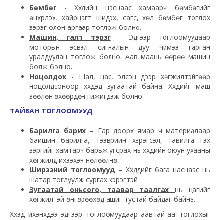
Бөмбөг
- Хүүхдийн наснаас хамаарч бөмбөгийг
өнхрүүлэх, хайрцагт шидэх, сагс, хөл бөмбөг тоглох
зэрэг олон аргаар тоглож болно.
Машин, галт тэрэг
- Эдгээр тоглоомуудаар
моторын эсвэл сигналын дуу чимээ гарган
уралдуулан тоглож болно. Аав маань өөрөө машин
болж болно.
Ноцолдох
- Шал, цас, элсэн дээр хөгжилтэйгөөр
ноцолдсоноор хүүхдэд зугаатай байна. Хүүхдийг маш
зөөлөн өхөөрдөн гижигдэж болно.
ТАЙВАН ТОГЛООМУУД
Барилга барих
– Гар доорх ямар ч материалаар
байшин барилга, тээврийн хэрэгсэл, тавилга гэх
зэргийг хамтарч барьж угсрах нь хүүхдийн оюун ухааны
хөгжилд ихээхэн нөлөөлнө.
Ширээний тоглоомууд
– Хүүхдүүдийг бага наснаас нь
шатар тоглуулж сургах хэрэгтэй.
Зугаатай оньсого, таавар таалгах
нь цагийг
хөгжилтэй өнгөрөөхөд ашиг тустай байдаг байна.
Хүүхэд ихэнхдээ эдгээр тоглоомуудаар аавтайгаа тоглохыг