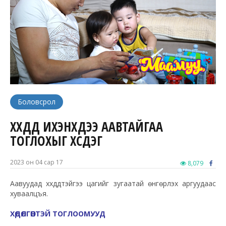
Боловсрол
ХҮҮХДҮҮД ИХЭНХДЭЭ ААВТАЙГАА
ТОГЛОХЫГ ХҮСДЭГ
2023 он 04 сар 17
8,079
Аавуудад хүүхдүүдтэйгээ цагийг зугаатай өнгөрүүлэх аргуудаас
хуваалцъя.
ХӨДӨЛГӨӨНТЭЙ ТОГЛООМУУД