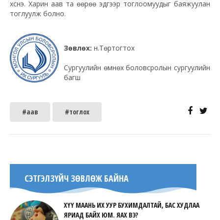
хүснэ. Харин аав та өөрөө эдгээр тоглоомуудыг баяжуулан
тоглуулж болно.
Зөвлөх:
н.Төртогтох
Сургуулийн өмнөх боловсролын сургуулийн
багш
#аав
#тоглох
СЭТГЭЛЗҮЙЧ ЗӨВЛӨЖ БАЙНА
ХҮҮ МААНЬ ИХ УУР БУХИМДАЛТАЙ, БАС ХУДЛАА
ЯРИАД БАЙХ ЮМ. ЯАХ ВЭ?