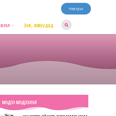
Нэвтрэх
эжээл
Ээж, аавуудад
МЭДЭЭ МЭДЭЭЛЭЛ