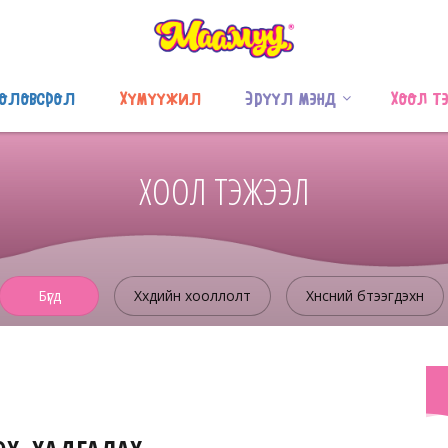
оловсрол
Хүмүүжил
Эрүүл мэнд
Хоол т
ХООЛ ТЭЖЭЭЛ
Бүгд
Хүүхдийн хооллолт
Хүнсний бүтээгдэхүүн