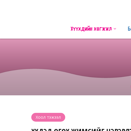
Хүүхдийн хөгжил
Б
Хоол тэжээл