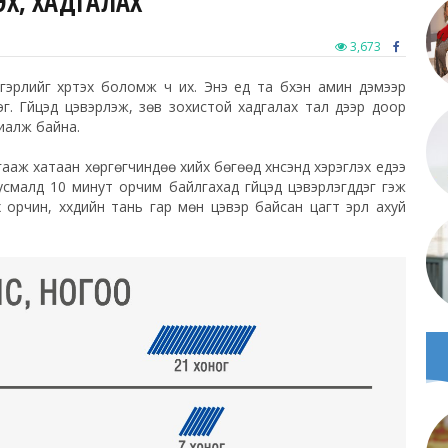
ЭХ, ХАДГАЛАХ
3,673
эрлийг хүртэх боломж ч их. Энэ үед та бүхэн амин дэмээр
эрэг. Гүйцэд цэвэрлэж, зөв зохистой хадгалах тал дээр доор
риалж байна.
ааж хатаан хөргөгчиндөө хийх бөгөөд хүнсэнд хэрэглэх үедээ
смалд 10 минут орчим байлгахад гүйцэд цэвэрлэгддэг гэж
орчин, хүүхдийн тань гар мөн цэвэр байсан цагт эрүүл ахуй