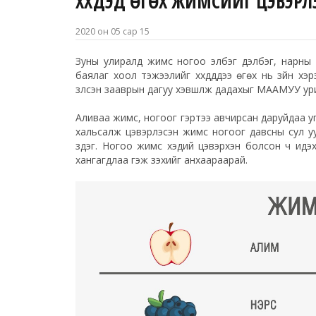
ХҮҮХДЭД ӨГӨХ ЖИМСИЙГ ЦЭВЭРЛ
2020 он 05 сар 15
Зуны улиралд жимс ногоо элбэг дэлбэг, нарны г
баялаг хоол тэжээлийг хүүхдүүддээ өгөх нь зүйн х
үзүүлсэн зааврын дагуу хэвшүүлж дадахыг МААМУУ у
Аливаа жимс, ногоог гэртээ авчирсан даруйдаа уг
хальсалж цэвэрлэсэн жимс ногоог давсны сул уу
үздэг. Ногоо жимс хэдий цэвэрхэн болсон ч идэх 
хангагдлаа гэж үзэхийг анхаараарай.