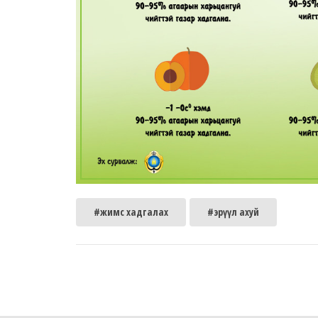
#жимс хадгалах
#эрүүл ахуй