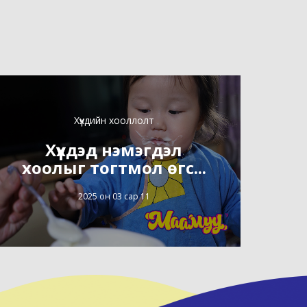
Хүүхдийн хооллолт
Хүүхдэд нэмэгдэл
хоолыг тогтмол өгс...
2025 он 03 сар 11