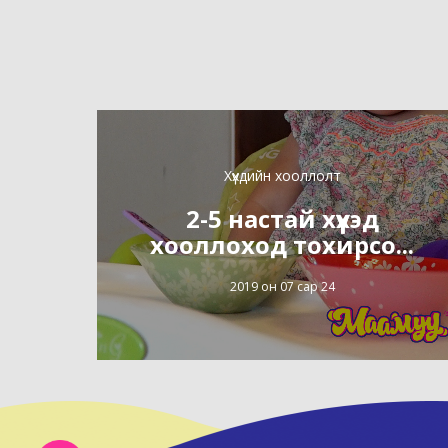
Хүүхдийн хооллолт
2-5 настай хүүхэд
хооллоход тохирсо...
2019 он 07 сар 24