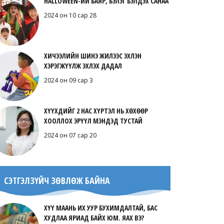
HALLOWEEN-ИЙ БАЯР, БЭЛЭГ БЭЛДЭХ САНАА
2024 он 10 сар 28
ХИЧЭЭЛИЙН ШИНЭ ЖИЛЭЭС ЭХЛЭН
ХЭРЭГЖҮҮЛЖ ЭХЛЭХ ДАДАЛ
2024 он 09 сар 3
ХҮҮХДИЙГ 2 НАС ХҮРТЭЛ НЬ ХӨХӨӨР
ХООЛЛОХ ЭРҮҮЛ МЭНДЭД ТУСТАЙ
2024 он 07 сар 20
СЭТГЭЛЗҮЙЧ ЗӨВЛӨЖ БАЙНА
ХҮҮ МААНЬ ИХ УУР БУХИМДАЛТАЙ, БАС
ХУДЛАА ЯРИАД БАЙХ ЮМ. ЯАХ ВЭ?