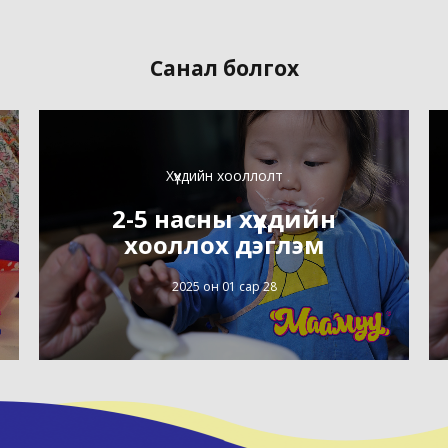
Санал болгох
Хүүхдийн хооллолт
2-5 насны хүүхдийн
хооллох дэглэм
2025 он 01 сар 28