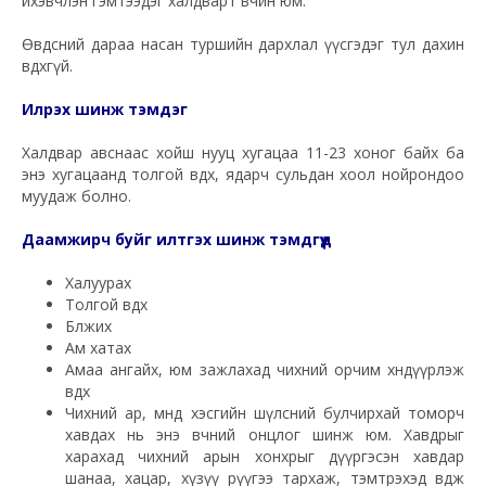
ихэвчлэн гэмтээдэг халдварт өвчин юм.
Өвдсөний дараа насан туршийн дархлал үүсгэдэг тул дахин
өвдөхгүй.
Илрэх шинж тэмдэг
Халдвар авснаас хойш нууц хугацаа 11-23 хоног байх ба
энэ хугацаанд толгой өвдөх, ядарч сульдан хоол нойрондоо
муудаж болно.
Даамжирч буйг илтгэх шинж тэмдгүүд
Халуурах
Толгой өвдөх
Бөөлжих
Ам хатах
Амаа ангайх, юм зажлахад чихний орчим хөндүүрлэж
өвдөх
Чихний ар, өмнөд хэсгийн шүлсний булчирхай томорч
хавдах нь энэ өвчний онцлог шинж юм. Хавдрыг
харахад чихний арын хонхрыг дүүргэсэн хавдар
шанаа, хацар, хүзүү рүүгээ тархаж, тэмтрэхэд өвдөж