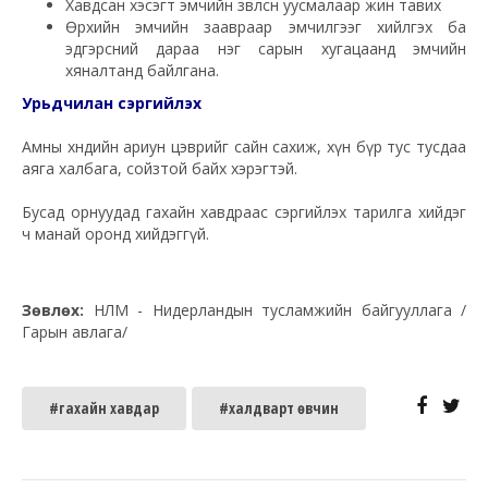
Хавдсан хэсэгт эмчийн зөвлөсөн уусмалаар жин тавих
Өрхийн эмчийн заавраар эмчилгээг хийлгэх ба
эдгэрсний дараа нэг сарын хугацаанд эмчийн
хяналтанд байлгана.
Урьдчилан сэргийлэх
Амны хөндийн ариун цэврийг сайн сахиж, хүн бүр тус тусдаа
аяга халбага, сойзтой байх хэрэгтэй.
Бусад орнуудад гахайн хавдраас сэргийлэх тарилга хийдэг
ч манай оронд хийдэггүй.
Зөвлөх:
НЛМ - Нидерландын тусламжийн байгууллага /
Гарын авлага/
#гахайн хавдар
#халдварт өвчин