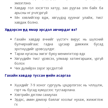
эмзэглэнэ.
Хавдар гол хэсэгтээ хатуу, зах руугаа зөөлөн байх ба
арьсны өнгө өөрчлөгдөхгүй
Мөн хэвлийгээр өвдөж, хөвгүүдэд хуухнаг улайж, төмсөг
хавдаж болно.
Хүндэрсэн үед ямар эрсдэл авчирдаг вэ?
Гахайн хавдар өвчнийг үүсгэгч вирус нь шүлсний
булчирхайгаас гадна цусаар дамжиж бусад
эрхтнүүдийг үрэвсүүлдэг.
Тархи нугасны эмгэг буюу менингитээр өвдөх
Хөвгүүдийн төмсөг үрэвсэх, улмаар хатингаршиж, үргүй
болох
Чих дүлийрэх зэрэг эрсдэлтэй
Гахайн хавдар туссан үеийн асаргаа
Хүүхдийг 7-9 хоног сургууль цэцэрлэгээс нь чөлөөлүүлж,
гэрт нь бусад хүмүүсээс тусгаарлана.
Хэвтрийн дэглэм сахиулах
Эрдэс, амин дэмээр баялаг хоолыг нухаж, жижиглэж
өгөх