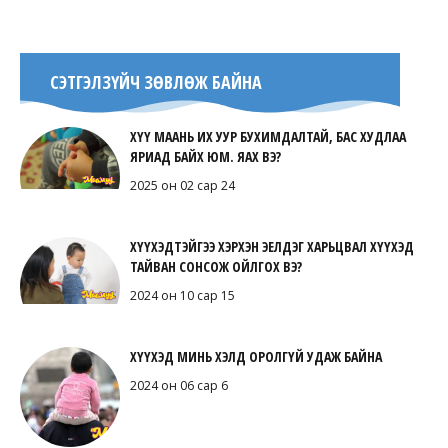
СЭТГЭЛЗҮЙЧ ЗӨВЛӨЖ БАЙНА
ХҮҮ МААНЬ ИХ УУР БУХИМДАЛТАЙ, БАС ХУДЛАА
ЯРИАД БАЙХ ЮМ. ЯАХ ВЭ?
2025 он 02 сар 24
ХҮҮХЭДТЭЙГЭЭ ХЭРХЭН ЭЕЛДЭГ ХАРЬЦВАЛ ХҮҮХЭД
ТАЙВАН СОНСОЖ ОЙЛГОХ ВЭ?
2024 он 10 сар 15
ХҮҮХЭД МИНЬ ХЭЛД ОРОЛГҮЙ УДАЖ БАЙНА
2024 он 06 сар 6