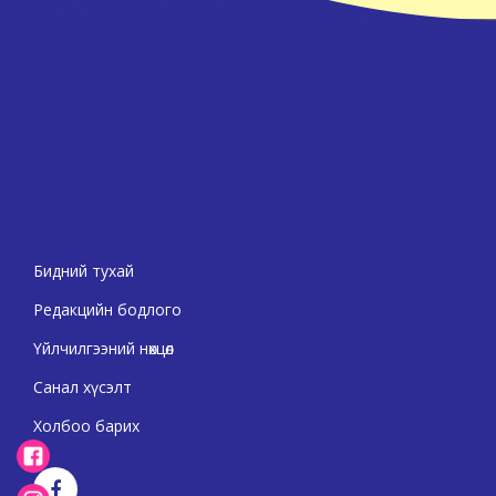
Бидний тухай
Редакцийн бодлого
Үйлчилгээний нөхцөл
Санал хүсэлт
Холбоо барих