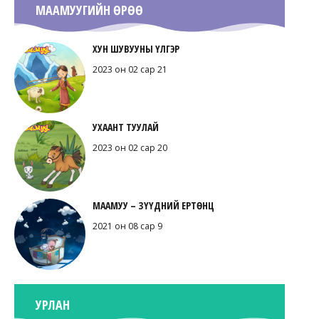
МААМУУГИЙН ӨРӨӨ
ХУН ШУВУУНЫ ҮЛГЭР
2023 он 02 сар 21
УХААНТ ТУУЛАЙ
2023 он 02 сар 20
МААМУУ – ЗҮҮДНИЙ ЕРТӨНЦ
2021 он 08 сар 9
УРЛАН