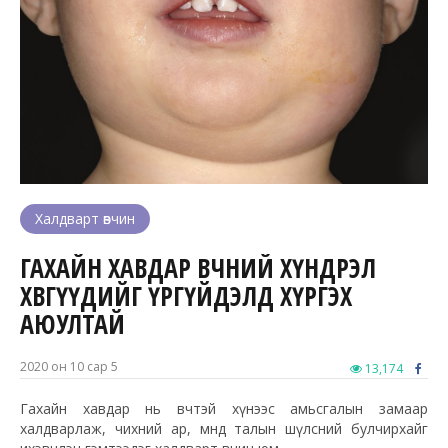
Халдварт өвчин
ГАХАЙН ХАВДАР ӨВЧНИЙ ХҮНДРЭЛ
ХӨВГҮҮДИЙГ ҮРГҮЙДЭЛД ХҮРГЭХ
АЮУЛТАЙ
2020 он 10 сар 5
13,174
Гахайн хавдар нь өвчтэй хүнээс амьсгалын замаар
халдварлаж, чихний ар, өмнөд талын шүлсний булчирхайг