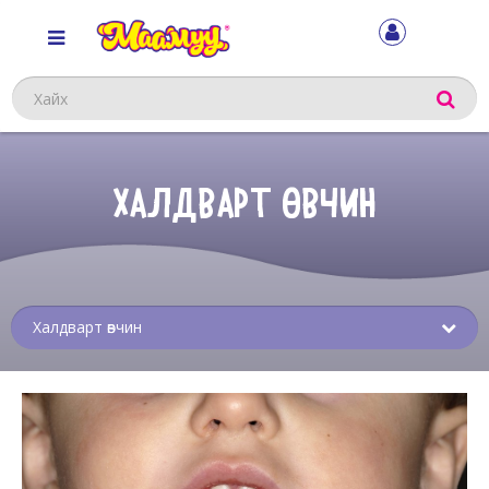
Хайх
ХАЛДВАРТ ӨВЧИН
Sub
menu