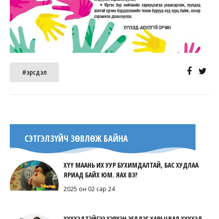
#эрсдэл
СЭТГЭЛЗҮЙЧ ЗӨВЛӨЖ БАЙНА
ХҮҮ МААНЬ ИХ УУР БУХИМДАЛТАЙ, БАС ХУДЛАА
ЯРИАД БАЙХ ЮМ. ЯАХ ВЭ?
2025 он 02 сар 24
ХҮҮХЭДТЭЙГЭЭ ХЭРХЭН ЭЕЛДЭГ ХАРЬЦВАЛ ХҮҮХЭД