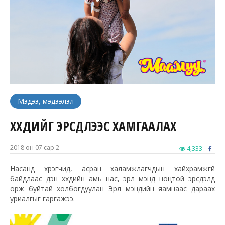
Мэдээ, мэдээлэл
ХҮҮХДИЙГ ЭРСДЛЭЭС ХАМГААЛАХ
2018 он 07 сар 2
4,333
Насанд хүрэгчид, асран халамжлагчдын хайхрамжгүй
байдлаас үүдэн хүүхдийн амь нас, эрүүл мэнд ноцтой эрсдэлд
орж буйтай холбогдуулан Эрүүл мэндийн яамнаас дараах
уриалгыг гаргажээ.