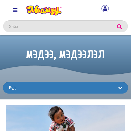
Хайх
МЭДЭЭ, МЭДЭЭЛЭЛ
Sub
menu