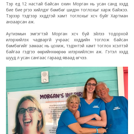
Тэр үед 12 настай байсан охин Морган нь усан санд хүүхдүүд
бие бие рүүгээ хийлдэг бөмбөг шидэн тоглохыг харж байжээ.
Тэрээр тэдгээр хүүхдүүдтэй хамт тоглохыг хүсч буйг Хартман
анзаарсан аж.
Аутизмын эмгэгтэй Морган хүсч буй зүйлээ тодорхой
илэрхийлэх чадваргүй учраас хүүхдүүдийн тоглож байсан
бөмбөгийг замаас нь цохиж, тэдэнтэй хамт тоглох хүсэлтэй
байгаа гэдгээ өөрийнхөөрөө илэрхийлсэн аж. Гэтэл хүүхдүүд
шууд л усан сангаас гараад яваад өгчээ.