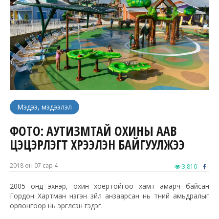
Мэдээ, мэдээлэл
ФОТО: АУТИЗМТАЙ ОХИНЫ ААВ
ЦЭЦЭРЛЭГТ ХҮРЭЭЛЭН БАЙГУУЛЖЭЭ
2018 он 07 сар 4
3,810
2005 онд эхнэр, охин хоёртойгоо хамт амарч байсан
Гордон Хартман нэгэн зүйл анзаарсан нь түүний амьдралыг
орвонгоор нь эргүүлсэн гэдэг.