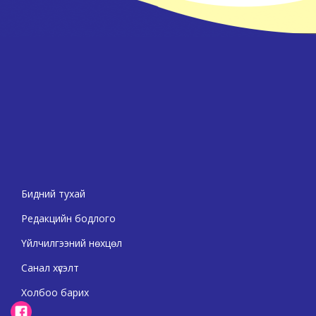
Бидний тухай
Редакцийн бодлого
Үйлчилгээний нөхцөл
Санал хүсэлт
Холбоо барих