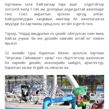
Хартманы хэлж байгаагаар парк ашиг олдоггүйгээр
зогсохгүй жилд 1 сая ам. долларын алдагдалтай ажилладаг
гэнэ. Соёл амралтын хүрээлэн иргэд, албан
байгууллагуудын хандивын мөнгөөр үйл ажиллагаагаа
явуулдаг ба Хартманы хувьд үүнээс илүү зүйл хүсдэггүй гэнэ.
Тэрээр, “Надад амьдралын үнэ цэнийг ойлгуулсан охин минь
байгаа учраас би энэ дэлхийн хамгийн азтай хүн” хэмээн
ярьжээ.
22 жилийн турш барилгын бизнес эрхэлсэн Хартман
"Морганы Гайхамшигт орны" гол гүйцэтгэгчээр ажилласан
ба паркийн дизайн, инженерийн шийдэл, архитектур,
барилгын ажлыг бүгдийг нь хянасан аж.