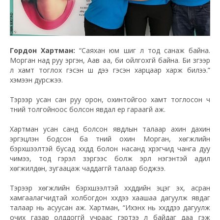
Гордон Хартман:
“Саяхан юм шиг л тод санаж байна.
Морган над руу эргэн, Аав аа, би ойлгохгүй байна. Би зүгээр
л хамт тоглох гэсэн шүү дээ гэсэн харцаар харж билээ.”
хэмээн дурсжээ.
Тэрээр усан сан руу орон, охинтойгоо хамт тоглосон ч
түүний толгойноос болсон явдал ер гараагүй аж.
Хартман усан санд болсон явдлын талаар ахин дахин
эргэцүүлэн бодсон ба түүний охин Морган, хөгжлийн
бэрхшээлтэй бусад хүүхдүүд болон насанд хүрэгчид чанга дуу
чимээ, тод гэрэл зэргээс болж эрүүл нэгэнтэй адил
хөгжилдөн, зугаацаж чаддаггүй талаар боджээ.
Тэрээр хөгжлийн бэрхшээлтэй хүүхдүүдийн эцэг эх, асран
хамгаалагчидтай холбогдон хүүхдээ хаашаа дагуулж явдаг
талаар нь асуусан аж. Хартман, “Ихэнх нь хүүхдүүдээ дагуулж
очих газар олддоггүй учраас гэртээ л байдаг даа гэж