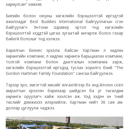
хариулсан” хэмээв.
Биеийн болон оюуны хөгжлийн бэрхшээлтэй иргэдтэй
ажилладаг Best Buddies International байгууллагын үүсгэн
байгуулагч Энтони Шривер хүртэл түүнд хөгжлийн
бэрхшээлтэй хүүхдүүдтэй цагаа зугаатай өнгөрүүлж болох газар
байхгүй болохыг түүнд хэлжээ.
Барилгын бизнес эрхэлж байсан Хартман үл хөдлөх
хөрөнгийн компани, үл хөдлөх хөрөнгө барьцаалах компани,
толгой компани болон даатгалын компаниа зарж,
хөгжлийн бэрхшээлтэй иргэдэд туслах зорилго бүхий "The
Gordon Hartman Family Foundation" сангаа байгуулжээ.
Тэрээр эрүүл, эмгэгтэй хүмүүсийг ялгахгүйгээр бүх хүнд үйлчлэх соёл
амралтын хүрээлэн барихаар шийдсэн ба уг төсөлдөө
хөрөнгө оруулагч хайж эхэлсэн аж. Хэд хэдэн хүн түүний
төслийг дэмжихээ илэрхийлж, Хартман нийт 36 сая ам.
доллар цуглуулж чаджээ.