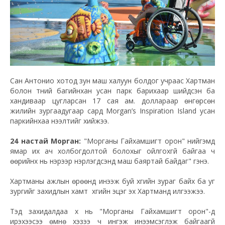
Сан Антонио хотод зун маш халуун болдог учраас Хартман
болон түүний багийнхан усан парк барихаар шийдсэн ба
хандиваар цугларсан 17 сая ам. доллараар өнгөрсөн
жилийн зургаадугаар сард Morgan’s Inspiration Island усан
паркийнхаа нээлтийг хийжээ.
24 настай Морган:
"Морганы Гайхамшигт орон" нийгэмд
ямар их ач холбогдолтой болохыг ойлгохгүй байгаа ч
өөрийнх нь нэрээр нэрлэгдсэнд маш баяртай байдаг" гэнэ.
Хартманы ажлын өрөөнд инээж буй хүүгийн зураг байх ба уг
зургийг захидлын хамт хүүгийн эцэг эх Хартманд илгээжээ.
Тэд захидалдаа хүү нь "Морганы Гайхамшигт орон"-д
ирэхээсээ өмнө хэзээ ч ингэж инээмсэглэж байгаагүй