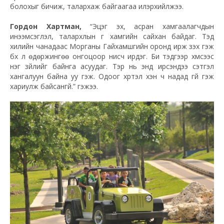
болохыг бичиж, талархаж байгаагаа илэрхийлжээ.
Гордон Хартман,
“Эцэг эх, асран хамгаалагчдын
инээмсэглэл, талархлын үг хамгийн сайхан байдаг. Тэд
хилийн чанадаас Морганы Гайхамшгийн оронд ирж үзэх гэж
бүх л өдөржингөө онгоцоор нисч ирдэг. Би тэдгээр хүмүүсээс
нэг зүйлийг байнга асуудаг. Тэр нь энд ирсэндээ сэтгэл
хангалуун байна уу гэж. Одоог хүртэл хэн ч надад үгүй гэж
хариулж байсангүй.” гэжээ.