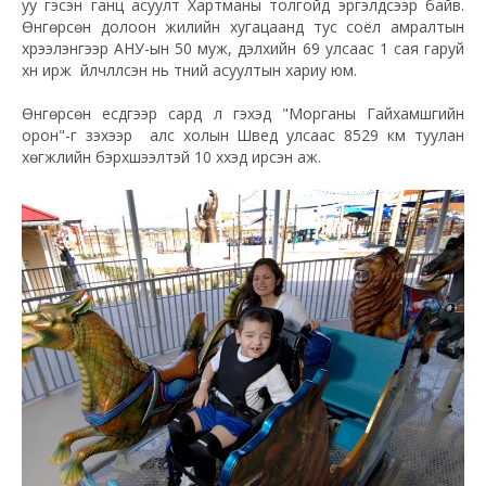
уу гэсэн ганц асуулт Хартманы толгойд эргэлдсээр байв.
Өнгөрсөн долоон жилийн хугацаанд тус соёл амралтын
хүрээлэнгээр АНУ-ын 50 муж, дэлхийн 69 улсаас 1 сая гаруй
хүн ирж үйлчлүүлсэн нь түүний асуултын хариу юм.
Өнгөрсөн есдүгээр сард л гэхэд "Морганы Гайхамшгийн
орон"-г үзэхээр алс холын Швед улсаас 8529 км туулан
хөгжлийн бэрхшээлтэй 10 хүүхэд ирсэн аж.