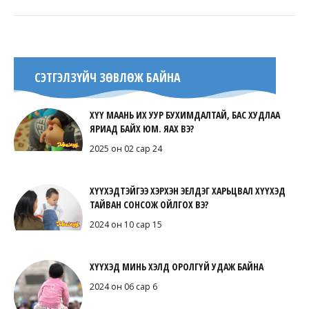
СЭТГЭЛЗҮЙЧ ЗӨВЛӨЖ БАЙНА
ХҮҮ МААНЬ ИХ УУР БУХИМДАЛТАЙ, БАС ХУДЛАА
ЯРИАД БАЙХ ЮМ. ЯАХ ВЭ?
2025 он 02 сар 24
ХҮҮХЭДТЭЙГЭЭ ХЭРХЭН ЭЕЛДЭГ ХАРЬЦВАЛ ХҮҮХЭД
ТАЙВАН СОНСОЖ ОЙЛГОХ ВЭ?
2024 он 10 сар 15
ХҮҮХЭД МИНЬ ХЭЛД ОРОЛГҮЙ УДАЖ БАЙНА
2024 он 06 сар 6