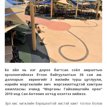
Бүх зүйл нь нэг дороо багтсан соёл амралтын
хүрээлэнгийнхээ бүтээн байгуулалтын 36 сая ам.
долларын хөрөнгийг 3 жилийн турш цуглуулж,
нарийн мэргэжлийн эмч мэргэжилтнүүдтэй хамтран
ажилласны хүчинд "Морганы Гайхамшгийн орон"
2010 онд Сан Антонио хотод нээлтээ хийжээ.
Эрүүл хүмүүс хөгжлийн бэрхшээлтэй хүмүүстэй хамт тоглох болов