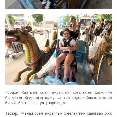
Гордон Хартман соёл амралтын хүрээлэнгээ хөгжлийн
бэрхшээлтэй иргэдэд зориулсан гэж тодорхойлохоосоо илүү
бүхнийг багтаасан, цогц парк гэдэг.
Тэрээр, “Манай соёл амралтын хүрээлэнгийн хаалгаар орж