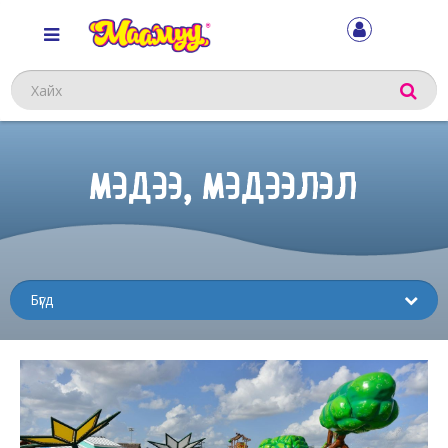
Хайх
МЭДЭЭ, МЭДЭЭЛЭЛ
Sub
menu