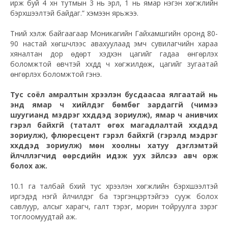
ирж буй 4 хүн тутмын 3 нь эрүүл, 1 нь ямар нэгэн хөгжлийн
бэрхшээлтэй байдаг.” хэмээн ярьжээ.
Түүний хэлж байгаагаар Моникагийн Гайхамшгийн оронд 80-
90 настай хөгшчүүлээс авахуулаад эмч сувилагчийн хараа
хяналтан дор өдөрт хэдхэн цагийг гадаа өнгөрүүлэх
боломжтой өвчтэй хүүхдүүд ч хөгжилдөж, цагийг зугаатай
өнгөрүүлэх боломжтой гэнэ.
Тус соёл амралтын хүрээлэн бусдаасаа ялгаатай нь
энд ямар ч хийлдэг бөмбөг зардаггүй (чимээ
шуугианд мэдрэг хүүхдүүдэд зориулж), ямар ч анивчих
гэрэл байхгүй (таталт өгөх магадлалтай хүүхдүүдэд
зориулж), флюресцент гэрэл байхгүй (гэрэлд мэдрэг
хүүхдүүдэд зориулж) мөн хоолны хатуу дэглэмтэй
үйлчлүүлэгчид өөрсдийн идэж уух зүйлсээ авч орж
болох аж.
10.1 га талбай бүхий тус хүрээлэн хөгжлийн бэрхшээлтэй
иргэдэд үнэгүй үйлчилдэг ба тэргэнцэртэйгээ сууж болох
савлуур, алсыг харагч, галт тэрэг, морин тойруулга зэрэг
тоглоомуудтай аж.