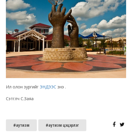
Илүү олон зургийг
ЭНДЭЭС
үзнэ үү.
Сэтгүүлч С.Заяа
#аутизм
#аутизм цэцэрлэг