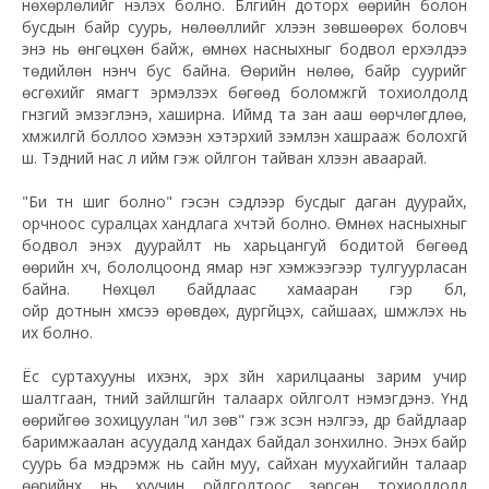
нөхөрлөлийг үнэлэх болно. Бүлгийн доторх
өөрийн
болон
бусдын байр суурь, нөлөөллийг хүлээн зөвшөөрөх боловч
энэ нь өнгөцхөн байж, өмнөх
насныхныг
бодвол үерхэлдээ
төдийлөн үнэнч бус байна. Өөрийн нөлөө, байр суурийг
өсгөхийг ямагт эрмэлзэх бөгөөд боломжгүй тохиолдолд
гүнзгий эмзэглэнэ, хаширна. Иймд та зан ааш өөрчлөгдлөө,
хүмүүжилгүй боллоо хэмээн хэтэрхий зэмлэн хашрааж болохгүй
шүү. Тэдний нас л ийм гэж ойлгон тайван хүлээн аваарай.
"Би түүн шиг болно" гэсэн сэдлээр бусдыг даган дуурайх,
орчноос суралцах хандлага хүчтэй болно. Өмнөх насныхныг
бодвол энэхүү дуурайлт нь харьцангуй бодитой бөгөөд
өөрийн хүч, бололцоонд ямар нэг хэмжээгээр тулгуурласан
байна. Нөхцөл байдлаас хамааран гэр бүл,
ойр
дотнын
хүмүүсээ өрөвдөх, дургүйцэх, сайшаах, шүүмжлэх нь
их болно.
Ёс суртахууны ихэнх, эрх зүйн харилцааны зарим учир
шалтгаан, түүний зайлшгүйн талаарх ойлголт нэмэгдэнэ. Үүнд
өөрийгөө зохицуулан "илүү зөв" гэж үзсэн үнэлгээ, дүр байдлаар
баримжаалан асуудалд хандах байдал зонхилно. Энэхүү байр
суурь ба мэдрэмж нь сайн муу, сайхан
муухайгийн
талаар
өөрийнх нь хуучин ойлголтоос зөрсөн тохиолдолд