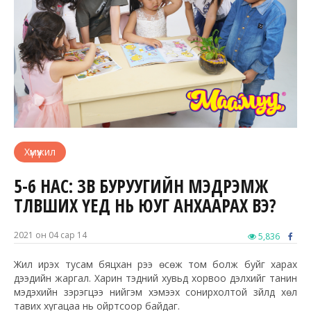
Хүмүүжил
5-6 НАС: ЗӨВ БУРУУГИЙН МЭДРЭМЖ
ТӨЛӨВШИХ ҮЕД НЬ ЮУГ АНХААРАХ ВЭ?
2021 он 04 сар 14
5,836
Жил ирэх тусам бяцхан үрээ
өсөж
том болж буйг харах
дээдийн жаргал. Харин тэдний хувьд хорвоо дэлхийг танин
мэдэхийн зэрэгцээ нийгэм хэмээх сонирхолтой зүйлд хөл
тавих хугацаа нь ойртсоор байдаг.