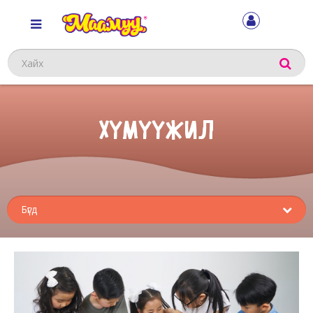
Хайх
ХҮМҮҮЖИЛ
Sub
menu