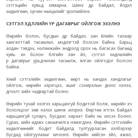
сэтгэцийн хувьд хямарна. Шинэ дүр байдал, үйлдэл
хөдөлгөөн, орчин
нөхцөлийг
эрэлхийлнэ.
СЭТГЭЛ ХӨДЛӨЛИЙН ҮР ДАГАВРЫГ ОЙЛГОЖ ЭХЭЛНЭ
Өөрийн болон, бусдын дүр байдал, зан үйлийн талаар
хангалттай төсөөлөл, мэдлэгтэй болсон байна. Барьц
алдан тэвдэх, үнэлэмжийн эндүүрэлд орох нь багасах бөгөөд
хувь хүн болон бүлгийн зан үйл, сэтгэл хөдлөлийн
үр дагаврыг урьдчилан төсөөлж, ялган ойлгодог болсон
байна.
Хүний сэтгэлийн хөдөлгөөн, өөрт нь хандах хандлагыг
ойлгож, өөрийн хэрэгцээ, ашиг сонирхлын үүднээс үнэлэх,
дүгнэлт хийх чадвартай болно.
Өөрийн тухай үнэлгээ харьцангуй бодитой болж, өөрийн хүч
бололцоог зөв үнэлэх шинж илэрнэ. Өөртөө итгэх байдал
харьцангуй суларч, бусдаас хараат байх нь ихсэх болно.
Сурах, хийх
идэвх
санаачилга нэмэгдэнэ. Өөрийн сэтгэлийн
хөдөлгөөнийг бодит байдалд тулгуурласан хэлбэрээр
бусдад ойлгуулахыг хичээнэ. Өөрийн хийсэн зүйл, ажил,