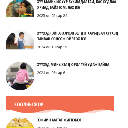
ХҮҮ МААНЬ ИХ УУР БУХИМДАЛТАЙ, БАС ХУДЛАА
ЯРИАД БАЙХ ЮМ. ЯАХ ВЭ?
2025 он 02 сар 24
ХҮҮХЭДТЭЙГЭЭ ХЭРХЭН ЭЕЛДЭГ ХАРЬЦВАЛ ХҮҮХЭД
ТАЙВАН СОНСОЖ ОЙЛГОХ ВЭ?
2024 он 10 сар 15
ХҮҮХЭД МИНЬ ХЭЛД ОРОЛГҮЙ УДАЖ БАЙНА
2024 он 06 сар 6
ХООЛНЫ ЖОР
ЭЭЖИЙН АМТАТ ЖИГНЭМЭГ