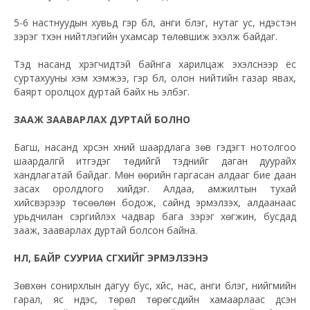
5-6 настнуудын хувьд гэр бүл, анги бүлэг, нутаг ус, үндэстэн
зэрэг түүхэн нийтлэгийн ухамсар төлөвшиж эхэлж байдаг.
Тэд насанд хүрэгчидтэй байнга харилцаж эхэлснээр ёс
суртахууны хэм хэмжээ, гэр бүл, олон нийтийн газар явах,
баярт оролцох дуртай байх нь элбэг.
ЗААЖ ЗААВАРЛАХ ДУРТАЙ БОЛНО
Багш, насанд хүрсэн хүний шаардлага зөв гэдэгт нотолгоо
шаардалгүй итгэдэг төдийгүй тэднийг даган дуурайх
хандлагатай байдаг. Мөн өөрийн гаргасан алдааг бие даан
засах оролдлого хийдэг. Алдаа, амжилтын тухай
хийсвэрээр төсөөлөн бодож, сайнд эрмэлзэх, алдаанаас
урьдчилан сэргийлэх чадвар бага зэрэг хөгжин, бусдад
зааж, зааварлах дуртай болсон байна.
НӨЛӨӨ, БАЙР СУУРИА ӨСГӨХИЙГ ЭРМЭЛЗЭНЭ
Зөвхөн сонирхлын дагуу бус, хүйс, нас, анги бүлэг, нийгмийн
гарал, яс үндэс, төрөл төрөгсдийн хамаарлаас үүдсэн