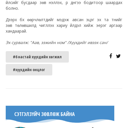
үйлсийг бусдаар зөв үнэлүүлэх, үр дүнгээ бодитоор шаардах
болно.
Дээрх бүх өөрчлөлтүүдийг мэдэж авсан эцэг эх та түүнийг
зөв
төлөвшилд
чиглүүлэх хариу үйлдэл хийж эерэг аргаар
хандаарай.
Эх сурвалж: "Аав, ээжийн ном" /Хүүхдийг ивээх сан/
#6 настай хүүхдийн хөгжил
#хүүхдийн онцлог
СЭТГЭЛЗҮЙЧ ЗӨВЛӨЖ БАЙНА