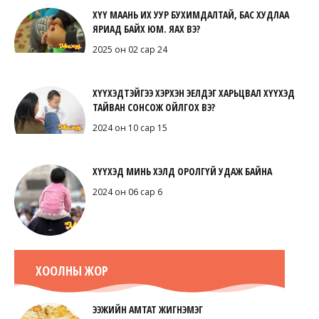
ХҮҮ МААНЬ ИХ УУР БУХИМДАЛТАЙ, БАС ХУДЛАА
ЯРИАД БАЙХ ЮМ. ЯАХ ВЭ?
2025 он 02 сар 24
ХҮҮХЭДТЭЙГЭЭ ХЭРХЭН ЭЕЛДЭГ ХАРЬЦВАЛ ХҮҮХЭД
ТАЙВАН СОНСОЖ ОЙЛГОХ ВЭ?
2024 он 10 сар 15
ХҮҮХЭД МИНЬ ХЭЛД ОРОЛГҮЙ УДАЖ БАЙНА
2024 он 06 сар 6
ХООЛНЫ ЖОР
ЭЭЖИЙН АМТАТ ЖИГНЭМЭГ