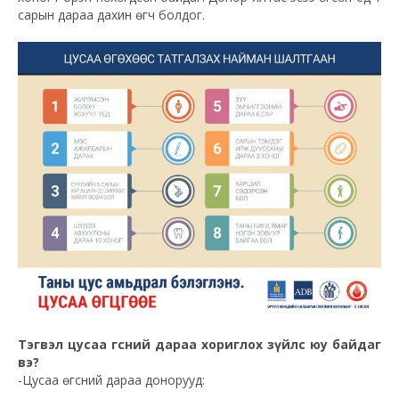
сарын дараа дахин өгч болдог.
Тэгвэл цусаа өгсний дараа хориглох зүйлс юу байдаг
вэ?
-Цусаа өгсний дараа донорууд: