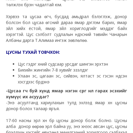
төлжүүлэх бүрэн чадалтай юм.
Хэрвээ та цусаа өгч, бусдад амьдрал бэлэглэж, донор
болсон бол цусаа өгсний дараа ямар дэглэм барих, ямар
зүйл хийх ёстой, ямар зүйл хориглодгийг мэддэг байх
хэрэгтэй. Цус сэлбэлт судлалын үндэсний төвийн Чанарын
Албаны дарга Т.Алимаа ингэж зөвлөлөө.
ЦУСНЫ ТУХАЙ ТОВЧХОН:
Цус гэдэг хүний судсаар урсдаг шингэн эрхтэн
Биеийн жингийн 7-8 хувийг эзэлдэг
Улаан эс, цагаан эс, сийвэн, ялтаст эс гэсэн үндсэн
хэсгүүдээс бүрдэнэ
-Цусаа өгч буй хүнд ямар нэгэн сөрөг нөлөө гарах эсэхийг
хүмүүс их асуудаг?
-Энэ асуултанд хариулахын тулд эхлээд ямар хүн цусны
донор болох талаар яръя.
17-60 насны эрүүл хүн бүр цусны донор болж болно. Цусны
алба донор өөрөө эрүүл байна уу, энэ хүнээс авсан цус, цусны
бүрэлдэхүүн хэсгийг өвчтөнд эмчилгээний зорилгоор сэлбэхэд