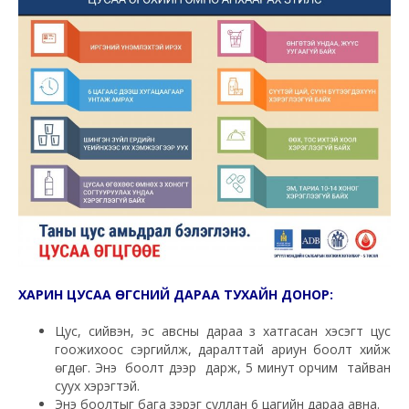
ХАРИН ЦУСАА ӨГСНИЙ ДАРАА ТУХАЙН ДОНОР:
Цус, сийвэн, эс авсны дараа зүү хатгасан хэсэгт цус
гоожихоос сэргийлж, даралттай ариун боолт хийж
өгдөг. Энэ боолт дээр дарж, 5 минут орчим тайван
суух хэрэгтэй.
Энэ боолтыг бага зэрэг суллан 6 цагийн дараа авна.