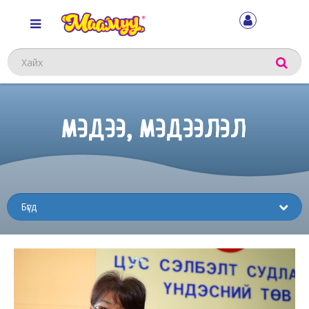
Хайх
МЭДЭЭ, МЭДЭЭЛЭЛ
Sub
menu