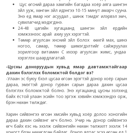
Цус өгсний дараа хамгийн багадаа хоёр аяга шингэн
зүйл ууж, хөнгөн зүйл идэнгээ 10-15 минут амарч сууна.
Энэ үед ямар нэг асуудал , шинж тэмдэг илэрвэл эмч,
сувилагчид мэдэгдэнэ.
24-48 цагийн хугацаанд шингэн зүйл ердийн
хэмжээнээс арай ахиу уух хэрэгтэй.
Төмөр агуулсан хүнсний зүйл болох өөхгүй мах, шинэ
ногоо, самар, төмөр шимэгдэлтийг сайжруулах
зорилгоор витамин С ихээр агуулсан жимс, ундаа
хэрэглэх шаардлагатай.
-Цусны доноруудын хувьд ямар давтамжтайгаар
дахин бэлэглэх боломжтой болдог вэ?
-Улаан эс буюу бүхэл цусаа өгсөн эрэгтэй донор хоёр сарын
дараа, эмэгтэй донор гурван сарын дараа дахин цусаа
бэлэглэх боломжтой болно. Энэ хугацаанд цусны эзлэхүүнд
байх ёстой улаан эсийн тоо эргэж хэвийн хэмжээндээ орж,
бүрэн нөхөн төлждөг.
Харин сийвэнгээ өгсөн хүмүүсийн хувьд хоёр долоо хоногийн
дараа дахин сийвэнг өгч болно. Учир нь донор сийвэнгээ
өгч байх үеэс нь эхэлж сийвэнгийн нөхөн төлжилт эхэлж 14
хоногт бүрэн нөхөгдсөн байдаг. Донор ялтас эсээ өгсөн үед 1