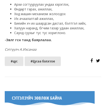
Архи согтууруулах ундаа хэрэглэх,
Өндөрт гарах, ажиллах,
Хүнд машин механизм жолоодох
Их ачаалалтай ажиллах,
Биеийн хүч их шаардсан дасгал, бэлтгэл хийх,
Халуун наранд, бүгчим газар удаан ажиллах,
Саунд суухыг тус тус хориглоно.
-Зөвлөгөө өгсөн танд баярлалаа.
Сэтгүүлч А.Ихсанаа
#цус
#Цусаа бэлэглэе
СЭТГЭЛЗҮЙЧ ЗӨВЛӨЖ БАЙНА