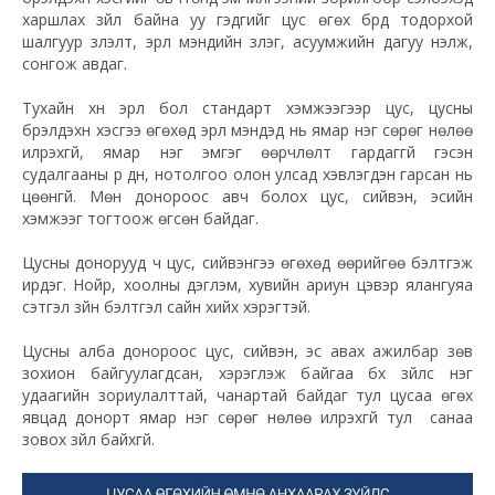
харшлах зүйл байна уу гэдгийг цус өгөх бүрд тодорхой
шалгуур үзүүлэлт, эрүүл мэндийн үзлэг, асуумжийн дагуу үнэлж,
сонгож авдаг.
Тухайн хүн эрүүл бол стандарт хэмжээгээр цус, цусны
бүрэлдэхүүн хэсгээ өгөхөд эрүүл мэндэд нь ямар нэг сөрөг нөлөө
илрэхгүй, ямар нэг эмгэг өөрчлөлт гардаггүй гэсэн
судалгааны үр дүн, нотолгоо олон улсад хэвлэгдэн гарсан нь
цөөнгүй. Мөн донороос авч болох цус, сийвэн, эсийн
хэмжээг тогтоож өгсөн байдаг.
Цусны донорууд ч цус, сийвэнгээ өгөхөд өөрийгөө бэлтгэж
ирдэг. Нойр, хоолны дэглэм, хувийн ариун цэвэр ялангуяа
сэтгэл зүйн бэлтгэл сайн хийх хэрэгтэй.
Цусны алба донороос цус, сийвэн, эс авах ажилбар зөв
зохион байгуулагдсан, хэрэглэж байгаа бүх зүйлс нэг
удаагийн зориулалттай, чанартай байдаг тул цусаа өгөх
явцад донорт ямар нэг сөрөг нөлөө илрэхгүй тул санаа
зовох зүйл байхгүй.