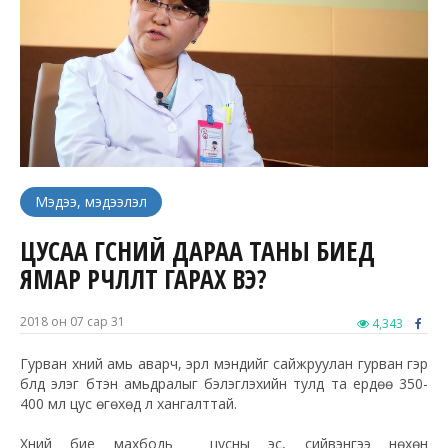
Мэдээ, мэдээлэл
ЦУСАА ӨГСНИЙ ДАРАА ТАНЫ БИЕД
ЯМАР ӨӨРЧЛӨЛТ ГАРАХ ВЭ?
2018 он 07 сар 31
4,343
Гурван хүний амь аварч, эрүүл мэндийг сайжруулан гурван гэр
бүлд элэг бүтэн амьдралыг бэлэглэхийн тулд та ердөө 350-
400 мл цус өгөхөд л хангалттай.
Хүний бие махбодь цусны эс, сийвэнгээ нөхөн