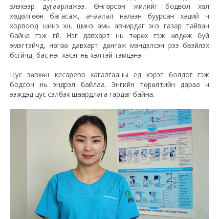
үзүүлэхээр дугаарлажээ. Өнгөрсөн жилийг бодвол хөл
хөдөлгөөн багасаж, ачаалал нэлээн буурсан хэдий ч
хорвоод шинэ хүн, шинэ амь авчирдаг энэ газар тайван
байна гэж үгүй. Нэг давхарт нь төрөх гэж өвдөж буй
эмэгтэйчүүд, нөгөө давхарт дөнгөж мэндэлсэн үрээ бүүвэйлэх
бүсгүйчүүд, бас нэг хэсэг нь үхэлтэй тэмцэнэ.
Цус зөвхөн кесарево хагалгааны үед хэрэг болдог гэж
бодсон нь эндүүрэл байлаа. Энгийн төрөлтийн дараа ч
ээжүүдэд цус сэлбэх шаардлага гардаг байна.