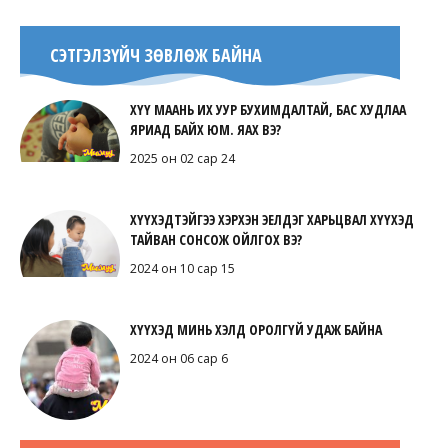
СЭТГЭЛЗҮЙЧ ЗӨВЛӨЖ БАЙНА
ХҮҮ МААНЬ ИХ УУР БУХИМДАЛТАЙ, БАС ХУДЛАА
ЯРИАД БАЙХ ЮМ. ЯАХ ВЭ?
2025 он 02 сар 24
ХҮҮХЭДТЭЙГЭЭ ХЭРХЭН ЭЕЛДЭГ ХАРЬЦВАЛ ХҮҮХЭД
ТАЙВАН СОНСОЖ ОЙЛГОХ ВЭ?
2024 он 10 сар 15
ХҮҮХЭД МИНЬ ХЭЛД ОРОЛГҮЙ УДАЖ БАЙНА
2024 он 06 сар 6