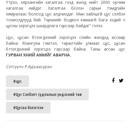
Үтрээ, хярзангийн хагалгаа гээд жилд нийт 2000 орчим
хагалгаа хийдэг. Хагалгаа болон сарын тэмдгийн
хямралаас болоод цус алдчихдаг. Мөн зайлшгүй цус сэлбэх
тохиолдлууд бий. Төрөхийг бодвол хамаагүй бага хэдий ч
цусны хэрэгцээ шаардлага гарсаар байдаг” гэлээ.
Цус, цусан бүтээгдэхүүний хэрэгцээ сүүлийн жилүүдэд өссөөр
байна. Ялангуяа гэмтэл, төрөлтийн улмаас цус, цусан
бүтээгдэхүүний хэрэгцээ гарсаар байна. Таны өгсөн цус
ГУРВАН ХҮНИЙ АМИЙГ АВАРНА.
Сэтгүүлч Р.Адъяасүрэн
#цус
#Цус Сэлбэлт судлалын үндэсний төв
#Цусаа бэлэглэе