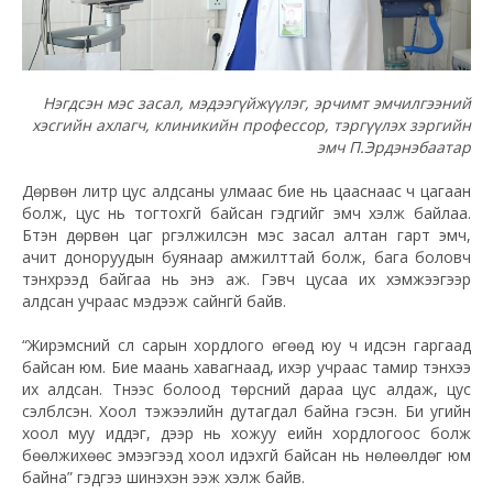
Нэгдсэн мэс засал, мэдээгүйжүүлэг, эрчимт эмчилгээний
хэсгийн ахлагч, клиникийн профессор, тэргүүлэх зэргийн
эмч П.Эрдэнэбаатар
Дөрвөн литр цус алдсаны улмаас бие нь цааснаас ч цагаан
болж, цус нь тогтохгүй байсан гэдгийг эмч хэлж байлаа.
Бүтэн дөрвөн цаг үргэлжилсэн мэс засал алтан гарт эмч,
ачит доноруудын буянаар амжилттай болж, бага боловч
тэнхрээд байгаа нь энэ аж. Гэвч цусаа их хэмжээгээр
алдсан учраас мэдээж сайнгүй байв.
“Жирэмсний сүүл сарын хордлого өгөөд юу ч идсэн гаргаад
байсан юм. Бие маань хавагнаад, ихэр учраас тамир тэнхээ
их алдсан. Түүнээс болоод төрсний дараа цус алдаж, цус
сэлбүүлсэн. Хоол тэжээлийн дутагдал байна гэсэн. Би угийн
хоол муу иддэг, дээр нь хожуу үеийн хордлогоос болж
бөөлжихөөс эмээгээд хоол идэхгүй байсан нь нөлөөлдөг юм
байна” гэдгээ шинэхэн ээж хэлж байв.