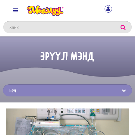
Хайх
ЭРҮҮЛ МЭНД
Sub
menu