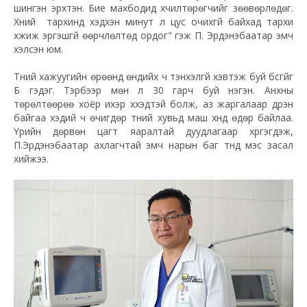
шингэн эрхтэн. Бие махбодид хүчилтөрөгчийг зөөвөрлөдөг.
Хүний тархинд хэдхэн минут л цус очихгүй байхад тархи
үхжиж эргэшгүй өөрчлөлтөд ордог" гэж П. Эрдэнэбаатар эмч
хэлсэн юм.
Түүний хажуугийн өрөөнд өндийх ч тэнхэлгүй хэвтэж буй бүсгүйг
Б гэдэг. Тэрбээр мөн л 30 гарч буй нэгэн. Анхны
төрөлтөөрөө хоёр ихэр хүүхэдтэй болж, аз жаргалаар дүүрэн
байгаа хэдий ч өчигдөр түүний хувьд маш хүнд өдөр байлаа.
Үүрийн дөрвөн цагт яаралтай дуудлагаар хүргэгдэж,
П.Эрдэнэбаатар ахлагчтай эмч нарын баг түүнд мэс засал
хийжээ.