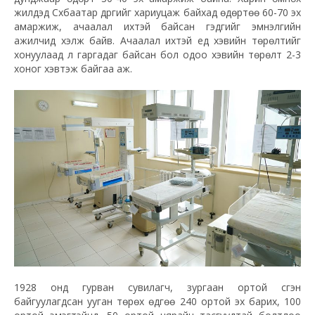
жилүүдэд Сүхбаатар дүүргийг хариуцаж байхад өдөртөө 60-70 эх
амаржиж, ачаалал ихтэй байсан гэдгийг эмнэлгийн
ажилчид хэлж байв. Ачаалал ихтэй үед хэвийн төрөлтийг
хонуулаад л гаргадаг байсан бол одоо хэвийн төрөлт 2-3
хоног хэвтэж байгаа аж.
1928 онд гурван сувилагч, зургаан ортой үүсгэн
байгуулагдсан ууган төрөх өдгөө 240 ортой эх барих, 100