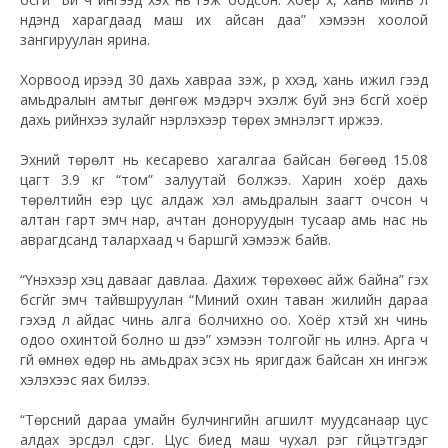
нүдэнд харагдаад маш их айсан даа” хэмээн хоолой
зангируулан ярина.
Хорвоод ирээд 30 дахь хавраа үзэж, үр хүүхэд, хань ижил гээд
амьдралын амтыг дөнгөж мэдэрч эхэлж буй энэ бүсгүй хоёр
дахь үрийнхээ зулайг үнэрлэхээр төрөх эмнэлэгт иржээ.
Эхний төрөлт нь кесарево хагалгаа байсан бөгөөд 15.08
цагт 3.9 кг “том” залуутай болжээ. Харин хоёр дахь
төрөлтийн үеэр цус алдаж үхэл амьдралын заагт очсон ч
алтан гарт эмч нар, ачтан доноруудын тусаар амь нас нь
аврагдсанд талархаад ч баршгүй хэмээж байв.
“Үнэхээр хэцүү давааг давлаа. Дахиж төрөхөөс айж байна” гэх
бүсгүйг эмч тайвшруулан “Миний охин таван жилийн дараа
гэхэд л айдас чинь алга болчихно оо. Хоёр хүүтэй хүн чинь
одоо охинтой болно шүү дээ” хэмээн толгойг нь илнэ. Арга ч
үгүй өмнөх өдөр нь амьдрах эсэх нь яригдаж байсан хүн ингэж
хэлэхээс яах билээ.
“Төрсний дараа умайн булчингийн агшилт муудсанаар цус
алдах эрсдэл үүсдэг. Цус биед маш чухал үүрэг гүйцэтгэдэг