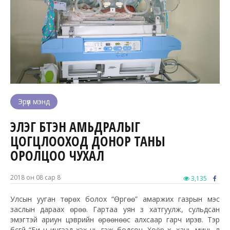
Эрүүл мэнд
ЭЛЭГ БҮТЭН АМЬДРАЛЫГ
ЦОГЦЛООХОД ДОНОР ТАНЫ
ОРОЛЦОО ЧУХАЛ
2018 он 08 сар 8
3,135
Улсын ууган төрөх болох “Өргөө” амаржих газрын мэс
заслын дараах өрөө. Гартаа уян зүү хатгуулж, сульдсан
эмэгтэй ариун цэврийн өрөөнөөс алхсаар гарч ирэв. Тэр
бүсгүй “Би ч ингээд үхэх нь гэж бодсон. Хоёр хүү, хань минь л