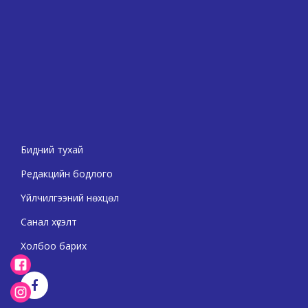
Бидний тухай
Редакцийн бодлого
Үйлчилгээний нөхцөл
Санал хүсэлт
Холбоо барих