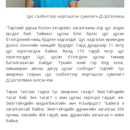
Цус сэлбэлтээр мэргэшсэн сувилагч Д.Цогзолмаа
“Төрсний дараа болон кесарево хагалгааны үеэр цус алдах
эрсдэл бий. Тиймээс цусны бүлэг бүрээс цус цусан
бүтээгдэхүүний нөөц бүрдүүлэн хадгалдаг. Цус хадгалах өрөөндөө
долоо хоногийн нөөцийг бүрдүүлдэг. Сард дунджаар 11 литр
цус хэрэглэгдэж байна. Жилд 110 гаруй литр цус
хэрэглэгддэг. Цус, цусан бүтээгдэхүүн цусны төвөөр
баталгаажсан байдаг. Тухайн хүний гэр бүлд хэлж,
зөвшөөрөл авсны дагуу цусыг сэлбэдэг” гэдгийг тус
амаржих газрын цус сэлбэлтээр мэргэшсэн сувилагч
Д.Цогзолмаа хэлсэн юм.
Төрөх тасгаас гадна тус амаржих газарт Эмэгтэйчүүдийн
тасаг бий. Энэ тасагт ч мөн цусны хэрэгцээ гардаг аж.
Эмэгтэйчүүдийн мэдээгүйжүүлгийн эмч Н.Баярцогт “Байнга л
хагалгаатай байна. Эмэгтэйчүүдийн дурангийн хагалгаа 500
орчим, хэвлийн 400 гаруй, мөн дурангийн хагалгаа ч хийж
байна.