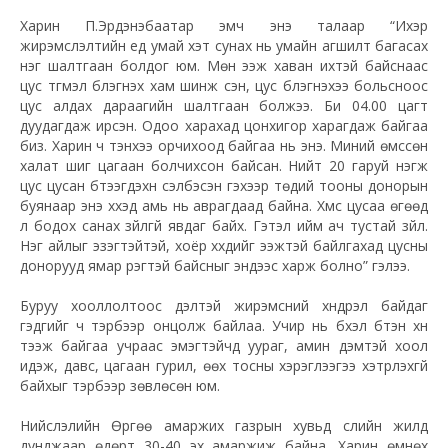
Харин П.Эрдэнэбаатар эмч энэ талаар “Ихэр
жирэмслэлтийн үед умай хэт сунах нь умайн агшилт багасах
нэг шалтгаан болдог юм. Мөн ээж хаван ихтэй байснаас
цус түгмэл бүлэгнэх хам шинж үүсэн, цус бүлэгнэхээ больсноос
цус алдах дараагийн шалтгаан болжээ. Би 04.00 цагт
дуудагдаж ирсэн. Одоо харахад цонхигор харагдаж байгаа
биз. Харин ч тэнхээ орчихоод байгаа нь энэ. Миний өмссөн
халат шиг цагаан болчихсон байсан. Нийт 20 гаруй нэгж
цус цусан бүтээгдэхүүн сэлбэсэн гэхээр төдий тооны донорын
буянаар энэ хүүхэд амь нь аврагдаад байна. Хүмүүс цусаа өгөөд
л бодох санах зүйлгүй явдаг байх. Гэтэл ийм ач тустай зүйл.
Нэг айлыг эзэгтэйтэй, хоёр хүүхдийг ээжтэй байлгахад цусны
донорууд ямар үүрэгтэй байсныг эндээс харж болно” гэлээ.
Буруу хооллолтоос үүдэлтэй жирэмсний хүндрэл байдаг
гэдгийг ч тэрбээр онцолж байлаа. Учир нь бүхэл бүтэн хүн
тээж байгаа учраас эмэгтэйчүүд уураг, амин дэмтэй хоол
идэж, давс, цагаан гурил, өөх тосны хэрэглээгээ хэтрүүлэхгүй
байхыг тэрбээр зөвлөсөн юм.
Нийслэлийн Өргөө амаржих газрын хувьд сүүлийн жилд
дунджаар өдөрт 30-40 эх амаржиж байна. Харин өмнөх