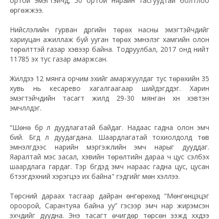
ортой эмэгтэйчүүд, 50 ортой нярайн тасгуудтай болтлоо
өргөжжээ.
Нийслэлийн гурван дүүргийн төрөх насны эмэгтэйчүүдийг
хариуцан ажиллаж буй ууган төрөх эмнэлэг хамгийн олон
төрөлттэй газар хэвээр байна. Тодруулбал, 2017 онд нийт
11785 эх тус газар амаржсан.
Жилдээ 12 мянга орчим эхийг амаржуулдаг тус төрөхийн 35
хувь нь кесарево хагалгаагаар шийдэгддэг. Харин
эмэгтэйчүүдийн тасагт жилд 29-30 мянган хүн хэвтэн
эмчлүүлдэг.
“Шөнө бүр л дуудлагатай байдаг. Надаас гадна олон эмч
бий. Бүгд л дуудагдана. Шаардлагатай тохиолдолд төв
эмнэлгүүдээс нарийн мэргэжлийн эмч нарыг дууддаг.
Яаралтай мэс засал, хэвийн төрөлтийн дараа ч цус сэлбэх
шаардлага гардаг. Тэр бүгдэд эмч нараас гадна цус, цусан
бүтээгдэхүүний хэрэгцээ их байна" гэдгийг мөн хэллээ.
Төрсний дараах тасгаар дайран өнгөрөхөд “Мөнгөнцэцэг
ороорой, Сарантуяа байна уу” гэсээр эмч нар жирэмсэн
эхчүүдийг дуудна. Энэ тасагт өчигдөр төрсөн ээжүүд хүүхдээ