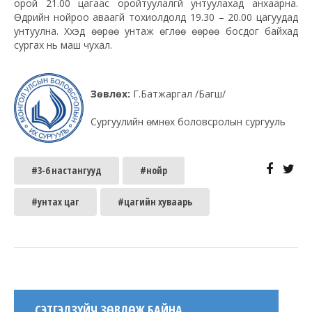
орой 21.00 цагаас оройтуулалгүй унтуулахад анхаарна.
Өдрийн нойроо аваагүй тохиолдолд 19.30 – 20.00 цагуудад
унтуулна. Хүүхэд өөрөө унтаж өглөө өөрөө босдог байхад
сургах нь маш чухал.
Зөвлөх:
Г.Батжаргал /Багш/
Сургуулийн өмнөх боловсролын сургууль
#3-6 настангууд
#нойр
#унтах цаг
#цагийн хуваарь
СЭТГЭЛЗҮЙЧ ЗӨВЛӨЖ БАЙНА