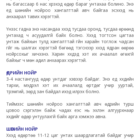
нь багассаар 6 нас хүрэхэд өдөр бараг унтахаа болино. Энэ
үед шөнийн нойроо хангалттай авч байгаа эсэхэд нь
анхаарал тавих хэрэгтэй.
Үүнээс гадна энэ насандаа хүүхэд тусдаа оронд, тусдаа өрөөнд
унтахад ч асуудалгүй байх болно. Хүүхэд тогтсон цагтаа
унтаж байхын тулд хангалттай гүйн харайн тоглож чадсан
үгүйг нь шалгах хэрэгтэй бөгөөд тэгснээр хүүхэд ядран өөрөө
нойрсохыг хичээнэ. Харин хүүхдэд хэт их ачаалал өгөхгүй
байхыг ч мөн адил анхаарах хэрэгтэй.
ӨДРИЙН НОЙР
3-4 настангууд өдөр унтдаг хэвээр байдаг. Энэ үед хүүхдийн
тархи, мэдрэл хэт их ачаалалд өртдөг учир ууртай,
түрэмгий, зөрүүд зан байдал ихэд илрэх болно.
Тиймээс шөнийн нойроо хангалттай авч өдрийн турш
цовоо сэргэлэн байж чадах үеэс нь эхлэн алгуурхнаар
хүүхдийг өдөр унтуулахгүй байх арга хэмжээ авна.
ШӨНИЙН НОЙР
Хүүхэд өдөртөө 11-12 цаг унтах шаардлагатай байдаг учир