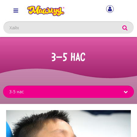
Хайх
3-5 НАС
Sub
menu