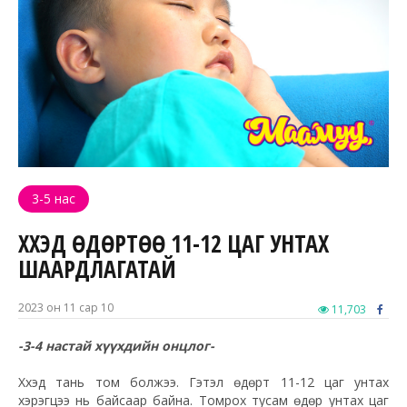
3-5 нас
ХҮҮХЭД ӨДӨРТӨӨ 11-12 ЦАГ УНТАХ
ШААРДЛАГАТАЙ
2023 он 11 сар 10
11,703
-3-4 настай хүүхдийн онцлог-
Хүүхэд тань том болжээ. Гэтэл өдөрт 11-12 цаг унтах
хэрэгцээ нь байсаар байна. Томрох тусам өдөр унтах цаг