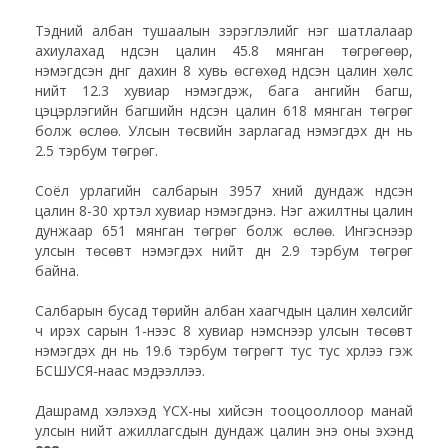
Тэдний албан тушаалын зэрэглэлийг нэг шатлалаар
ахиулахад үндсэн цалин 45.8 мянган төгрөгөөр,
нэмэгдсэн дүнг дахин 8 хувь өсгөхөд үндсэн цалин хөлс
нийт 12.3 хувиар нэмэгдэж, бага ангийн багш,
цэцэрлэгийн багшийн үндсэн цалин 618 мянган төгрөг
болж өслөө. Улсын төсвийн зарлагад нэмэгдэх дүн нь
2.5 тэрбум төгрөг.
Соёл урлагийн салбарын 3957 хүний дундаж үндсэн
цалин 8-30 хүртэл хувиар нэмэгдэнэ. Нэг ажилтны цалин
дунжаар 651 мянган төгрөг болж өслөө. Ингэснээр
улсын төсөвт нэмэгдэх нийт дүн 2.9 тэрбум төгрөг
байна.
Салбарын бусад төрийн албан хаагчдын цалин хөлсийг
ч ирэх сарын 1-нээс 8 хувиар нэмснээр улсын төсөвт
нэмэгдэх дүн нь 19.6 тэрбум төгрөгт тус тус хүрлээ гэж
БСШУСЯ-наас мэдээллээ.
Дашрамд хэлэхэд ҮСХ-ны хийсэн тооцооллоор манай
улсын нийт ажиллагсдын дундаж цалин энэ оны эхэнд