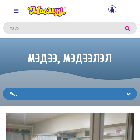
Хайх
МЭДЭЭ, МЭДЭЭЛЭЛ
Sub
menu