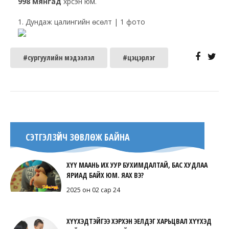
998 мянгад
хүрсэн юм.
1. Дундаж цалингийн өсөлт | 1 фото
#сургуулийн мэдээлэл
#цэцэрлэг
СЭТГЭЛЗҮЙЧ ЗӨВЛӨЖ БАЙНА
ХҮҮ МААНЬ ИХ УУР БУХИМДАЛТАЙ, БАС ХУДЛАА
ЯРИАД БАЙХ ЮМ. ЯАХ ВЭ?
2025 он 02 сар 24
ХҮҮХЭДТЭЙГЭЭ ХЭРХЭН ЭЕЛДЭГ ХАРЬЦВАЛ ХҮҮХЭД