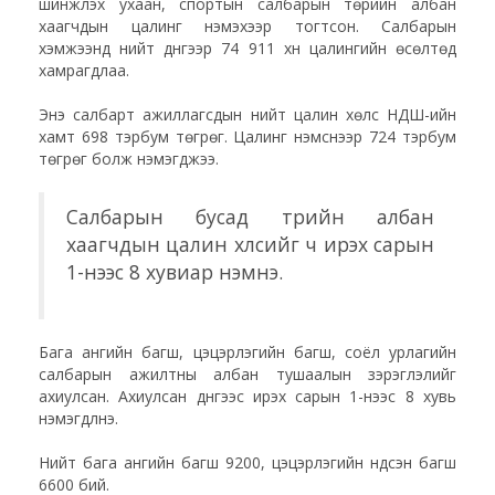
шинжлэх ухаан, спортын салбарын төрийн албан
хаагчдын цалинг нэмэхээр тогтсон. Салбарын
хэмжээнд нийт дүнгээр 74 911 хүн цалингийн өсөлтөд
хамрагдлаа.
Энэ салбарт ажиллагсдын нийт цалин хөлс НДШ-ийн
хамт 698 тэрбум төгрөг. Цалинг нэмснээр 724 тэрбум
төгрөг болж нэмэгджээ.
Салбарын бусад төрийн албан
хаагчдын цалин хөлсийг ч ирэх сарын
1-нээс 8 хувиар нэмнэ.
Бага ангийн багш, цэцэрлэгийн багш, соёл урлагийн
салбарын ажилтны албан тушаалын зэрэглэлийг
ахиулсан. Ахиулсан дүнгээс ирэх сарын 1-нээс 8 хувь
нэмэгдүүлнэ.
Нийт бага ангийн багш 9200, цэцэрлэгийн үндсэн багш
6600 бий.