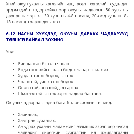
Хүний оюун ухааны хөгжлийн явц, өсөлт хөгжлийг судалдаг
эрдэмтдийн тодорхойлсноор оюуны чадварын 50 хувь нь
дөрвөн нас хүртэл, 30 хувь нь 4-8 насанд, 20-оод хувь нь 8-
18 насанд төлөвшдөг ажээ.
6-12 НАСНЫ ХҮҮХДЭД ОЮУНЫ ДАРААХ ЧАДВАРУУД
ТӨЛӨВШСӨН БАЙВАЛ ЗОХИНО
Үүнд:
Бие даасан бүтээлч чанар
Бодитоос хийсвэрлэн бодох чанарт шилжих
Хурдан түргэн бодох, сэтгэх
Чөлөөтэй, уян хатан бодох
Оновчтой, зөв шийдэл гаргах
Шүүмжлэлтэй сэтгэх зэрэг чадвар багтана.
Оюуны чадвараас гадна бага боловсролын түвшинд:
Харилцах,
Хамтран суралцах,
Амьдрах ухааны чадамжийг эзэмших зэрэг өөр бусад
чадварыг өнөөгийн сургалтын үйл ажиллагааны