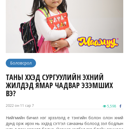
Боловсрол
ТАНЫ ХҮҮХЭД СУРГУУЛИЙН ЭХНИЙ
ЖИЛҮҮДЭД ЯМАР ЧАДВАР ЭЗЭМШИХ
ВЭ?
2022 он 11 сар 7
5,598
Нийгмийн бичил нэг хүрээлэлд үе тэнгийн болон олон хүний
дунд орж ирэх нь хүүхдэд сэтгэл санааны болоод үзэл бодлын