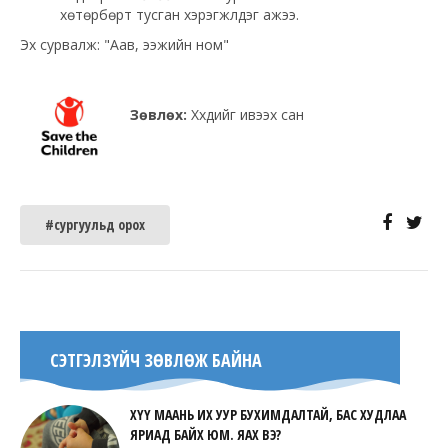
хөтөрбөрт тусган хэрэгжүүлдэг ажээ.
Эх сурвалж: "Аав, ээжийн ном"
Зөвлөх:
Хүүхдийг ивээх сан
#сургуульд орох
СЭТГЭЛЗҮЙЧ ЗӨВЛӨЖ БАЙНА
ХҮҮ МААНЬ ИХ УУР БУХИМДАЛТАЙ, БАС ХУДЛАА
ЯРИАД БАЙХ ЮМ. ЯАХ ВЭ?