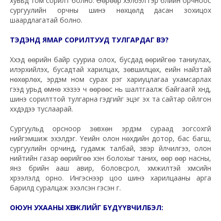
хувьд том сорилт болно. Өөрөөр хэлбэл гэр бүлийн орчноос
сургуулийн орчны шинэ нөхцөлд дасан зохицох
шаардлагатай болно.
ТЭДЭНД ЯМАР СОРИЛТУУД ТУЛГАРДАГ ВЭ?
Хүүхэд өөрийн байр сууриа олох, бусдад өөрийгөө таниулах,
илэрхийлэх, бусадтай харилцах, зөвшилцөх, үеийн найзтай
нөхөрлөх, эрдэм ном сурах үүрэг хариуцлагаа ухамсарлах
гээд урьд өмнө хэзээ ч өөрөөс нь шалтгаалж байгаагүй хүнд,
шинэ сорилттой тулгарна гэдгийг эцэг эх та сайтар ойлгон
хүүхдэдээ туслаарай.
Сургуульд орсноор зөвхөн эрдэм сураад зогсохгүй
нийгэмшиж эхэлдэг. Үеийн олон нөхдийн дотор, бас багш,
сургуулийн орчинд, гудамж талбай, үзвэр үйлчилгээ, олон
нийтийн газар өөрийгөө хэн болохыг таних, өөр өөр насны,
янз бүрийн ааш авир, боловсрол, хүмүүжилтэй хүмүүсийн
хүрээлэлд орно. Ингэснээр цоо шинэ харилцааны арга
барилд суралцаж эхэлсэн гэсэн үг.
ОЮУН УХААНЫ ХӨГЖЛИЙГ БҮДҮҮВЧИЛБЭЛ: