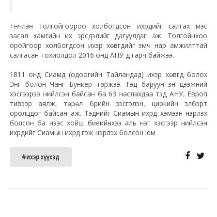
Түүнчлэн толгойгоороо холбогдсон ихрүүдийг салгах мэс
засал хамгийн их эрсдэлийг дагуулдаг аж. Толгойнхоо
оройгоор холбогдсон ихэр хөвгүүдийг эмч нар амжилттай
салгасан тохиолдол 2016 онд АНУ-д гарч байжээ.
1811 онд Сиамд (одоогийн Тайландад) ихэр хөвгүүд болох
Энг болон Чанг Бункер төржээ. Тэд баруун зүүн цээжний
хэсгээрээ нийлсэн байсан ба 63 наслахдаа тэд АНУ, Европ
тивээр аялж, төрөл бүрийн үзэсгэлэн, циркийн үзүүлбэрт
оролцдог байсан аж. Тэднийг Сиамын ихрүүд хэмээн нэрлэх
болсон ба үүнээс хойш биеийнхээ аль нэг хэсгээр нийлсэн
ихрүүдийг Сиамын ихрүүд гэж нэрлэх болсон юм
#ихэр хүүхэд