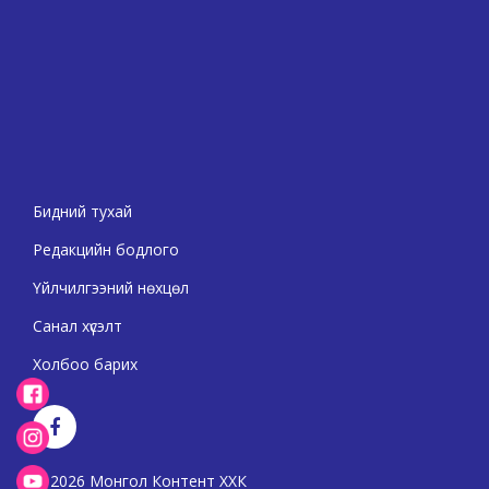
Бидний тухай
Редакцийн бодлого
Үйлчилгээний нөхцөл
Санал хүсэлт
Холбоо барих
2026 Монгол Контент ХХК