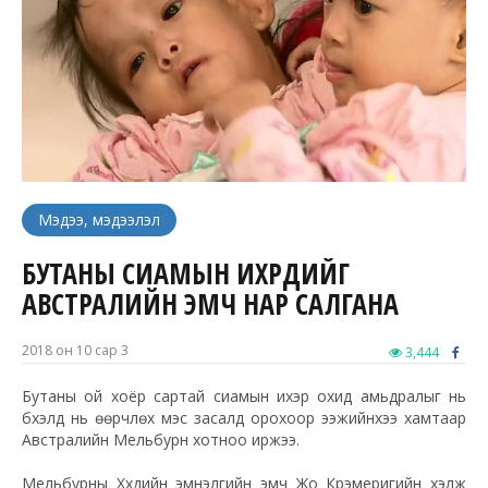
Мэдээ, мэдээлэл
БУТАНЫ СИАМЫН ИХРҮҮДИЙГ
АВСТРАЛИЙН ЭМЧ НАР САЛГАНА
2018 он 10 сар 3
3,444
Бутаны ой хоёр сартай сиамын ихэр охид амьдралыг нь
бүхэлд нь өөрчлөх мэс засалд орохоор ээжийнхээ хамтаар
Австралийн Мельбурн хотноо иржээ.
Мельбурны Хүүхдийн эмнэлгийн эмч Жо Крэмеригийн хэлж