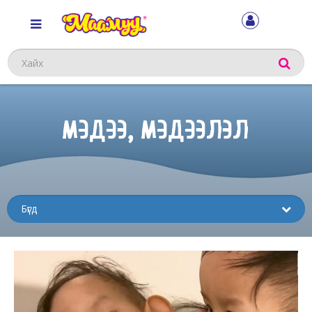
Хайх
МЭДЭЭ, МЭДЭЭЛЭЛ
Sub
menu