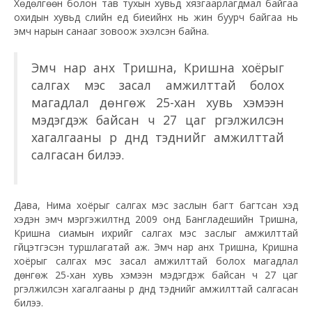
Хөдөлгөөн болон тав тухын хувьд хязгаарлагдмал байгаа
охидын хувьд сүүлийн үед биеийнх нь жин буурч байгаа нь
эмч нарын санааг зовоож эхэлсэн байна.
Эмч нар анх Тришна, Кришна хоёрыг
салгах мэс засал амжилттай болох
магадлал дөнгөж 25-хан хувь хэмээн
мэдэгдэж байсан ч 27 цаг үргэлжилсэн
хагалгааны үр дүнд тэднийг амжилттай
салгасан билээ.
Дава, Нима хоёрыг салгах мэс заслын багт багтсан хэд
хэдэн эмч мэргэжилтнүүд 2009 онд Бангладешийн Тришна,
Кришна сиамын ихрийг салгах мэс заслыг амжилттай
гүйцэтгэсэн туршлагатай аж. Эмч нар анх Тришна, Кришна
хоёрыг салгах мэс засал амжилттай болох магадлал
дөнгөж 25-хан хувь хэмээн мэдэгдэж байсан ч 27 цаг
үргэлжилсэн хагалгааны үр дүнд тэднийг амжилттай салгасан
билээ.