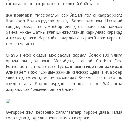
хагалгаа олон цаг үргэлжлэх төлөвтэй байгаа гэнэ.
Жо Крэмери
, “Мэс заслын үеэр бидний гол анхаарах хэсгүүд
бол хоол боловсруулах эрхтнүүд болон элэг юм. Цээжний
хөндийд ямар нэг ажилбар хийгдэхгүй байх гэж найдаж
байна. Анхан шатны үзлэг шинжилгээний хариунаас харахад
ч цээжинд ажилбар хийх шаардлага гарахгүй гэж гарсан.”
хэмээн ярьжээ.
Сиамын ихэр охидын мэс заслын зардал болох 180 мянга
орчим ам. долларыг Мельбурнд төвтэй Children First
Foundation сан босгожээ. Тус
сангийн гүйцэтгэх захирал
Элизабет Лож,
“Охидын ээжийн хэлснээр Дава, Нима хоёр
сүүлийн үед хоорондоо их зөрчилдөх болсон гэсэн. Ээж нь
охидоо аль болох хурдан салгахыг хүсэж байгаагаа
илэрхийлсэн.” хэмээн ярьсан байна.
Өнгөрсөн жил кесарево хагалгаагаар төрсөн Дава, Нима
хоёр Бутанд төрсөн анхны сиамын ихэр аж.