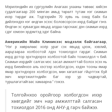
Мэрилэндийн их сургуулийн Анагаах ухааны төвөөс хийсэн
судалгаагаар 200 мянган амьд төрөлт тутам нэг сиамын
ихэр төрдөг аж. Тэдгээрийн 70 хувь нь охид байх ба
дийлэнхдээ нэг өндгөн эсээс боловсорсон ихрүүд байдаг гэнэ.
Өндгөн эс хуваагдах явцад алдаа гарснаас үүдэн сиамын ихрүүд
үүсдэг хэмээн эрдэмтэд үздэг байна.
Америкийн Майо Клиникээс мэдээлж байгаагаар
,
“Нэг үр хөврөлөөс хоёр ураг үүсэх явцад цээж, хэвлий,
аарцгаараа холбоотой үлдэх тохиолдол гардаг. Сиамын
ихрүүд дотор эрхтнүүдээрээ холбоотой байх тохиолдол ч бий.
Сиамын ихрүүдийг салгах мэс засал амжилттай болох эсэх нь
ихрүүд биеийнхээ аль хэсгээр холбогдсон, хэдэн тооны ямар
ямар эрхтнүүдээрээ холбогдсон, мөн хагалгааг гүйцэтгэж буй
эмч мэргэжилтнүүдийн баг хэр ур чадвартай,
туршлагатайгаас хамаарна.” гэжээ.
Толгойнхоо оройгоор холбогдсон ихэр
хөвгүүдийг эмч нар амжилттай салгасан
тохиолдол 2016 онд АНУ-д гарч байжээ.