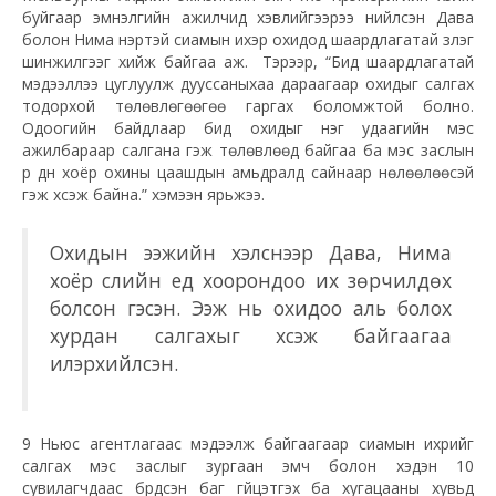
буйгаар эмнэлгийн ажилчид хэвлийгээрээ нийлсэн Дава
болон Нима нэртэй сиамын ихэр охидод шаардлагатай үзлэг
шинжилгээг хийж байгаа аж. Тэрээр, “Бид шаардлагатай
мэдээллээ цуглуулж дууссаныхаа дараагаар охидыг салгах
тодорхой төлөвлөгөөгөө гаргах боломжтой болно.
Одоогийн байдлаар бид охидыг нэг удаагийн мэс
ажилбараар салгана гэж төлөвлөөд байгаа ба мэс заслын
үр дүн хоёр охины цаашдын амьдралд сайнаар нөлөөлөөсэй
гэж хүсэж байна.” хэмээн ярьжээ.
Охидын ээжийн хэлснээр Дава, Нима
хоёр сүүлийн үед хоорондоо их зөрчилдөх
болсон гэсэн. Ээж нь охидоо аль болох
хурдан салгахыг хүсэж байгаагаа
илэрхийлсэн.
9 Ньюс агентлагаас мэдээлж байгаагаар сиамын ихрийг
салгах мэс заслыг зургаан эмч болон хэдэн 10
сувилагчдаас бүрдсэн баг гүйцэтгэх ба хугацааны хувьд