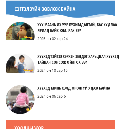
СЭТГЭЛЗҮЙЧ ЗӨВЛӨЖ БАЙНА
ХҮҮ МААНЬ ИХ УУР БУХИМДАЛТАЙ, БАС ХУДЛАА
ЯРИАД БАЙХ ЮМ. ЯАХ ВЭ?
2025 он 02 сар 24
ХҮҮХЭДТЭЙГЭЭ ХЭРХЭН ЭЕЛДЭГ ХАРЬЦВАЛ ХҮҮХЭД
ТАЙВАН СОНСОЖ ОЙЛГОХ ВЭ?
2024 он 10 сар 15
ХҮҮХЭД МИНЬ ХЭЛД ОРОЛГҮЙ УДАЖ БАЙНА
2024 он 06 сар 6
ХООЛНЫ ЖОР