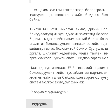
Энэхүү цахим систем нэвтэрснээр боловсролы
тулгуурлан дүн шинжилгээ хийх, бодлого бо
байна.
Түүнчлэн БСШУСЯ, нийслэл, аймаг, дүүргийн 
байгууллагуудын хувьд улсын хэмжээнд боловс
баримт, мэдээллийн цахим сантай болох бөгө
аналитик боловсруулалт, шинжилгээ хийх, тэдгэ
шийдвэр гаргах боломжтой болно. Сургууль, цэц
дүүргэлт, шилжилт хөдөлгөөн, мэдээ тайлан, н
арга хэмжээг шуурхай авах, шийдвэр гаргах б
Цаашид тус яамнаас ESIS системийг цахим с
боловсруулалт хийх, тусгайлан загварчилса
хэрэглэгчийн төлөв байдал, хүсэл зорилгод тул
систем болгох ажлуудыг хийх аж.
Сэтгүүлч Р.Адъяасүрэн
#сургууль