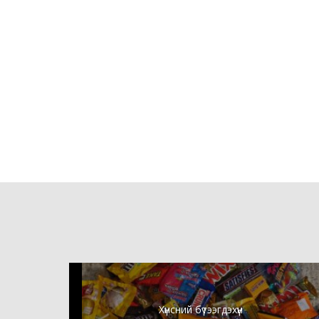
Хүнсний бүтээгдэхүүн