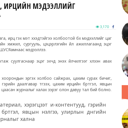
АГА, ИРЦИЙН МЭДЭЭЛЛИЙГ
А
3,170
ага, ирц гэх мэт хүүхэдтэйгээ холбоотой бүх мэдээллийг цаг
ийн хүмүүжил, сургууль, цэцэрлэгийн үйл ажиллагаанд эцэг
БСШУСЯамнаас мэдээллээ.
ж суулгаснаар эцэг эхчүүд энэхүү үйлчилгээг хүлээн авах
 хоорондын эргэх холбоо сайжрах, цахим сурах бичиг,
 гэрийн даалгавар түгээх, цахим ирцийн бүртгэл, явцын
ор цаасан журналыг халах зэрэг олон давуу тал бий болно.
атериал, хэрэгцээт и-контентууд, гэрийн
бүртгэл, явцын үнэлгээ, улирлын дүнгийн
урналыг хална