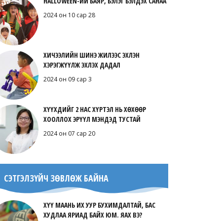
HALLOWEEN-ИЙ БАЯР, БЭЛЭГ БЭЛДЭХ САНАА
2024 он 10 сар 28
ХИЧЭЭЛИЙН ШИНЭ ЖИЛЭЭС ЭХЛЭН
ХЭРЭГЖҮҮЛЖ ЭХЛЭХ ДАДАЛ
2024 он 09 сар 3
ХҮҮХДИЙГ 2 НАС ХҮРТЭЛ НЬ ХӨХӨӨР
ХООЛЛОХ ЭРҮҮЛ МЭНДЭД ТУСТАЙ
2024 он 07 сар 20
СЭТГЭЛЗҮЙЧ ЗӨВЛӨЖ БАЙНА
ХҮҮ МААНЬ ИХ УУР БУХИМДАЛТАЙ, БАС
ХУДЛАА ЯРИАД БАЙХ ЮМ. ЯАХ ВЭ?