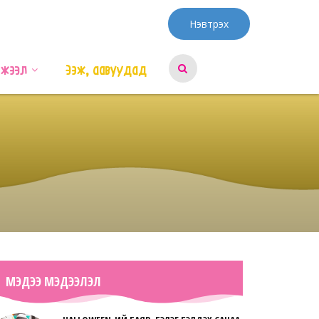
Нэвтрэх
эжээл
Ээж, аавуудад
МЭДЭЭ МЭДЭЭЛЭЛ