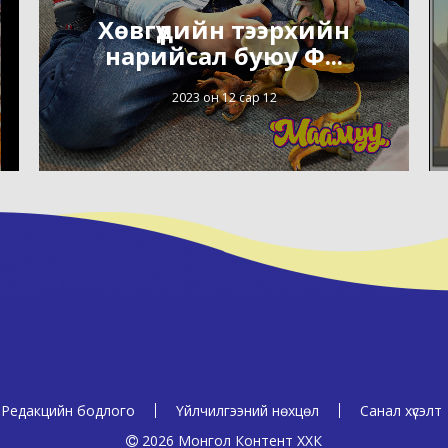
Хөвгүүдийн тээрхийн
нарийсал буюу Ф...
2023 он 12 сар 12
Редакцийн бодлого
Үйлчилгээний нөхцөл
Санал хүсэлт
2026 Монгол Контент ХХК