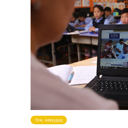
Ээж, аавуудад