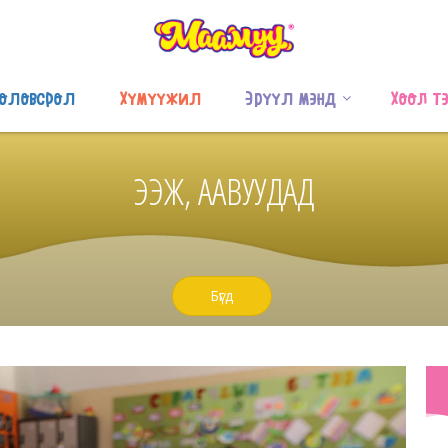
оловсрол
Хүмүүжил
Эрүүл мэнд
Хоол т
ЭЭЖ, ААВУУДАД
Бүгд