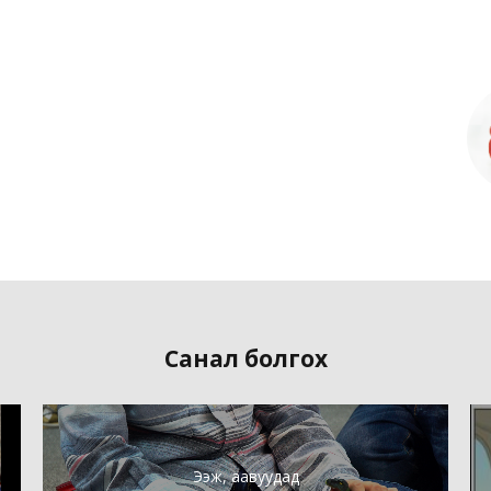
Санал болгох
Ээж, аавуудад