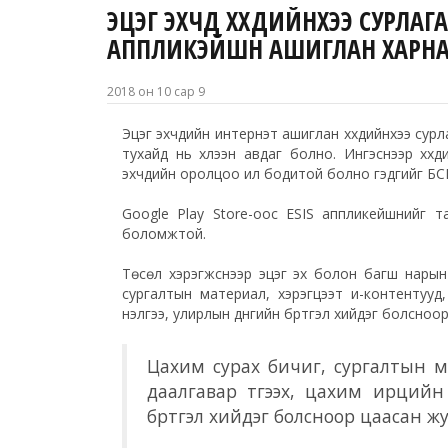
ЭЦЭГ ЭХЧҮҮД ХҮҮХДИЙНХЭЭ СУРЛ
АППЛИКЭЙШН АШИГЛАН ХАРН
2018 он 10 сар 9
Эцэг эхчүүдийн интернэт ашиглан хүүхдийнхээ сурл
тухайд нь хүлээн авдаг болно. Ингэснээр хүүхд
эхчүүдийн оролцоо илүү бодитой болно гэдгийг 
Google Play Store-оос ESIS аппликейшнийг тата
боломжтой.
Төсөл хэрэгжснээр эцэг эх болон багш нарын
сургалтын материал, хэрэгцээт и-контентууд,
үнэлгээ, улирлын дүнгийн бүртгэл хийдэг болсно
Цахим сурах бичиг, сургалтын м
даалгавар түгээх, цахим ирцийн 
бүртгэл хийдэг болсноор цаасан ж