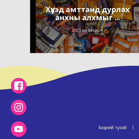
Хүүхэд амттанд дурлах
анхны алхмыг ...
2023 он 04 сар 4
Бидний тухай