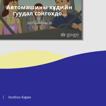
Автомашины хүүхдийн
суудал сонгохдо...
2021 он 06 сар 28
Холбоо барих