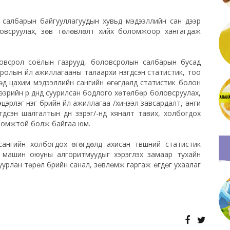
н салбарын байгууллагуудын хувьд мэдээллийн сан дээр
ловсруулах, зөв төлөвлөлт хийх боломжоор хангагдаж
Боловсрол соёлын газрууд, боловсролын салбарын бусад
ролын үйл ажиллагааны талаархи нэгдсэн статистик, тоо
өд цахим мэдээллийн сангийн өгөгдөлд статистик болон
эрийн үр дүнд суурилсан бодлого хөтөлбөр боловсруулах,
эрлэг нэг бүрийн үйл ажиллагаа /хичээл завсардалт, анги
эгдсэн шалгалтын дүн зэрэг/-нд хяналт тавих, холбогдох
оломжтой болж байгаа юм.
ангийн холбогдох өгөгдөлд ахисан түвшний статистик
н машин оюуны алгоритмуудыг хэрэглэх замаар тухайн
гуурлан төрөл бүрийн санал, зөвлөмж гаргаж өгдөг ухаалаг