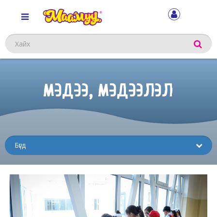
Хайх
МЭДЭЭ, МЭДЭЭЛЭЛ
Sub
menu