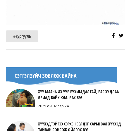
#сургууль
СЭТГЭЛЗҮЙЧ ЗӨВЛӨЖ БАЙНА
ХҮҮ МААНЬ ИХ УУР БУХИМДАЛТАЙ, БАС ХУДЛАА
ЯРИАД БАЙХ ЮМ. ЯАХ ВЭ?
2025 он 02 сар 24
ХҮҮХЭДТЭЙГЭЭ ХЭРХЭН ЭЕЛДЭГ ХАРЬЦВАЛ ХҮҮХЭД
ТАЙВАН СОНСОЖ ОЙЛГОХ ВЭ?