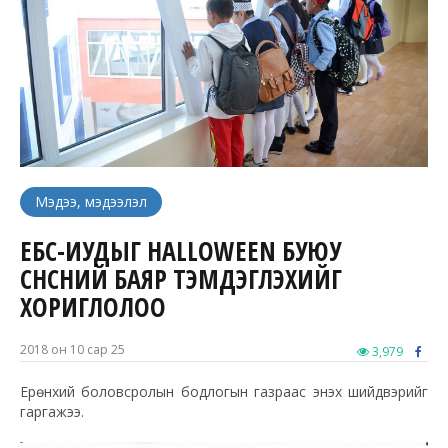
Мэдээ, мэдээлэл
ЕБС-ИУДЫГ HALLOWEEN БУЮУ
СҮНСНИЙ БАЯР ТЭМДЭГЛЭХИЙГ
ХОРИГЛОЛОО
2018 он 10 сар 25
3,979
Ерөнхий боловсролын бодлогын газраас энэхүү шийдвэрийг
гаргажээ.