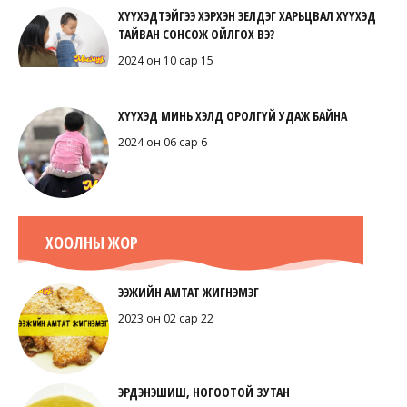
ХҮҮХЭДТЭЙГЭЭ ХЭРХЭН ЭЕЛДЭГ ХАРЬЦВАЛ ХҮҮХЭД
ТАЙВАН СОНСОЖ ОЙЛГОХ ВЭ?
2024 он 10 сар 15
ХҮҮХЭД МИНЬ ХЭЛД ОРОЛГҮЙ УДАЖ БАЙНА
2024 он 06 сар 6
ХООЛНЫ ЖОР
ЭЭЖИЙН АМТАТ ЖИГНЭМЭГ
2023 он 02 сар 22
ЭРДЭНЭШИШ, НОГООТОЙ ЗУТАН