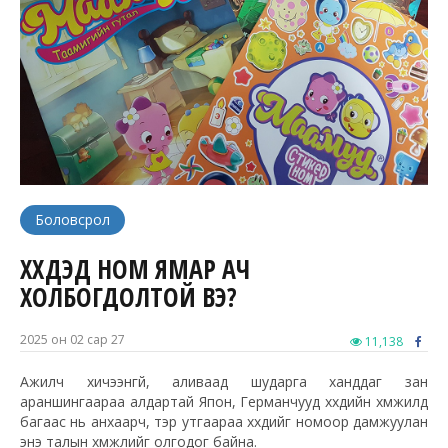
Боловсрол
ХҮҮХДЭД НОМ ЯМАР АЧ
ХОЛБОГДОЛТОЙ ВЭ?
2025 он 02 сар 27
11,138
Ажилч хичээнгүй, аливаад шударга ханддаг зан
араншингаараа алдартай Япон, Германчууд хүүхдийн хүмүүжилд
багаас нь анхаарч, тэр утгаараа хүүхдийг номоор дамжуулан
энэ талын хүмүүжлийг олгодог байна.