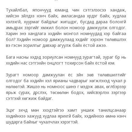
Тухайлбал, япончууд юманд чин сэтгэлээсээ хандаж,
хийсэн зүйлдээ үнэнч байх, амласандаа хүрдэг байх, худлаа
хэлэхгүй, хуурмаг байдлыг жигшдэг, бусдад дараа болохгүй
амьдрах зэргийг хүмүүжил болон номоор дамжуулж олгодог.
Харин энэ хандлага хүүхдийн монгол номнуудад хэр байгаа
бол? Хүүхдийн номоор дамжуулаад хүүхдийг хэрхэн төлөвшүүлэх
вэ гэсэн зорилгыг давхар агуулж байх ёстой ажээ.
Бага насны хүүхдэд зориулсан номнууд зурагтай, зураг бүр нь
хүүхдийн нас сэтгэхүйн онцлогт тохирсон байх ёстой юм.
Зурагт номоор дамжуулан ёс зүйн зөв төлөвшилтийг
олгодог ба хүүхдийн хэл ярианы чадварыг хөгжүүлэхэд чухал үр
нөлөөтэй. Жишээ нь номноос шинэ үг мэдэж авах, өгүүлбэрээр
ярьж сурах, дүрслэх, төсөөлөн бодох, хийсвэрлэх зэргээр
сэтгэхүй хөгжиж байдаг.
Эцэг эхчүүд мөн хүүхэдтэйгээ хамт уншиж танилцсанаар
хүүхдийнхээ хажууд худлаа ярихгүй байх, хүүхдийнхээ өмнө үнэнч
шударга байхыг чухалчлах хэрэгтэй.