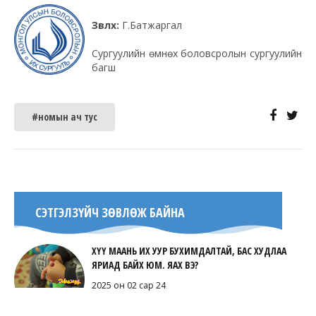
Зөвлөх:
Г.Батжаргал
Сургуулийн өмнөх боловсролын сургуулийн
багш
#номын ач тус
СЭТГЭЛЗҮЙЧ ЗӨВЛӨЖ БАЙНА
ХҮҮ МААНЬ ИХ УУР БУХИМДАЛТАЙ, БАС ХУДЛАА
ЯРИАД БАЙХ ЮМ. ЯАХ ВЭ?
2025 он 02 сар 24