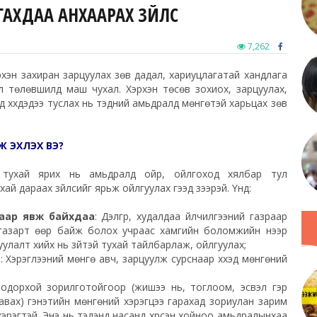
ГАХДАА АНХААРАХ ЗҮЙЛС
7,262
хэн захиран зарцуулах зөв дадал, хариуцлагатай хандлага
ил
төлөвшилд
маш чухал. Хэрхэн төсөв зохиох, зарцуулах,
д хүүхдэдээ туслах нь тэдний амьдралд мөнгөтэй харьцах зөв
Ж ЭХЛЭХ ВЭ?
тухай ярих нь амьдралд ойр, ойлгоход хялбар тул
й дараах зүйлсийг ярьж ойлгуулах гээд үзээрэй. Үүнд:
раар явж байхдаа
: Дэлгүүр, худалдаа үйлчилгээний газраар
д газарт өөр байж болох учраас хамгийн боломжийн үнээр
цуулалт хийх нь зүйтэй тухай тайлбарлаж, ойлгуулах;
ө
: Хэрэглээний мөнгө авч, зарцуулж сурснаар хүүхэд мөнгөний
э тодорхой зорилготойгоор (жишээ нь, тоглоом, эсвэл гэр
г авах) гэнэтийн мөнгөний хэрэгцээ гарахад зориулан зарим
эрэгтэй. Энэ нь тэдэнд насанд хүрсэн хойноо амьдралынхаа