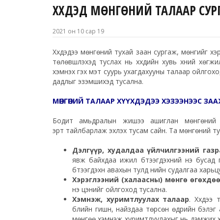
ХҮҮХДЭД МӨНГӨНИЙ ТАЛААР СУР
2021 он 10 сар 19
Хүүхдэдээ
мөнгөний тухай заан сургаж, мөнгийг хэр
төлөвшүүлэхэд туслах нь хүүхдийн хувь хүний хөгж
хэмнэх гэх мэт суурь ухагдахууны талаар ойлгохо
дадлыг эзэмшихэд тусална.
МӨНГӨНИЙ ТАЛААР ХҮҮХДЭДЭЭ ХЭЗЭЭНЭЭС ЗАА
Бодит амьдралын жишээ ашиглан мөнгөний 
эрт тайлбарлаж эхлэх тусам сайн. Та мөнгөний туха
Дэлгүүр, худалдаа үйлчилгээний газ
явж байхдаа ижил бүтээгдэхүүний үнэ буса
бүтээгдэхүүн авахын тулд үнийн судалгаа харь
Хэрэглээний (xалаасны) мөнгө өгөхдө
үнэ цэнийг ойлгоход тусална.
Хэмнэж, хуримтлуулах талаар
. Хүүхдэ
бүлийн гишүүн, найздаа төрсөн өдрийн бэлэ
мөнгөө хэмнэж хуримтлуулахыг нь дэмжих х