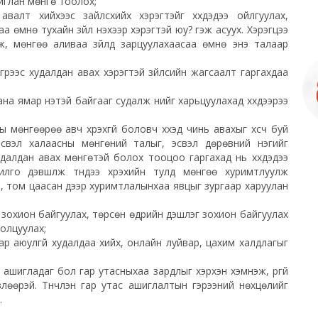
иглан мөнгө тоолох;
авалт хийхээс зайлсхийх хэрэгтэйг хүүхдэдээ ойлгуулах,
 өмнө тухайн зүйл үнэхээр хэрэгтэй юу? гэж асуух. Хэрэгцээ
аж, мөнгөө аливаа зүйлд зарцуулахаасаа өмнө энэ талаар
лгүүрээс худалдан авах хэрэгтэй зүйлсийн жагсаалт гаргахдаа
ана ямар үнэтэй байгааг судалж үнийг харьцуулахад хүүхдээрээ
 мөнгөөрөө авч хүрэхгүй боловч хүүхэд чинь авахыг
хүсч
буй
 эсвэл халаасны мөнгөний талыг, эсвэл дөрөвний нэгийг
удалдан авах мөнгөтэй болох тооцоо гаргахад нь хүүхдэдээ
лго дэвшүүлж түүндээ хүрэхийн тулд мөнгөө хуримтлуулж
 нь, том цаасан дээр хуримтлалынхаа явцыг зургаар харуулан
 зохион байгуулах, төрсөн өдрийн үдэшлэг зохион байгуулах
ролцуулах;
ар аюулгүй худалдаа хийх, онлайн луйвар, цахим халдлагыг
с ашигладаг бол гар утасныхаа зардлыг хэрхэн хэмнэж, үргүй
лөөрэй. Түүнчлэн гар утас ашиглалтын гэрээний нөхцөлийг
.