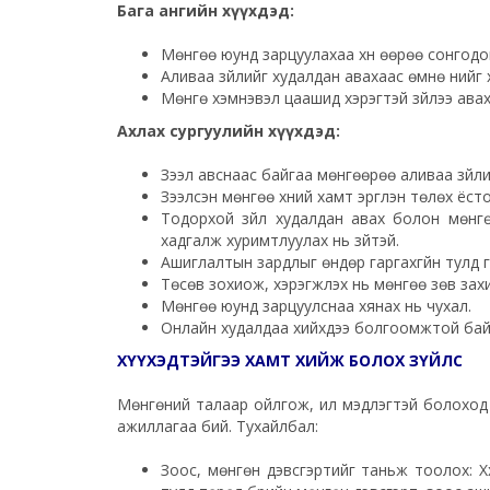
Бага ангийн хүүхдэд:
Мөнгөө юунд зарцуулахаа хүн өөрөө сонгодо
Аливаа зүйлийг худалдан авахаас өмнө үнийг
Мөнгө хэмнэвэл цаашид хэрэгтэй зүйлээ ав
Ахлах сургуулийн хүүхдэд:
Зээл авснаас байгаа мөнгөөрөө аливаа зүйли
Зээлсэн мөнгөө хүүний хамт эргүүлэн төлөх ёсто
Тодорхой зүйл худалдан авах болон мөнгө
хадгалж хуримтлуулах нь зүйтэй.
Ашиглалтын зардлыг өндөр гаргахгүйн тулд г
Төсөв зохиож, хэрэгжүүлэх нь мөнгөө зөв зах
Мөнгөө юунд зарцуулснаа хянах нь чухал.
Онлайн худалдаа хийхдээ болгоомжтой байх,
ХҮҮХЭДТЭЙГЭЭ ХАМТ ХИЙЖ БОЛОХ ЗҮЙЛС
Мөнгөний талаар ойлгож, илүү мэдлэгтэй болоход 
ажиллагаа бий. Тухайлбал:
Зоос, мөнгөн дэвсгэртийг таньж тоолох: Хүү