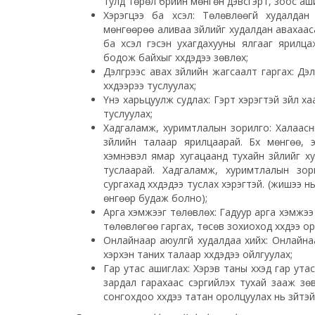
тулд төрөл бүрийн мөнгөн дэвсгэрт, зоос аш
Хэрэгцээ ба хүсэл: Төлөвлөөгүй худалдан 
мөнгөөрөө аливаа зүйлийг худалдан авахаасаа
ба хүсэл гэсэн ухагдахууны ялгааг ярилц
бодож байхыг хүүхдэдээ зөвлөх;
Дэлгүүрээс авах зүйлийн жагсаалт гаргах: Дэ
хүүхдээрээ туслуулах;
Үнэ харьцуулж судлах: Гэрт хэрэгтэй зүйл ха
туслуулах;
Хадгаламж, хуримтлалын зорилго: Халаасны
зүйлийн талаар ярилцаарай. Бүх мөнгөө,
хэмнэвэл ямар хугацаанд тухайн зүйлийг х
туслаарай. Хадгаламж, хуримтлалын зори
сургахад хүүхдэдээ туслах хэрэгтэй. (жишээ
өнгөөр будаж болно);
Арга хэмжээг төлөвлөх: Гадуур арга хэмжээ
төлөвлөгөө гаргах, төсөв зохиоход хүүхдээ о
Онлайнаар аюулгүй худалдаа хийх: Онлайна
хэрхэн таних талаар хүүхдэдээ ойлгуулах;
Гар утас ашиглах: Хэрэв таны хүүхэд гар ута
зардал гарахаас сэргийлэх тухай зааж зөв
сонгохдоо хүүхдээ татан оролцуулах нь зүйтэй