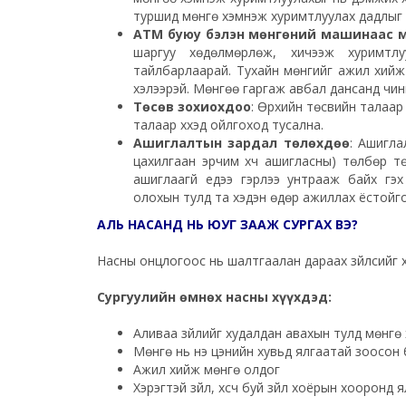
туршид мөнгө хэмнэж хуримтлуулах дадлыг х
ATM буюу бэлэн мөнгөний машинаас м
шаргуу хөдөлмөрлөж, хичээж хуримтлу
тайлбарлаарай. Тухайн мөнгийг ажил хийж 
хэлээрэй. Мөнгөө гаргаж авбал дансанд чинь
Төсөв зохиохдоо
: Өрхийн төсвийн талаар 
талаар хүүхэд ойлгоход тусална.
Ашиглалтын зардал төлөхдөө
: Ашигла
цахилгаан эрчим хүч ашигласны) төлбөр төл
ашиглаагүй үедээ гэрлээ унтрааж байх г
олохын тулд та хэдэн өдөр ажиллах ёстойг
АЛЬ НАСАНД НЬ ЮУГ ЗААЖ СУРГАХ ВЭ?
Насны онцлогоос нь шалтгаалан дараах зүйлсийг хү
Сургуулийн өмнөх насны хүүхдэд:
Аливаа зүйлийг худалдан авахын тулд мөнгө 
Мөнгө нь үнэ цэнийн хувьд ялгаатай зоосон 
Ажил хийж мөнгө олдог
Хэрэгтэй зүйл,
хүсч
буй зүйл хоёрын хооронд я