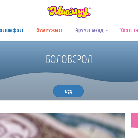
оловсрол
Хүмүүжил
Эрүүл мэнд
Хоол т
БОЛОВСРОЛ
Бүгд