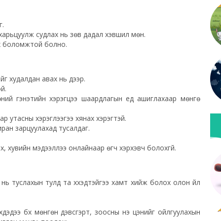
г.
 харьцуулж судлах нь зөв дадал хэвшил мөн.
ах боломжтой болно.
йг худалдан авах нь дээр.
й.
ний гэнэтийн хэрэгцээ шаардлагын үед ашиглахаар мөнгө
ар утасны хэрэглээгээ хянах хэрэгтэй.
иран зарцуулахад тусалдаг.
 хувийн мэдээллээ онлайнаар өгч хэрхэвч болохгүй.
нь туслахын тулд та хүүхэдтэйгээ хамт хийж болох олон үйл
хдэдээ бүх мөнгөн дэвсгэрт, зоосны үнэ цэнийг ойлгуулахын