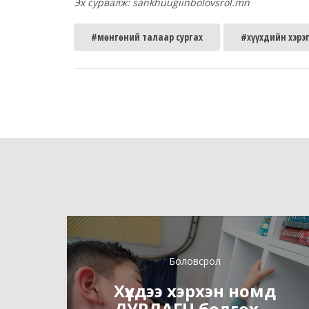
Эх сурвалж: sankhuugiinbolovsrol.mn
#мөнгөний талаар сургах
#хүүхдийн хэрэ
Боловсрол
Хүүхдээ хэрхэн номд
ДУРЛАГЧ болгох ...