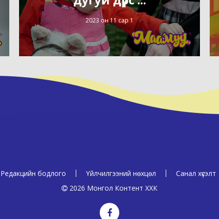
2023 он 11 сар 1
Редакцийн бодлого
Үйлчилгээний нөхцөл
Санал хүсэлт
2026 Монгол Контент ХХК