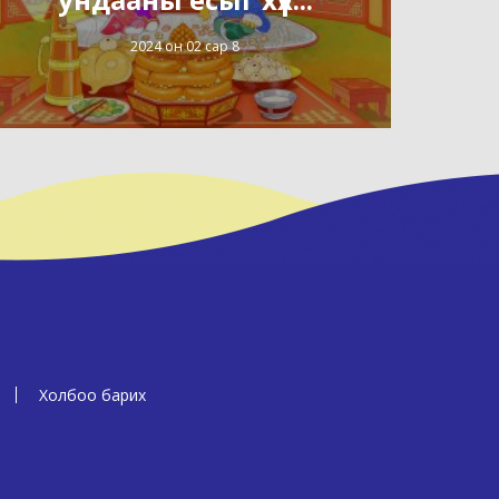
2024 он 02 сар 8
Холбоо барих