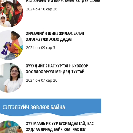
HALLOWEEN-ИЙ БАЯР, БЭЛЭГ БЭЛДЭХ САНАА
2024 он 10 сар 28
ХИЧЭЭЛИЙН ШИНЭ ЖИЛЭЭС ЭХЛЭН
ХЭРЭГЖҮҮЛЖ ЭХЛЭХ ДАДАЛ
2024 он 09 сар 3
ХҮҮХДИЙГ 2 НАС ХҮРТЭЛ НЬ ХӨХӨӨР
ХООЛЛОХ ЭРҮҮЛ МЭНДЭД ТУСТАЙ
2024 он 07 сар 20
СЭТГЭЛЗҮЙЧ ЗӨВЛӨЖ БАЙНА
ХҮҮ МААНЬ ИХ УУР БУХИМДАЛТАЙ, БАС
ХУДЛАА ЯРИАД БАЙХ ЮМ. ЯАХ ВЭ?