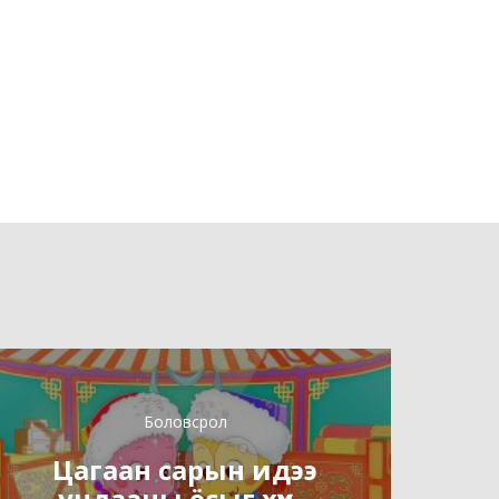
Боловсрол
Цагаан сарын идээ
ундааны ёсыг хүүх...