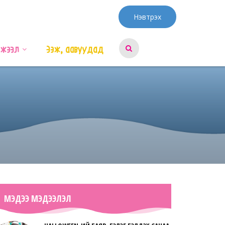
Нэвтрэх
эжээл
Ээж, аавуудад
МЭДЭЭ МЭДЭЭЛЭЛ