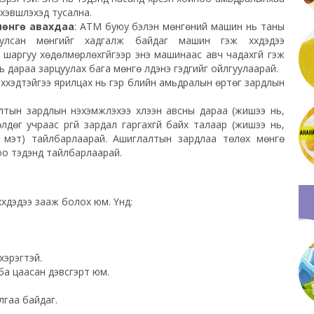
эвшүүлэхэд тусална.
өнгө авахдаа
: АТМ буюу бэлэн мөнгөний машин нь таны
улсан мөнгийг хадгалж байдаг машин гэж хүүхдэдээ
шаргуу хөдөлмөрлөхгүйгээр энэ машинаас авч чадахгүй гэж
 дараа зарцуулах бага мөнгө үлдэнэ гэдгийг ойлгуулаарай.
хүүхэдтэйгээ ярилцах нь гэр бүлийн амьдралын өртөг зардлын
лтын зардлын нэхэмжлэхээ хүлээн авсны дараа (жишээ нь,
дөг учраас үргүй зардал гаргахгүй байх талаар (жишээ нь,
эх мэт) тайлбарлаарай. Ашиглалтын зардлаа төлөх мөнгө
оо тэдэнд тайлбарлаарай.
үхдэдээ зааж болох юм. Үүнд:
хэрэгтэй.
ба цаасан дэвсгэрт юм.
лгаа байдаг.