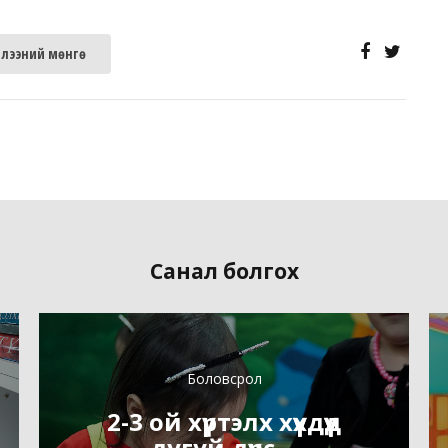
глээний мөнгө
Санал болгох
Боловсрол
2-3 ой хүртэлх хүүхдүүд
дугуй дүрс ...