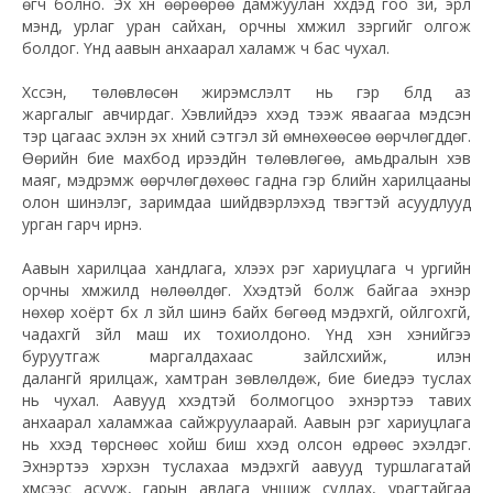
өгч болно. Эх хүн өөрөөрөө дамжуулан хүүхдэд гоо зүй, эрүүл
мэнд, урлаг уран сайхан, орчны хүмүүжил зэргийг олгож
болдог. Үүнд аавын анхаарал халамж ч бас чухал.
Хүссэн, төлөвлөсөн жирэмслэлт нь гэр бүлд аз
жаргалыг авчирдаг. Хэвлийдээ хүүхэд тээж яваагаа мэдсэн
тэр цагаас эхлэн эх хүний сэтгэл зүй өмнөхөөсөө өөрчлөгддөг.
Өөрийн бие махбод ирээдүйн төлөвлөгөө, амьдралын хэв
маяг, мэдрэмж өөрчлөгдөхөөс гадна гэр бүлийн харилцааны
олон шинэлэг, заримдаа шийдвэрлэхэд түвэгтэй асуудлууд
урган гарч ирнэ.
Аавын харилцаа хандлага, хүлээх үүрэг хариуцлага ч ургийн
орчны хүмүүжилд нөлөөлдөг. Хүүхэдтэй болж байгаа эхнэр
нөхөр хоёрт бүх л зүйл шинэ байх бөгөөд мэдэхгүй, ойлгохгүй,
чадахгүй зүйл маш их тохиолдоно. Үүнд хэн хэнийгээ
буруутгаж маргалдахаас зайлсхийж, илэн
далангүй ярилцаж, хамтран зөвлөлдөж, бие биедээ туслах
нь чухал. Аавууд хүүхэдтэй болмогцоо эхнэртээ тавих
анхаарал халамжаа сайжруулаарай. Аавын үүрэг хариуцлага
нь хүүхэд төрснөөс хойш биш хүүхэд олсон өдрөөс эхэлдэг.
Эхнэртээ хэрхэн туслахаа мэдэхгүй аавууд туршлагатай
хүмүүсээс асууж, гарын авлага уншиж судлах, урагтайгаа