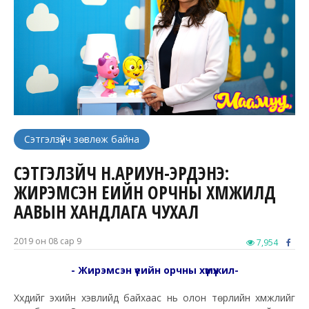
Сэтгэлзүйч зөвлөж байна
СЭТГЭЛЗҮЙЧ Н.АРИУН-ЭРДЭНЭ:
ЖИРЭМСЭН ҮЕИЙН ОРЧНЫ ХҮМҮҮЖИЛД
ААВЫН ХАНДЛАГА ЧУХАЛ
2019 он 08 сар 9
7,954
- Жирэмсэн үеийн орчны хүмүүжил-
Хүүхдийг эхийн хэвлийд байхаас нь олон төрлийн хүмүүжлийг