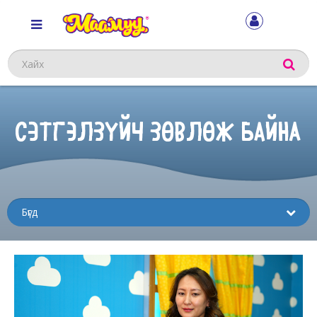
Хайх
СЭТГЭЛЗҮЙЧ ЗӨВЛӨЖ БАЙНА
Sub
menu