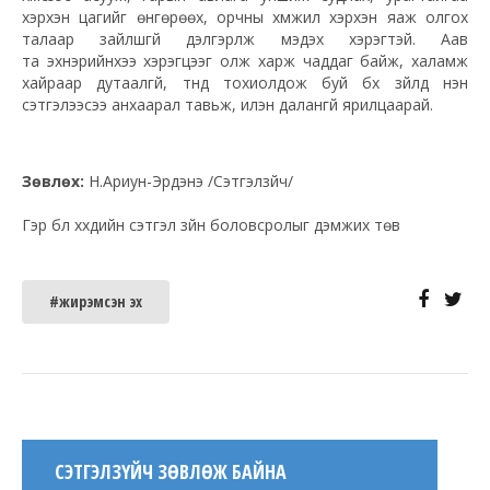
хэрхэн цагийг өнгөрөөх, орчны хүмүүжил хэрхэн яаж олгох
талаар зайлшгүй дэлгэрүүлж мэдэх хэрэгтэй. Аав
та эхнэрийнхээ хэрэгцээг олж харж чаддаг байж, халамж
хайраар дутаалгүй, түүнд тохиолдож буй бүх зүйлд үнэн
сэтгэлээсээ анхаарал тавьж, илэн далангүй ярилцаарай.
Зөвлөх:
Н.Ариун-Эрдэнэ /Сэтгэлзүйч/
Гэр бүл хүүхдийн сэтгэл зүйн боловсролыг дэмжих төв
#жирэмсэн эх
СЭТГЭЛЗҮЙЧ ЗӨВЛӨЖ БАЙНА