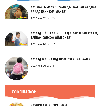
ХҮҮ МААНЬ ИХ УУР БУХИМДАЛТАЙ, БАС ХУДЛАА
ЯРИАД БАЙХ ЮМ. ЯАХ ВЭ?
2025 он 02 сар 24
ХҮҮХЭДТЭЙГЭЭ ХЭРХЭН ЭЕЛДЭГ ХАРЬЦВАЛ ХҮҮХЭД
ТАЙВАН СОНСОЖ ОЙЛГОХ ВЭ?
2024 он 10 сар 15
ХҮҮХЭД МИНЬ ХЭЛД ОРОЛГҮЙ УДАЖ БАЙНА
2024 он 06 сар 6
ХООЛНЫ ЖОР
ЭЭЖИЙН АМТАТ ЖИГНЭМЭГ