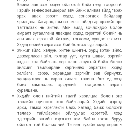
Зарим аав ээж хүүхдээ ойлгохгүй байх гээд тоодоггүй.
Гэрийн эзнээс зөвшөөрөл авч байж аливаа зүйлд гарах
хүрэх, авах зэрэгт хүүхдэд сонсогдох байдлаар
ярилцана. Хагарах, гэмтэх эмзэг зүйлд гар хүрэхийг эрс
татгалзах нь зүйтэй. Мөн айлд зочлохдоо болон
амралт зугаалганд явахдаа хүүхдэд хэрэгтэй бүхнийг нь
авч явах хэрэгтэй. Хөтөвч, тоглоом, хувцас гэх мэт.
Хүүхдэд өөрийн хэрэглээг бий болгож сургаарай.
Жижиг зүйлс, халуун, хүйтэн шингэн, хурц үзүүртэй зүйлс,
давхарласан зүйл, гялгар уут, хутга шөвөг, зэргийг
хүүхдээс хол байлгах, өөр олон аюултай байж болох
зүйлсийг тайлбарлан сэргийлэх хэрэгтэй. Хүүхдэд
халбага, сэрээ, харандаа зэргийг зөв бариулж,
хөндлөнгөөс нь хараа хяналт тавина. Энэ үед хүүхэд
биеэ хамгаалах, эрсдэлийг тооцоолох зэрэгт
суралцана.
Хүүхдийг олон нийтийн таагүй харилцаа болон энэ
төрлийн орчноос хол байлгаарай. Хүүхдийн дэргэд
архи, тамхи хэрэглэхгүй байх. Яагаад байж болохгүй
талаар тайлбарлан ойлгуулах хэрэгтэй. Хүүхэд
эдгээрийг энгийн хэрэглээ юм байна гэсэн буруу
ойлголттой болчих вий. Тэгвэл тухайн хүүхэд өөрөө ч