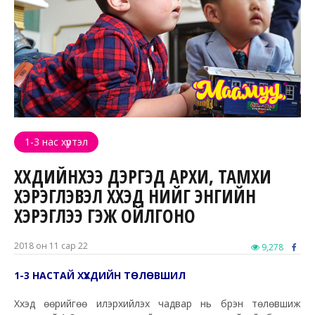
1-3 нас хүртэл
ХҮҮХДИЙНХЭЭ ДЭРГЭД АРХИ, ТАМХИ
ХЭРЭГЛЭВЭЛ ХҮҮХЭД ҮҮНИЙГ ЭНГИЙН
ХЭРЭГЛЭЭ ГЭЖ ОЙЛГОНО
2018 он 11 сар 22
9,278
1-3 НАСТАЙ ХҮҮХДИЙН ТӨЛӨВШИЛ
Хүүхэд өөрийгөө илэрхийлэх чадвар нь бүрэн төлөвшиж