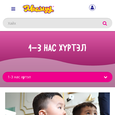
Хайх
1-3 НАС ХҮРТЭЛ
Sub
menu