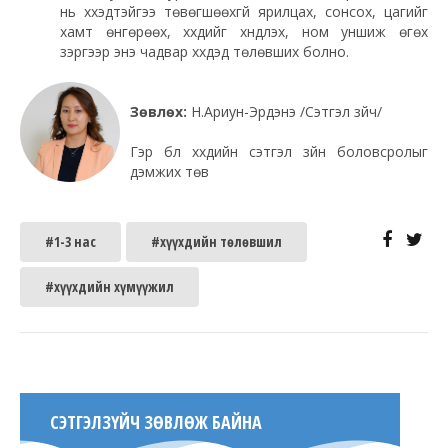
нь хүүхэдтэйгээ төвөгшөөхгүй ярилцах, сонсох, цагийг
хамт өнгөрөөх, хүүхдийг хүндлэх, ном уншиж өгөх
зэргээр энэ чадвар хүүхдэд төлөвших болно.
Зөвлөх:
Н.Ариун-Эрдэнэ /Сэтгэл зүйч/
Гэр бүл хүүхдийн сэтгэл зүйн боловсролыг
дэмжих төв
#1-3 нас
#хүүхдийн төлөвшил
#хүүхдийн хүмүүжил
СЭТГЭЛЗҮЙЧ ЗӨВЛӨЖ БАЙНА