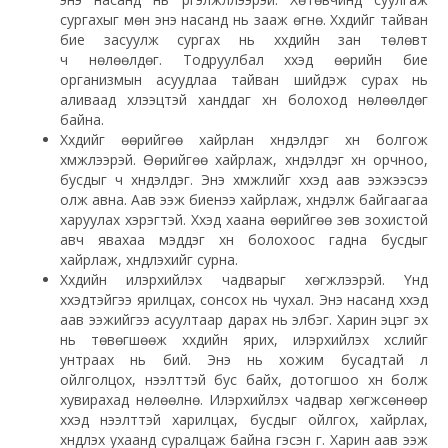
сургахыг мөн энэ насанд нь зааж өгнө. Хүүхдийг тайван
бие засуулж сургах нь хүүхдийн зан төлөвт
ч нөлөөлдөг. Тодруулбал хүүхэд өөрийн бие
организмын асуудлаа тайван шийдэж сурах нь
аливаад хүлээцтэй ханддаг хүн болоход нөлөөлдөг
байна.
Хүүхдийг өөрийгөө хайрлан хүндэлдэг хүн болгож
хүмүүжүүлээрэй. Өөрийгөө хайрлаж, хүндэлдэг хүн орчноо,
бусдыг ч хүндэлдэг. Энэ хүмүүжлийг хүүхэд аав ээжээсээ
олж авна. Аав ээж биенээ хайрлаж, хүндэлж байгаагаа
харуулах хэрэгтэй. Хүүхэд хаана өөрийгөө зөв зохистой
авч явахаа мэддэг хүн болохоос гадна бусдыг
хайрлаж, хүндлэхийг сурна.
Хүүхдийн илэрхийлэх чадварыг хөгжүүлээрэй. Үүнд
хүүхэдтэйгээ ярилцах, сонсох нь чухал. Энэ насанд хүүхэд
аав ээжийгээ асуултаар дарах нь элбэг. Харин эцэг эх
нь төвөгшөөж хүүхдийн ярих, илэрхийлэх хүслийг
унтраах нь бий. Энэ нь хожим бусадтай үл
ойлголцох, нээлттэй бус байх, дотогшоо хүн болж
хувирахад нөлөөлнө. Илэрхийлэх чадвар хөгжсөнөөр
хүүхэд нээлттэй харилцах, бусдыг ойлгох, хайрлах,
хүндлэх ухаанд суралцаж байна гэсэн үг. Харин аав ээж