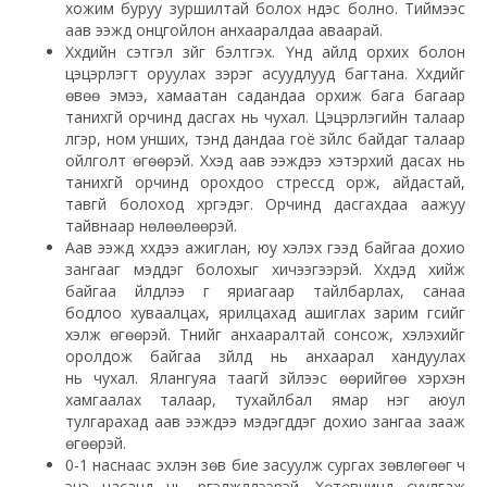
хожим буруу зуршилтай болох үндэс болно. Тиймээс
аав ээжүүд онцгойлон анхааралдаа аваарай.
Хүүхдийн сэтгэл зүйг бэлтгэх. Үүнд айлд орхих болон
цэцэрлэгт оруулах зэрэг асуудлууд багтана. Хүүхдийг
өвөө эмээ, хамаатан садандаа орхиж бага багаар
танихгүй орчинд дасгах нь чухал. Цэцэрлэгийн талаар
үлгэр, ном унших, тэнд дандаа гоё зүйлс байдаг талаар
ойлголт өгөөрэй. Хүүхэд аав ээждээ хэтэрхий дасах нь
танихгүй орчинд орохдоо стрессд орж, айдастай,
тавгүй болоход хүргэдэг. Орчинд дасгахдаа аажуу
тайвнаар нөлөөлөөрэй.
Аав ээжүүд хүүхдээ ажиглан, юу хэлэх гээд байгаа дохио
зангааг мэддэг болохыг хичээгээрэй. Хүүхдэд хийж
байгаа үйлдлээ үг яриагаар тайлбарлах, санаа
бодлоо хуваалцах, ярилцахад ашиглах зарим үгсийг
хэлж өгөөрэй. Түүнийг анхааралтай сонсож, хэлэхийг
оролдож байгаа зүйлд нь анхаарал хандуулах
нь чухал. Ялангуяа таагүй зүйлээс өөрийгөө хэрхэн
хамгаалах талаар, тухайлбал ямар нэг аюул
тулгарахад аав ээждээ мэдэгддэг дохио зангаа зааж
өгөөрэй.
0-1 наснаас эхлэн зөв бие засуулж сургах зөвлөгөөг ч
энэ насанд нь үргэлжлүүлээрэй. Хөтөвчинд суулгаж