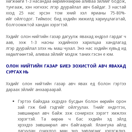
хөгжөөгүй 1-3 насандаа өөрийнхөөрөө аливаа зүйлийг бодож,
тунгааж, хэн нэгнээс үлгэр дуурайлал авч байдаг. 3 настай
хүүхэд 25 нас хүрсэн том хүний хэл ярианы 75-80%-
ийг ойлгодог. Тиймээс бид хүүхдийн хүмүүжилд хариуцлагатай,
болгоомжтой хандах хэрэгтэй.
Хүүхдийг олон нийтийн газар дагуулж явахад хүндрэл гардаг ч
аав, ээж 1-3 насны хүүхдийнхээ харилцаа хандлагад
үлгэр дуурайлал үзүүлэх нь маш чухал. Энэ нас хүүхдийн хувьд ид
хөдөлгөөнтэй, аливаа зүйлийг мэдэж таних гэсэн үе юм.
ОЛОН НИЙТИЙН ГАЗАР БИЕЭ ЗОХИСТОЙ АВЧ ЯВАХАД
СУРГАХ НЬ
Хүүхдийг олон нийтийн газар авч явах үед болон гэртээ
дараах зүйлийг анхаараарай.
Гэртээ байхдаа хүүхдэдээ бусдын болон өөрийн орон
зай гэж бий гэдгийг ойлгуулах. Түүнийг хүндэтгэх,
зөвшөөрөл авч байж үзэж сонирхох зэрэгт хүмүүжүүлэх
хэрэгтэй. Та өөрөө ч бас хүүхдийн эд зүйлд
хүрэхдээ зөвшөөрөл авч байгаарай. Ялангуяа айлд
дагуулан очихдоо мөн энэ зөвлөгөөг хэрэгжүүлнэ.