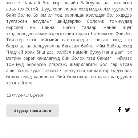
хичээе. Чадахгүй бол мэргэжлийн байгууллагаас зөвлөгөө
авъя гэх ёстой. Шууд хоригловол хүүхэд мэдээллээ нуусаар л
байх болно. Бүх юм ил тод, харилцан ярилцдаг бол хүүхдэдээ
тулгарсан асуудлыг шийдвэрлэх боломж томчуудад
өөрсдөд нь байна. Нөгөө талаар манай эцэг
эхчүүд өөрсдөө цахим хэрэглээний хараат болчихсон. Фэйсбүүк,
Т
виттер
зэрэг нийгмийн сүлжээнүүдэд хэт автаж, хүүхэд, гэр
бүлдээ цагаа зарцуулах нь багасаж байна. Ийм байхад хүүхэд
“Надтай ярих биш дээ, хэлбэл намайг буруутгана даа” гэх
мэтийн сөрөг хандлагууд бий болох гээд байдаг. Тиймээс
томчууд өөрөөсөө үлгэрлэж, шаардлагагүй бол гар утсаа
ашиглахгүй, зурагт үзэхдээ ч
цензуртэй
хандаж гэр бүлдээ аль
болох амьд харилцааг бий болгоход анхаарал хандуулах
хэрэгтэй юм.
Сэтгүүлч Э.Оргил
#хүүхэд хамгаалал