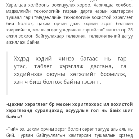
Харилцаа холбооны зохицуулах хороо, Харилцаа холбоо,
мэдээллийн технологийн газрын дарга нарын хамтарсан
тушаал гарч “Мэдээллийн технологийн зохистой хэрэглээг
бий болгох, цахим орчин дахь хүүхдийн эсрэг бэлгийн
хүчирхийлэл, мөлжлөгөөс урьдчилан сэргийлэх” чиглэлээр 28
ажил зохион байгуулахаар төлөвлөн, төлөвлөгөөний дагуу
ажиллаж байна.
Хүүхдэд хэдий чинээ багаас нь гар
утас,
таблет
хэрэглүүлж дасгана, та
хүүхдийнхээ оюуны хөгжлийг боомилж,
хэн ч биш болгож байна гэсэн үг.
-Цахим хэрэглээг бүр мөсөн хориглохоос илүү зохистой
хэрэглээнд суралцахад асуудлын гол нь байх шиг
байна?
-Тийм ээ, цахим орчны эерэг болон сөрөг талууд аль аль нь
бий. Гурван байгууллагын хамтарсан тушаалын хүрээнд