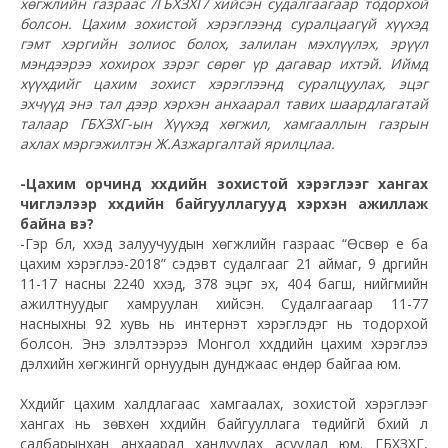
хөгжлийн газраас /ГБХЗХГ/ хийсэн судалгаагаар тодорхой
болсон. Цахим зохистой хэрэглээнд суралцаагүй хүүхэд
гэмт хэргийн золиос болох, залилан мэхлүүлэх, эрүүл
мэндээрээ хохирох зэрэг сөрөг үр дагавар ихтэй. Иймд
хүүхдийг цахим зохист хэрэглээнд суралцуулах, эцэг
эхчүүд энэ тал дээр хэрхэн анхаарал тавих шаардлагатай
талаар ГБХЗХГ-
ын
Хүүхэд хөгжил, хамгааллын газрын
ахлах мэргэжилтэн Ж.
Азжаргалтай
ярилцлаа.
-Цахим орчинд хүүхдийн зохистой хэрэглээг хангах
чиглэлээр хүүхдийн байгууллагууд хэрхэн ажиллаж
байна вэ?
-Гэр бүл, хүүхэд залуучуудын хөгжлийн газраас “Өсвөр үе ба
цахим хэрэглээ-2018” сэдэвт судалгааг 21 аймаг, 9 дүүргийн
11-17 насны 2240 хүүхэд, 378 эцэг эх, 404 багш, нийгмийн
ажилтнуудыг хамруулан хийсэн. Судалгаагаар 11-77
насныхны 92 хувь нь
интернэт
хэрэглэдэг нь тодорхой
болсон. Энэ үзүүлэлтээрээ Монгол хүүхдүүдийн цахим хэрэглээ
дэлхийн хөгжингүй орнуудын дунджаас өндөр байгаа юм.
Хүүхдийг цахим халдлагаас хамгаалах, зохистой хэрэглээг
хангах нь зөвхөн хүүхдийн байгууллага төдийгүй бүхий л
салбарынхан анхаарал хандуулах асуудал юм. ГБХЗХГ,