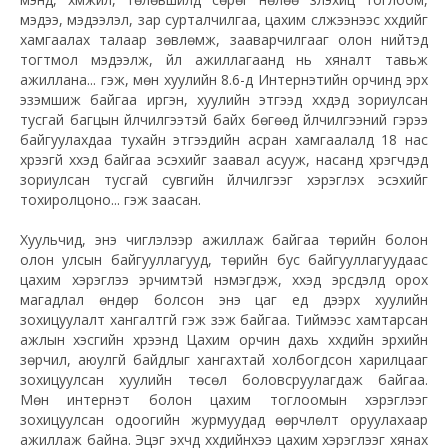
мэдээ, мэдээлэл, зар сурталчилгаа, цахим сүлжээнээс хүүхдийг
хамгаалах талаар зөвлөмж,
зааварчилгааг
олон нийтэд
тогтмол мэдээлж, үйл ажиллагаанд нь хяналт тавьж
ажиллана... гэж, мөн хуулийн 8.6-д
Интернэтийн
орчинд эрх
эзэмшиж байгаа иргэн, хуулийн этгээд хүүхдэд зориулсан
тусгай багцын үйлчилгээтэй байх бөгөөд үйлчилгээний гэрээ
байгуулахдаа тухайн этгээдийн асран хамгаалалд 18 нас
хүрээгүй хүүхэд байгаа эсэхийг заавал асууж, насанд хүрэгчдэд
зориулсан тусгай сувгийн үйлчилгээг хэрэглэх эсэхийг
тохиролцоно... гэж заасан.
Хуульчид, энэ чиглэлээр ажиллаж байгаа төрийн болон
олон улсын байгууллагууд, төрийн бус байгууллагуудаас
цахим хэрэглээ эрчимтэй нэмэгдэж, хүүхэд эрсдэлд орох
магадлал өндөр болсон энэ цаг үед дээрх хуулийн
зохицуулалт хангалтгүй гэж үзэж байгаа. Тиймээс хамтарсан
ажлын хэсгийн хүрээнд Цахим орчин дахь хүүхдийн эрхийн
зөрчил, аюулгүй байдлыг хангахтай холбогдсон харилцааг
зохицуулсан хуулийн төсөл боловсруулагдаж байгаа.
Мөн
интернэт
болон цахим тоглоомын хэрэглээг
зохицуулсан одоогийн журмуудад өөрчлөлт оруулахаар
ажиллаж байна. Эцэг эхчүүд хүүхдийнхээ цахим хэрэглээг хянах