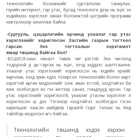
технологийн боломжийг сурталчлан таниулах,
гэрийн
интернэт
, гар утас, бусад технологи дээр нь эцэг эх
хүүхдийнхээ хэрэглээг хянах боломжтой шүүлтүүрийн программ
нэвтрүүлэхээр ажиллаж байна.
-Сургууль, цэцэрлэгийн орчинд ухаалаг гар утас
хэрэглэхийг хориглосон Засгийн газрын тогтоол
гарсан. Энэ тогтоолын хэрэгжилт
ямар
түвшинд
байгаа бол?
-
БСШУСЯ
-
наас
хяналт тавих чиг үүрэгтэй. Энэ чиглэлд
тодорхой үр дүн гаргах нь эцэг, эхчүүд хүүхдүүдээс шалтгаална.
Ухаалаг утас хэрэглэхийг хориглосон нь хүүхдийн эрхийг
зөрчлөө, хүүхэд эрин үедээ тохирсон технологийн болон өөрт
хэрэгтэй өргөн мэдээллийг олж авах ёстой, хүүхэдтэйгээ би
яаж холбогдох вэ гэх мэтээр санал, гомдлууд ирсэн. Гар
утас хэрэглэхийг хориглоогүй, ухаалаг утасны хэрэглээг л
хориглосон шүү дээ. Тэгэхээр хүүхэдтэйгээ холбогдох гэсэн
харилцааг хаасан шийдвэр гараагүй гэдэг талаас нь бид
тайлбар мэдээлэл өгч байгаа.
Технологийн
түвшинд
хүүхдээ хэрхэн