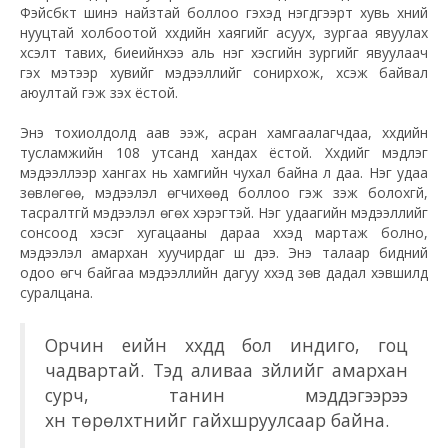
Фэйсбүүкт шинэ найзтай боллоо гэхэд нэгдүгээрт хувь хүний
нууцтай холбоотой хүүхдийн хаягийг асуух, зургаа явуулах
хүсэлт тавих, биеийнхээ аль нэг хэсгийн зургийг явуулаач
гэх мэтээр хувийг мэдээллийг сонирхож, хүсэж байвал
аюултай гэж үзэх ёстой.
Энэ тохиолдолд аав ээж, асран хамгаалагчдаа, хүүхдийн
тусламжийн 108 утсанд хандах ёстой. Хүүхдийг мэдлэг
мэдээллээр хангах нь хамгийн чухал байна л даа. Нэг удаа
зөвлөгөө, мэдээлэл
өгчихөөд
боллоо гэж үзэж болохгүй,
тасралтгүй мэдээлэл өгөх хэрэгтэй. Нэг удаагийн мэдээллийг
сонсоод хэсэг хугацааны дараа хүүхэд мартаж болно,
мэдээлэл амархан хуучирдаг шүү дээ. Энэ талаар бидний
одоо өгч байгаа мэдээллийн дагуу хүүхэд зөв дадал хэвшилд
суралцана.
Орчин үеийн хүүхдүүд бол
индиго
, гоц
чадвартай. Тэд аливаа зүйлийг амархан
сурч, танин мэддэгээрээ
хүн
төрөлхтнийг
гайхшруулсаар
байна.