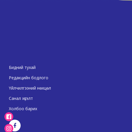
Бидний тухай
Редакцийн бодлого
Үйлчилгээний нөхцөл
Санал хүсэлт
Холбоо барих