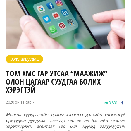
Ээж, аавуудад
ТОМ ХҮМҮҮС ГАР УТСАА “МААЖИЖ”
ОЛОН ЦАГААР СУУДГАА БОЛИХ
ХЭРЭГТЭЙ
2020 он 11 сар 7
3,831
Монгол хүүхдүүдийн цахим хэрэглээ дэлхийн хөгжингүй
орнуудын дунджаас дээгүүр гарсан нь Засгийн газрын
хэрэгжүүлэгч агентлаг Гэр бүл, хүүхэд залуучуудын