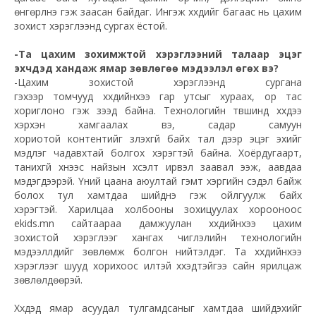
өнгөрүүлнэ гэж заасан байдаг. Ингэж хүүхдийг багаас нь цахим
зохист хэрэглээнд сургах ёстой.
-Та цахим
зохимжтой
хэрэглээний талаар эцэг
эхчүүдэд хандаж ямар зөвлөгөө мэдээлэл өгөх вэ?
-Цахим зохистой хэрэглээнд сургана
гэхээр томчууд хүүхдийнхээ гар утсыг хураах, ор тас
хориглоно гэж үзээд байна. Технологийн
түвшинд
хүүхдээ
хэрхэн хамгаалах вэ, садар самуун
хориотой
контентийг
үзүүлэхгүй байх тал дээр эцэг эхийг
мэдлэг чадавхтай болгох хэрэгтэй байна. Хоёрдугаарт,
танихгүй хүнээс найзын хүсэлт ирвэл заавал ээж, аавдаа
мэдэгдээрэй. Үүний цаана аюултай гэмт хэргийн сэдэл байж
болох тул хамтдаа шийднэ гэж ойлгуулж байх
хэрэгтэй. Харилцаа холбооны зохицуулах хорооноос
ekids.mn сайтаараа дамжуулан хүүхдийнхээ цахим
зохистой хэрэглээг хангах чиглэлийн технологийн
мэдээллүүдийг зөвлөмж болгон нийтэлдэг. Та хүүхдийнхээ
хэрэглээг шууд хорихоос илүүтэй хүүхэдтэйгээ сайн ярилцаж
зөвлөлдөөрэй.
Хүүхдэд ямар асуудал тулгамдсаныг хамтдаа шийдэхийг