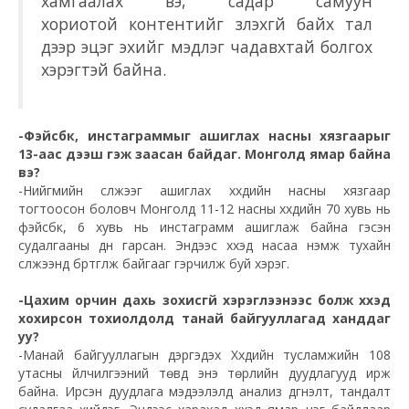
хамгаалах вэ, садар самуун
хориотой
контентийг
үзүүлэхгүй байх тал
дээр эцэг эхийг мэдлэг чадавхтай болгох
хэрэгтэй байна.
-Фэйсбүүк, инстаграммыг ашиглах насны хязгаарыг
13-
аас
дээш гэж заасан байдаг. Монголд ямар байна
вэ?
-Нийгмийн сүлжээг ашиглах хүүхдийн насны хязгаар
тогтоосон боловч Монголд 11-12 насны хүүхдийн 70 хувь нь
фэйсбүүк, 6 хувь нь инстаграмм ашиглаж байна гэсэн
судалгааны дүн гарсан. Эндээс хүүхэд насаа нэмж тухайн
сүлжээнд бүртгүүлж байгааг гэрчилж буй хэрэг.
-Цахим орчин дахь зохисгүй хэрэглээнээс болж хүүхэд
хохирсон тохиолдолд танай байгууллагад ханддаг
уу?
-Манай байгууллагын дэргэдэх Хүүхдийн тусламжийн 108
утасны үйлчилгээний төвд энэ төрлийн дуудлагууд ирж
байна. Ирсэн дуудлага мэдээлэлд анализ дүгнэлт, тандалт