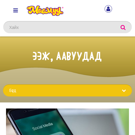
Хайх
ЭЭЖ, ААВУУДАД
Sub
menu