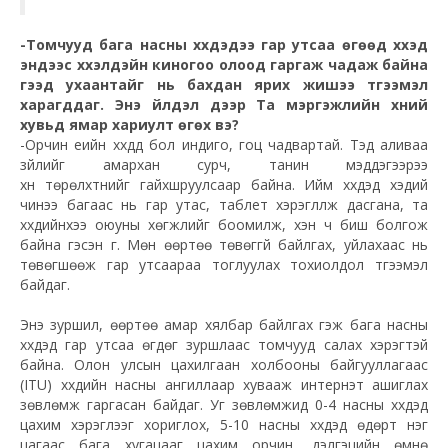
-Томчууд бага насны хүүхдэдээ гар утсаа өгөөд хүүхэд
эндээс хүүхэлдэйн киногоо олоод гаргаж чадаж байна
гээд ухаантайг нь бахдан ярих жишээ түгээмэл
харагддаг. Энэ үйлдэл дээр Та мэргэжлийн хүний
хувьд ямар хариулт өгөх вэ?
-Орчин үеийн хүүхдүүд бол
индиго
, гоц чадвартай. Тэд аливаа
зүйлийг амархан сурч, танин мэддэгээрээ
хүн
төрөлхтнийг
гайхшруулсаар
байна. Ийм хүүхдэд хэдий
чинээ багаас нь гар утас,
таблет
хэрэглүүлж дасгана, та
хүүхдийнхээ оюуны хөгжлийг боомилж, хэн ч биш болгож
байна гэсэн үг. Мөн өөртөө
төвөггүй
байлгах, уйлахаас нь
төвөгшөөж гар утсаараа тоглуулах тохиолдол түгээмэл
байдаг.
Энэ зуршил, өөртөө амар хялбар байлгах гэж бага насны
хүүхдэд гар утсаа өгдөг зуршлаас томчууд салах хэрэгтэй
байна. Олон улсын цахилгаан холбооны байгууллагаас
(ITU) хүүхдийн насны ангиллаар хувааж
интернэт
ашиглах
зөвлөмж гаргасан байдаг. Уг зөвлөмжид 0-4 насны хүүхдэд
цахим хэрэглээг хориглох, 5-10 насны хүүхдэд өдөрт нэг
цагаас бага хугацааг цахим орчин, дэлгэцийн өмнө