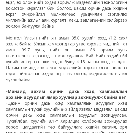
эцэг, эх олон нийт хүүхдэд зориулж мэдээллийн технологийн
зохистой хэрэглээг бий болгох, цахим орчин дахь хүүхдийн
эсрэг хүчирхийлэл мөлжлөгөөс урьдчилан сэргийлэх
чиглэлийн ажлыг аян, сургалт, лекц, зөвлөгөөний хэлбэрээр
зохион байгуулж байна.
Монгол Улсын нийт хүн амын 35.8 хувийг хүүхэд /1.2 сая/
эзэлж байна. Улсын хэмжээнд гар утас хэрэглэгчид нийт хүн
амын 99.7 хувь, нийт хүн амын 86 орчим хувь
нь
интернэт
хэрэглэдэг гэсэн судалгаа бий. Нийт хүүхдийн 64
хувийг
интернэт
ашигладаг буюу 4-18 насны хүүхэд эзэлдэг.
Цахим орчинд зөв эерэг мэдээллийг хэрхэн хүлээн авах вэ
гэдэг ойлголтыг хүүхдэд өөрт нь олгох,
мэдлэгжүүлэх
нь илүү
чухал байна.
-Манайд цахим орчин дахь хүүхэд хамгааллын
эрх зүйн асуудлыг ямар хуулиар зохицуулж байна вэ?
-Цахим орчин дахь хүүхэд хамгааллын асуудлыг Хүүхэд
хамгааллын тухай хуулийн 8-р зүйлд Хэвлэл мэдээлэл, цахим
орчин дахь хүүхэд хамгааллын асуудлыг зохицуулсан.
Тухайлбал, хуулийн 8.1-т Харилцаа холбооны зохицуулах
хороо, цагдаагийн төв байгууллага хүүхдийн хөгжил, эрүүл
мэнд, хүмүүжил,
төлөвшилд
сөрөг нөлөө үзүүлэхүйц тоглоом,