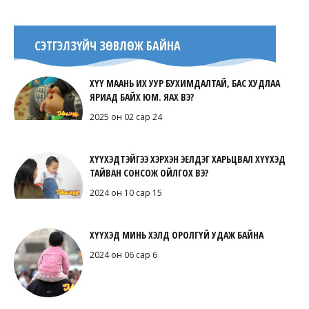
СЭТГЭЛЗҮЙЧ ЗӨВЛӨЖ БАЙНА
ХҮҮ МААНЬ ИХ УУР БУХИМДАЛТАЙ, БАС ХУДЛАА
ЯРИАД БАЙХ ЮМ. ЯАХ ВЭ?
2025 он 02 сар 24
ХҮҮХЭДТЭЙГЭЭ ХЭРХЭН ЭЕЛДЭГ ХАРЬЦВАЛ ХҮҮХЭД
ТАЙВАН СОНСОЖ ОЙЛГОХ ВЭ?
2024 он 10 сар 15
ХҮҮХЭД МИНЬ ХЭЛД ОРОЛГҮЙ УДАЖ БАЙНА
2024 он 06 сар 6