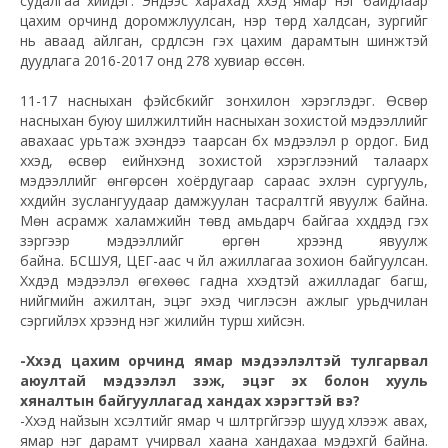
судалгаа хийдэг. Эндээс харахад хүүхэд ямар нэг байдлаар
цахим орчинд
доромжлуулсан
, нэр төрд халдсан, зургийг
нь аваад айлган, сүрдүүлсэн гэх цахим дарамтын шинжтэй
дуудлага 2016-2017 онд 278 хувиар өссөн.
11-17 насныхан фэйсбүүкийг зонхилон хэрэглэдэг. Өсвөр
насныхан буюу шилжилтийн насныхан зохистой мэдээллийг
авахаас урьтаж эхэндээ таарсан бүх мэдээлэл
рүү
ордог. Бид
хүүхэд, өсвөр үеийнхэнд зохистой хэрэглээний талаарх
мэдээллийг өнгөрсөн хоёрдугаар сараас эхлэн сургууль,
хүүхдийн зуслангуудаар дамжуулан тасралтгүй явуулж байна.
Мөн асрамж халамжийн төвд амьдарч байгаа хүүхдүүдэд гэх
зэргээр мэдээллийг өргөн хүрээнд явуулж
байна.
БСШУЯ
,
ЦЕГ
-
аас
ч үйл ажиллагаа зохион байгуулсан.
Хүүхдэд мэдээлэл өгөхөөс гадна хүүхэдтэй ажилладаг багш,
нийгмийн ажилтан, эцэг эхэд чиглэсэн ажлыг урьдчилан
сэргийлэх хүрээнд нэг жилийн турш хийсэн.
-Хүүхэд цахим орчинд ямар мэдээлэлтэй тулгарвал
аюултай
мэдээлэл
үзэж, эцэг эх
болон хууль
хяналтын байгууллагад хандах хэрэгтэй вэ?
-Хүүхэд найзын хүсэлтийг ямар ч шүүлтүүргүйгээр шууд хүлээж авах,
ямар нэг дарамт учирвал хаана хандахаа мэдэхгүй байна.