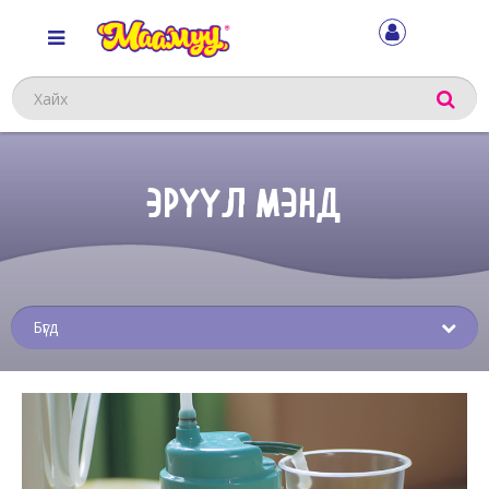
Хайх
ЭРҮҮЛ МЭНД
Sub
menu