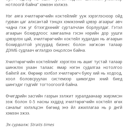
нотлоогүй байна” хэмээн хэлжээ.
Нэг аяга хүчилтөрөгчийн коктейлийг ууж хэрэглэснээр ойд
гурван цаг алхсантай тэнцэх хэмжээний цэвэр агаарыг авч
чадна гэж уг бүтээгдэхүүнийг сурталчлан борлуулдаг. Гэтэл
агаарын бохирдлоос хамгаална гэсэн нэрийн дор уушги
цэвэрлэх цай, хүчилтөрөгчийн коктейл худалдах нь агаарын
бохирдолтой улсуудад бизнес болон хөгжсөн талаар
ДЭМБ судлаач өгүүлэлдээ онцолсон байна.
Хүчилтөрөгчийн коктейлийг хэрэглэх нь ашиг тустай талаар
шинжлэх ухаан талаас ямар нэгэн судалгаа нотолгоо
байхгүй аж. Өөрөөр хэлбэл хүчилтөрөгч буюу хий нь ходоод,
хоол боловсруулах системээр шимэгдэн хүний биед
шингэдэг гэдгийг тогтоогоогүй байна.
Өчигдрийн засгийн газрын ээлжит хуралдаанаар жирэмсэн
ээж болон 0-5 насны хүүхдүүдэд хүчилтөрөгчийн коктейл өгөх
саналыг хэлэлцсэн бөгөөд энэ үйл ажиллагаа нь үр дүнгүй
хэмээн үзжээ.
Эх сурвалж: Straits times