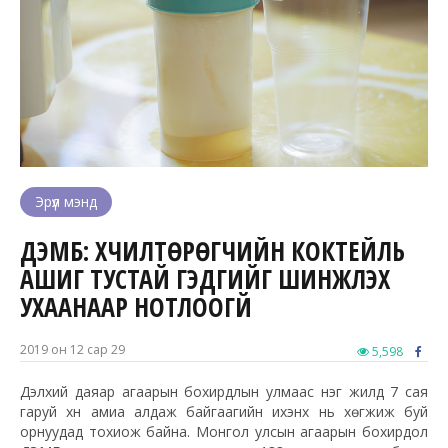
Эрүүл мэнд
ДЭМБ: ХҮЧИЛТӨРӨГЧИЙН КОКТЕЙЛЬ
АШИГ ТУСТАЙ ГЭДГИЙГ ШИНЖЛЭХ
УХААНААР НОТЛООГҮЙ
2019 он 12 сар 29
5,598
Дэлхий даяар агаарын бохирдлын улмаас нэг жилд 7 сая
гаруй хүн амиа алдаж байгаагийн ихэнх нь хөгжиж буй
орнуудад тохиож байна. Монгол улсын агаарын бохирдол