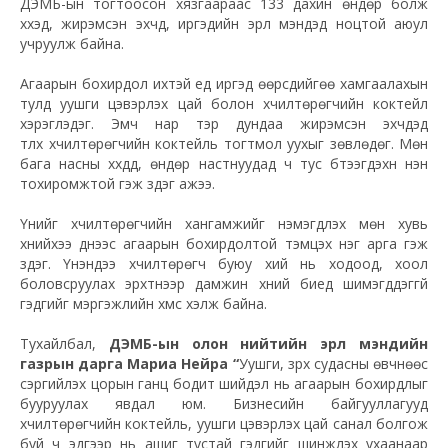
ДЭМБ-ын тогтоосон хязгаараас 133 дахин өндөр болж
хүүхэд, жирэмсэн эхчүүд, иргэдийн эрүүл мэндэд ноцтой аюул
учруулж байна.
Агаарын бохирдол ихтэй үед иргэд өөрсдийгөө хамгаалахын
тулд уушги цэвэрлэх цай болон хүчилтөрөгчийн коктейл
хэрэглэдэг. Эмч нар тэр дундаа жирэмсэн эхчүүдэд
түлхүү хүчилтөрөгчийн коктейль тогтмол уухыг зөвлөдөг. Мөн
бага насны хүүхдүүд, өндөр настнуудад ч тус бүтээгдэхүүн нэн
тохиромжтой гэж үздэг ажээ.
Үүнийг хүчилтөрөгчийн хангамжийг нэмэгдүүлэх мөн хувь
хүнийхээ үүднээс агаарын бохирдолтой тэмцэх нэг арга гэж
үздэг. Үнэндээ хүчилтөрөгч буюу хий нь ходоод, хоол
боловсруулах эрхтнээр дамжин хүний биед шимэгддэггүй
гэдгийг мэргэжлийн хүмүүс хэлж байна.
Тухайлбал,
ДЭМБ-ын олон нийтийн эрүүл мэндийн
газрын дарга Мариа Нейра “
Уушги, зүрх судасны өвчнөөс
сэргийлэх цорын ганц бодит шийдэл нь агаарын бохирдлыг
бууруулах явдал юм. Бизнесийн байгууллагууд
хүчилтөрөгчийн коктейль, уушги цэвэрлэх цай санал болгож
буй ч эдгээр нь ашиг тустай гэдгийг шинжлэх ухаанаар