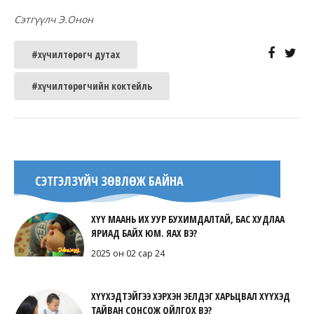
Сэтгүүлч Э.Онон
#хүчилтөрөгч дутах
#хүчилтөрөгчийн коктейль
СЭТГЭЛЗҮЙЧ ЗӨВЛӨЖ БАЙНА
ХҮҮ МААНЬ ИХ УУР БУХИМДАЛТАЙ, БАС ХУДЛАА
ЯРИАД БАЙХ ЮМ. ЯАХ ВЭ?
2025 он 02 сар 24
ХҮҮХЭДТЭЙГЭЭ ХЭРХЭН ЭЕЛДЭГ ХАРЬЦВАЛ ХҮҮХЭД
ТАЙВАН СОНСОЖ ОЙЛГОХ ВЭ?