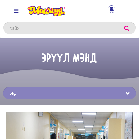
Хайх
ЭРҮҮЛ МЭНД
Sub
menu