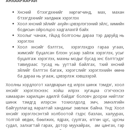
АНХААРААРАЙ
Хүнсний бүтээгдэхүүнийг хөргөгчинд, мах, махан
бүтээгдэхүүнийг хөлдөөж хэрэглэх
Хоол хүнсний зүйлийг ахуйн цэвэрлэгээний зүйлс, химийн
бодисын ойролцоо хадгалахгүй байх
Хоолыг чанаж, гүйцэд болгосны дараа тэр даруйд нь
хэрэглэх
Хоол хүнсийг бэлтгэх, хэрэглэхдээ гараа угаах,
жимсийг буцалсан бүлээн усаар зайлж хэрэглэх, усыг
буцалгаж хэрэглэх, махны модыг бусад хүнс бэлтгэдэг
тавиураас тусад нь ууттай байлгах, түүхий хүнсний
зүйлийг бэлтгэх багаж, хэрэгслийг хэрэглэхийн өмнө
ба дараа нь угааж, цэвэрлэж хэвшээрэй.
Хоолны хордлогот халдварын үед илрэх шинж тэмдэг, хоол
хүнсийг хэрэглэснээс хойш илрэх хугацаа үүсгэгчээсээ
хамааран харилцан адилгүй байдаг боловч доорхи нийтлэг
шинж тэмдгүүд илэрсэн тохиолдолд эмч, эмнэлгийн
байгууллагад яаралтай хандахыг зөвлөж байна. Үүнд: Хоол
хүнсийг хэрэглэсэнтэй холбоотой гэдэс базлах, халуурах,
толгой өвдөх, бөөлжих, ядрах, суулгах, өтгөн цус, цусны
судал, залхагтай гарах, дотор муухайрах, ам цангах, гар