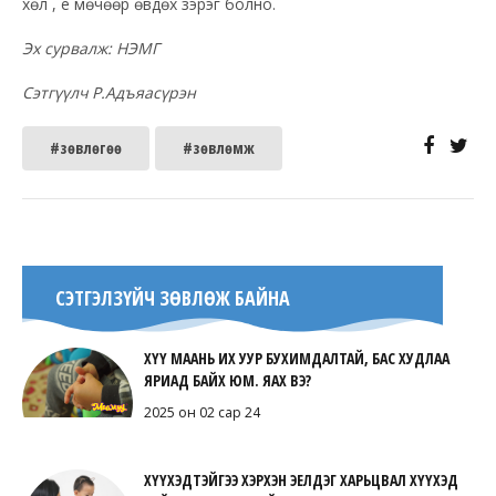
хөл , үе мөчөөр өвдөх зэрэг болно.
Эх сурвалж: НЭМГ
Сэтгүүлч Р.Адъяасүрэн
#зөвлөгөө
#зөвлөмж
СЭТГЭЛЗҮЙЧ ЗӨВЛӨЖ БАЙНА
ХҮҮ МААНЬ ИХ УУР БУХИМДАЛТАЙ, БАС ХУДЛАА
ЯРИАД БАЙХ ЮМ. ЯАХ ВЭ?
2025 он 02 сар 24
ХҮҮХЭДТЭЙГЭЭ ХЭРХЭН ЭЕЛДЭГ ХАРЬЦВАЛ ХҮҮХЭД