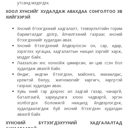
утсанд мэдэгдэх.
ХООЛ ХҮНСИЙГ ХУДАЛДАЖ АВАХДАА СОНГОЛТОО ЗӨВ
ХИЙГЭЭРЭЙ
Хүнсний бүтээгдэхүүний хадгалалт, тээвэрлэлтийн горим
баримталдаг дэлгүүр, үйлчилгээний газраас хүнсний
бүтээгдэхүүнийг худалдан авах.
Хүнсний бүтээгдэхүүний үйлдвэрлэсэн он, сар, өдөр,
хэрэглэх хугацаа, хадгалалтын нөхцөл зэргийг харж,
мэддэг байх.
Лаазалсан хүнс хонхойж цөмөрсөн, ан цав үүссэн бол
худалдаж авахгүй байх.
Өндөг, өндгөн бүтээгдэхүүн, майонез, мөхөөлдөс,
кремтэй бялуу, жигнэмэгийг хөргөгч, хөргүүртэй
газраас худалдан авах.
Хувь хүний гар дээрээс ил задгай газар, чанаргүй,
баталгаагүй, хариуцлага хүлээх чадваргүй, эргэн
холбогдох боломжгүй нөхцөлд үйлдвэрлэгдэж,
худалдаалагдаж буй хүнсний бүтээгдэхүүн худалдан
авахгүй байх
ХҮНСНИЙ БҮТЭЭГДЭХҮҮНИЙ ХАДГАЛАЛТАД