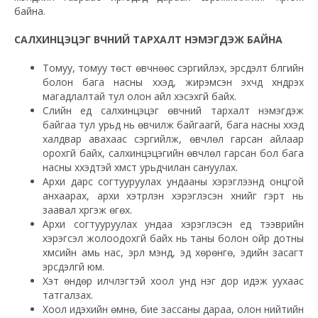
байна.
САЛХИНЦЭЦЭГ ӨВЧНИЙ ТАРХАЛТ НЭМЭГДЭЖ БАЙНА
Томуу, томуу төст өвчнөөс сэргийлэх, эрсдэлт бүлгийн
болон бага насны хүүхэд, жирэмсэн эхчүүд хүндрэх
магадлалтай тул олон айл хэсэхгүй байх.
Сүүлийн үед салхинцэцэг өвчний тархалт нэмэгдэж
байгаа тул урьд нь өвчилж байгаагүй, бага насны хүүхэд
халдвар авахаас сэргийлж, өвчлөл гарсан айлаар
орохгүй байх, салхинцэцэгийн өвчлөл гарсан бол бага
насны хүүхэдтэй хүмүүст урьдчилан сануулах.
Архи дарс согтууруулах ундааны хэрэглээнд онцгой
анхаарах, архи хэтрүүлэн хэрэглэсэн хүнийг гэрт нь
заавал хүргэж өгөх.
Архи согтууруулах ундаа хэрэглэсэн үед тээврийн
хэрэгсэл жолоодохгүй байх нь таны болон ойр дотны
хүмүүсийн амь нас, эрүүл мэнд, эд хөрөнгө, эдийн засагт
эрсдэлгүй юм.
Хэт өндөр илчлэгтэй хоол унд нэг дор идэж уухаас
татгалзах.
Хоол идэхийн өмнө, бие зассаны дараа, олон нийтийн