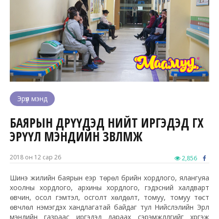
Эрүүл мэнд
БАЯРЫН ӨДРҮҮДЭД НИЙТ ИРГЭДЭД ӨГӨХ
ЭРҮҮЛ МЭНДИЙН ЗӨВЛӨМЖ
2018 он 12 сар 26
2,856
Шинэ жилийн баярын үеэр төрөл бүрийн хордлого, ялангуяа
хоолны хордлого, архины хордлого, гэдэсний халдварт
өвчин, осол гэмтэл, осголт хөлдөлт, томуу, томуу төст
өвчлөл нэмэгдэх хандлагатай байдаг тул Нийслэлийн Эрүүл
мэндийн газраас иргэдэд дараах сэрэмжлүүлгийг хүргэж