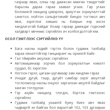
газраар явах, олны гар дамжсан мөнгөн тэмдэгтийг
барьсны дараа гараа заавал угаах. Гар угаах
боломжгүй нөхцөлд цэвэрлэх, ариутгах зориулалттай
санитол, нойтон сальфетикийг биедээ тогтмол авч
явж, хэрэглэж хэвших нь баярын үеэр ихсэх
хандлагатай байдаг бохир гараар дамждаг гэдэсний
халдварт өвчнөөс сэргийлэх ач холбогдолтой юм.
ОСОЛ ГЭМТЛЭЭС СЭРГИЙЛНЭ ҮҮ
Бага насны хүүхдийг гэртээ болон гудамж талбайд
хараа хяналтгүйгээр ганцааранг нь орхихгүй байх
Гал түймрийн аюулаас сэргийлэх
Автомашинаар зорчих бол зориулалтын нэмэлт
суудал, бүс хэрэглэх
Ногоон гэрэл, цагаан шугамаар зам хөндлөн гарах
Унадаг дугуй, тэшүүр, дугуйт самбар зэрэг аюултай
тоглоомоор насны онцлог харгалзан аюулгүй байдлыг
ханган тоглуулах
Гэр ахуйн нөхцөлд түлэгдэх, бэртэж гэмтэхээс
сэргийлэх
Гудамж талбайд ухаангүй буюу биеэ авч явах
чадваргүй хүн байгаа бол яаралтай 102, 103 дугаарын