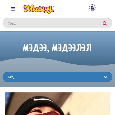
Хайх
МЭДЭЭ, МЭДЭЭЛЭЛ
Sub
menu