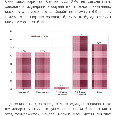
бүхий маск хэрэглэж байгаа бол 37% нь хавхлагатай,
хавхлагагүй үйлдвэрийн зориулалтын тоосноос хамгаалах
маск зүүж хэрэглэдэг гэжээ. Хүүхдийн цөөн хувь (16%) нь нь
PM2.5 тоосонцор шүүх хавхлагагүй, 42% нь бусад төрлийн
маск зүүж хэрэглэж байна.
Эцэг эхчүүдээс хүүхдэдээ зориулж маск худалдан авахдаа тоос
шүүх чанарыг хамгийн их (40%) нь анхаарч байна. Түүнчлэн
зүүхэд тохиромжтой байдал, маскыг олон дахин ашиглах