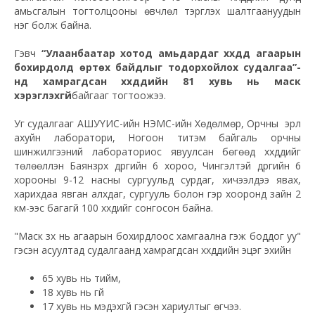
амьсгалын тогтолцооны өвчлөл тэргүүлэх шалтгаануудын
нэг болж байна.
Гэвч
“Улаанбаатар хотод амьдардаг хүүхдүүд агаарын
бохирдолд өртөх байдлыг тодорхойлох судалгаа”-
нд хамрагдсан хүүхдүүдийн 81 хувь нь маск
хэрэглэхгүй
байгааг тогтоожээ.
Уг судалгааг АШУҮИС-ийн НЭМС-ийн Хөдөлмөр, Орчны эрүүл
ахуйн лаборатори, Ногоон титэм байгаль орчны
шинжилгээний лабораториос явуулсан бөгөөд хүүхдүүдийг
төлөөлүүлэн Баянзүрх дүүргийн 6 хороо, Чингэлтэй дүүргийн 6
хорооны 9-12 насны сургуульд сурдаг, хичээлдээ явах,
харихдаа явган алхдаг, сургууль болон гэр хооронд зайн 2
км-ээс багагүй 100 хүүхдийг сонгосон байна.
"Маск зүүх нь агаарын бохирдлоос хамгаална гэж боддог уу"
гэсэн асуултад судалгаанд хамрагдсан хүүхдүүдийн эцэг эхийн
65 хувь нь тийм,
18 хувь нь үгүй
17 хувь нь мэдэхгүй гэсэн хариултыг өгчээ.