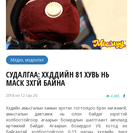
Мэдээ, мэдээлэл
СУДАЛГАА: ХҮҮХДҮҮДИЙН 81 ХУВЬ НЬ
МАСК ЗҮҮХГҮЙ БАЙНА
2018 он 12 сар 26
4,485
Хүүхдийн амьсгалын замын эрхтэн тогтолцоо бүрэн хөгжөөгүй,
амьсгалын давтамж нь олон байдаг зэрэгтэй
холбоотойгоор агаарын бохирдлын шалтгаант өвчлөлд
өртөмхий байдаг. Агаарын бохирдол УБ хотод их
байгаатай холбоотойгоор 0-15 насны хүүхдүүдийн дунд