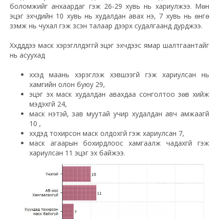
боломжийг анхаардаг гэж 26-29 хувь нь хариулжээ. Мөн
эцэг эхчүүдийн 10 хувь нь худалдан авах үнэ, 7 хувь нь өнгө
үзэмж нь чухал гэж үзсэн талаар дээрх судалгаанд дурджээ.
Хүүхдүүддээ маск хэрэглүүлдэггүй эцэг эхчүүдээс ямар шалтгаантайг
нь асуухад
хүүхэд маань хэрэглэж хэвшээгүй гэж хариулсан нь
хамгийн олон буюу 29,
эцэг эх маск худалдан авахдаа сонголтоо зөв хийж
мэдэхгүй 24,
маск үнэтэй, зав муутай учир худалдан авч амжаагүй
10 ,
хүүхдэд тохирсон маск олдохгүй гэж хариулсан 7,
маск агаарын бохирдлоос хамгаалж чадахгүй гэж
хариулсан 11 эцэг эх байжээ.