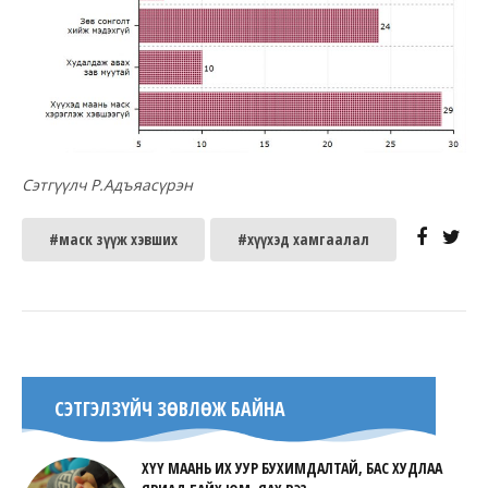
Сэтгүүлч Р.Адъяасүрэн
#маск зүүж хэвших
#хүүхэд хамгаалал
СЭТГЭЛЗҮЙЧ ЗӨВЛӨЖ БАЙНА
ХҮҮ МААНЬ ИХ УУР БУХИМДАЛТАЙ, БАС ХУДЛАА