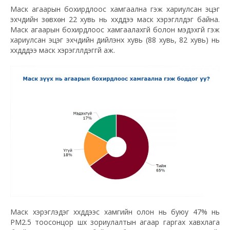
Маск агаарын бохирдлоос хамгаална гэж хариулсан эцэг
эхчүүдийн зөвхөн 22 хувь нь хүүхдүүдээ маск хэрэглүүлдэг байна.
Маск агаарын бохирдлоос хамгаалахгүй болон мэдэхгүй гэж
хариулсан эцэг эхчүүдийн дийлэнх хувь (88 хувь, 82 хувь) нь
хүүхдүүддээ маск хэрэглүүлдэггүй аж.
Маск хэрэглэдэг хүүхдүүдээс хамгийн олон нь буюу 47% нь
PM2.5 тоосонцор шүүх зориулалтын агаар гаргах хавхлага