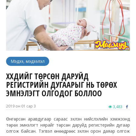
Мэдээ, мэдээлэл
ХҮҮХДИЙГ ТӨРСӨН ДАРУЙД
РЕГИСТРИЙН ДУГААРЫГ НЬ ТӨРӨХ
ЭМНЭЛЭГТ ОЛГОДОГ БОЛЛОО
2019 он 01 сар 3
3,483
Өнгөрсөн аравдугаар сараас эхлэн нийслэлийн хэмжээнд
төрөх эмнэлэгт нярайг төрсөн даруйд регистерийн дугаар
олгож байсан. Тэгвэл өнөөдрөөс эхлэн орон даяар олгож