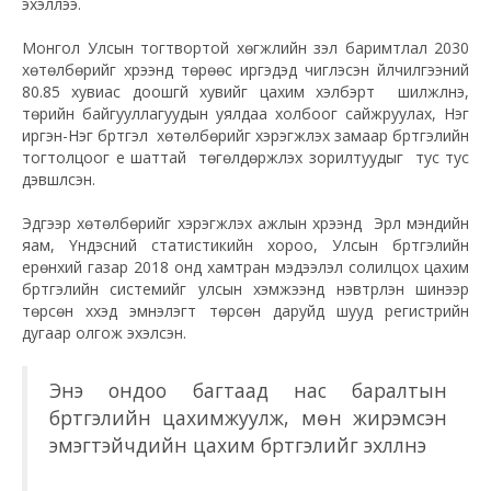
эхэллээ.
Монгол Улсын тогтвортой хөгжлийн үзэл баримтлал 2030
хөтөлбөрийг хүрээнд төрөөс иргэдэд чиглэсэн үйлчилгээний
80.85 хувиас доошгүй хувийг цахим хэлбэрт шилжүүлнэ,
төрийн байгууллагуудын уялдаа холбоог сайжруулах, Нэг
иргэн-Нэг бүртгэл хөтөлбөрийг хэрэгжүүлэх замаар бүртгэлийн
тогтолцоог үе шаттай төгөлдөржүүлэх зорилтуудыг тус тус
дэвшүүлсэн.
Эдгээр хөтөлбөрийг хэрэгжүүлэх ажлын хүрээнд Эрүүл мэндийн
яам, Үндэсний статистикийн хороо, Улсын бүртгэлийн
ерөнхий газар 2018 онд хамтран мэдээлэл солилцох цахим
бүртгэлийн системийг улсын хэмжээнд нэвтрүүлэн шинээр
төрсөн хүүхэд эмнэлэгт төрсөн даруйд шууд регистрийн
дугаар олгож эхэлсэн.
Энэ ондоо багтаад нас баралтын
бүртгэлийн цахимжуулж, мөн жирэмсэн
эмэгтэйчүүдийн цахим бүртгэлийг эхлүүлнэ