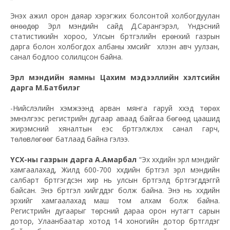
Энэхүү ажил орон даяар хэрэгжих болсонтой холбогдуулан
өнөөдөр Эрүүл мэндийн сайд Д.Сарангэрэл, Үндэсний
статистикийн хороо, Улсын бүртгэлийн ерөнхий газрын
дарга болон холбогдох албаны хүмүүсийг хүлээн авч уулзан,
санал бодлоо солилцсон байна.
Эрүүл мэндийн яамны Цахим мэдээллийн хэлтсийн
дарга М.Батбилэг
-Нийслэлийн хэмжээнд арван мянга гаруй хүүхэд төрөх
эмнэлгээс регистрийн дугаар аваад байгаа бөгөөд цаашид
жирэмсний хяналтын үеэс бүртгэлжүүлэх санал гарч,
төлөвлөгөөг батлаад байна гэлээ.
ҮСХ-ны газрын дарга А.Амарбал
“Эх хүүхдийн эрүүл мэндийг
хамгаалахад, Жилд 600-700 хүүхдийн бүртгэл эрүүл мэндийн
салбарт бүртгэгдсэн хир нь улсын бүртгэлд бүртгэгддэггүй
байсан. Энэ бүртгэл хийгддэг болж байна. Энэ нь хүүхдийн
эрхийг хамгаалахад маш том алхам болж байна.
Регистрийн дугаарыг төрсний дараа орон нутагт сарын
дотор, Улаанбаатар хотод 14 хоногийн дотор бүртгүүлдэг