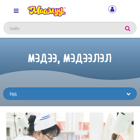
Хайх
МЭДЭЭ, МЭДЭЭЛЭЛ
Sub
menu