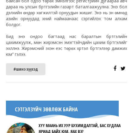
байсан бол одоо төрөх эмнэлгээс регистрийн дугаараа авч
дараа нь улсын бүртгэлийн газарт баталгаажуулна. Энэ бол
дэлхийн өндөр хөгжилтэй орнуудын жишиг. Энэ нь зүүн өмнөд
азийн орнуудад хүний наймаанаас сэргийлэх том алхам
болдог.
Бид энэ ондоо багтаад нас баралтын бүртгэлийн
цахимжуулж, мөн жирэмсэн эмэгтэйчүүдийн цахим бүртгэлийг
эхлүүлнэ. Жирэмсний эхэн үеэс төрөх хүртэл бүртгэлээр дамжих
юм” гэлээ.
#шинэ хүүхэд
СЭТГЭЛЗҮЙЧ ЗӨВЛӨЖ БАЙНА
ХҮҮ МААНЬ ИХ УУР БУХИМДАЛТАЙ, БАС ХУДЛАА
ЯРИАД БАЙХ ЮМ. ЯАХ ВЭ?