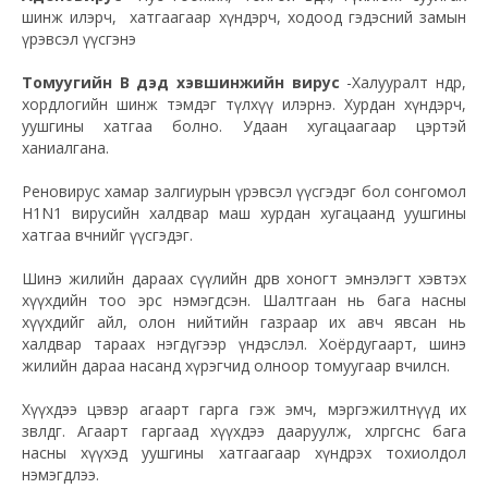
шинж илэрч, хатгаагаар хүндэрч, ходоод гэдэсний замын
үрэвсэл үүсгэнэ
Томуугийн В дэд хэвшинжийн вирус
-Халууралт өндөр,
хордлогийн шинж тэмдэг түлхүү илэрнэ. Хурдан хүндэрч,
уушгины хатгаа болно. Удаан хугацаагаар цэртэй
ханиалгана.
Реновирус хамар залгиурын үрэвсэл үүсгэдэг бол сонгомол
H1N1 вирусийн халдвар маш хурдан хугацаанд уушгины
хатгаа өвчнийг үүсгэдэг.
Шинэ жилийн дараах сүүлийн дөрөв хоногт эмнэлэгт хэвтэх
хүүхдийн тоо эрс нэмэгдсэн. Шалтгаан нь бага насны
хүүхдийг айл, олон нийтийн газраар их авч явсан нь
халдвар тараах нэгдүгээр үндэслэл. Хоёрдугаарт, шинэ
жилийн дараа насанд хүрэгчид олноор томуугаар өвчилсөн.
Хүүхдээ цэвэр агаарт гарга гэж эмч, мэргэжилтнүүд их
зөвлөдөг. Агаарт гаргаад хүүхдээ дааруулж, хөлөргөснөөс бага
насны хүүхэд уушгины хатгаагаар хүндрэх тохиолдол
нэмэгдлээ.