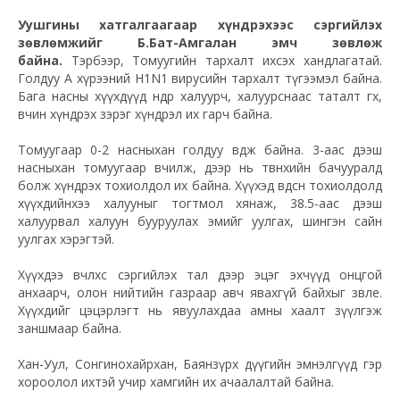
Уушгины хатгалгаагаар хүндрэхээс сэргийлэх
зөвлөмжийг Б.Бат-Амгалан эмч зөвлөж
байна.
Тэрбээр, Томуугийн тархалт ихсэх хандлагатай.
Голдуу А хүрээний H1N1 вирусийн тархалт түгээмэл байна.
Бага насны хүүхдүүд өндөр халуурч, халуурснаас таталт өгөх,
өвчин хүндрэх зэрэг хүндрэл их гарч байна.
Томуугаар 0-2 насныхан голдуу өвдөж байна. 3-аас дээш
насныхан томуугаар өвчилж, дээр нь төвөнхийн бачууралд
болж хүндрэх тохиолдол их байна. Хүүхэд өвдсөн тохиолдолд
хүүхдийнхээ халууныг тогтмол хянаж, 38.5-аас дээш
халуурвал халуун бууруулах эмийг уулгах, шингэн сайн
уулгах хэрэгтэй.
Хүүхдээ өвчлөхөөс сэргийлэх тал дээр эцэг эхчүүд онцгой
анхаарч, олон нийтийн газраар авч явахгүй байхыг зөвлөе.
Хүүхдийг цэцэрлэгт нь явуулахдаа амны хаалт зүүлгэж
заншмаар байна.
Хан-Уул, Сонгинохайрхан, Баянзүрх дүүгийн эмнэлгүүд гэр
хороолол ихтэй учир хамгийн их ачаалалтай байна.