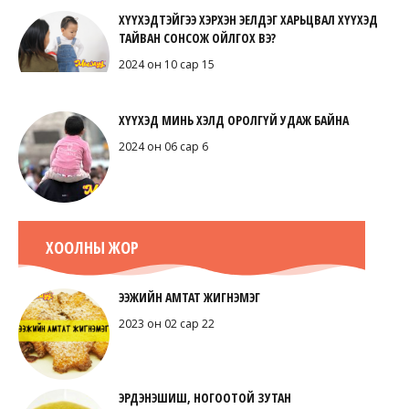
ХҮҮХЭДТЭЙГЭЭ ХЭРХЭН ЭЕЛДЭГ ХАРЬЦВАЛ ХҮҮХЭД
ТАЙВАН СОНСОЖ ОЙЛГОХ ВЭ?
2024 он 10 сар 15
ХҮҮХЭД МИНЬ ХЭЛД ОРОЛГҮЙ УДАЖ БАЙНА
2024 он 06 сар 6
ХООЛНЫ ЖОР
ЭЭЖИЙН АМТАТ ЖИГНЭМЭГ
2023 он 02 сар 22
ЭРДЭНЭШИШ, НОГООТОЙ ЗУТАН