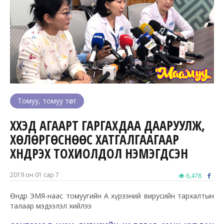
Томуу, томуу төст
ХҮҮХЭД АГААРТ ГАРГАХДАА ДААРУУЛЖ,
ХӨЛӨРГӨСНӨӨС ХАТГАЛГААГААР
ХҮНДРЭХ ТОХИОЛДОЛ НЭМЭГДСЭН
2019 он 01 сар 7
6,478
Өнөөдөр ЭМЯ-наас томуугийн А хүрээний вирусийн тархалтын
талаар мэдээлэл хийлээ