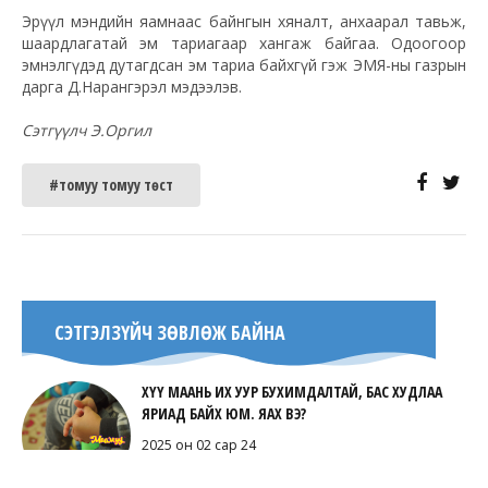
Эрүүл мэндийн яамнаас байнгын хяналт, анхаарал тавьж,
шаардлагатай эм тариагаар хангаж байгаа. Одоогоор
эмнэлгүдэд дутагдсан эм тариа байхгүй гэж ЭМЯ-ны газрын
дарга Д.Нарангэрэл мэдээлэв.
Сэтгүүлч Э.Оргил
#томуу томуу төст
СЭТГЭЛЗҮЙЧ ЗӨВЛӨЖ БАЙНА
ХҮҮ МААНЬ ИХ УУР БУХИМДАЛТАЙ, БАС ХУДЛАА
ЯРИАД БАЙХ ЮМ. ЯАХ ВЭ?
2025 он 02 сар 24