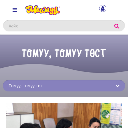
Хайх
ТОМУУ, ТОМУУ ТӨСТ
Sub
menu