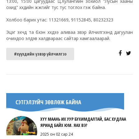
13:00, 15:00 цагуудаас Ц.Хулангийн зохиол "Лусын хааны
охид" хүүхдийн жүжгийг тус тус тоглох гэж байна.
Холбоо барих утас: 11321669, 91152845, 80232323
Эцэг эхчүүд та бүхэн хүүхдээ аливаа үзвэр үйлчилгээнд дагуулан
очихдоо элдэв халдвараас сайтар хамгаалаарай.
#хүүхдийн үзвэр үйлчилгээ
СЭТГЭЛЗҮЙЧ ЗӨВЛӨЖ БАЙНА
ХҮҮ МААНЬ ИХ УУР БУХИМДАЛТАЙ, БАС ХУДЛАА
ЯРИАД БАЙХ ЮМ. ЯАХ ВЭ?
2025 он 02 сар 24