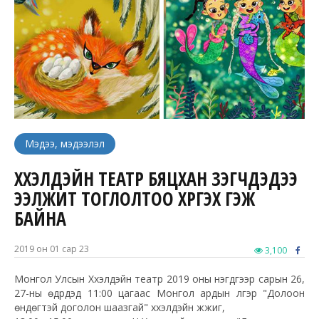
Мэдээ, мэдээлэл
ХҮҮХЭЛДЭЙН ТЕАТР БЯЦХАН ҮЗЭГЧДЭДЭЭ
ЭЭЛЖИТ ТОГЛОЛТОО ХҮРГЭХ ГЭЖ
БАЙНА
2019 он 01 сар 23
3,100
Монгол Улсын Хүүхэлдэйн театр 2019 оны нэгдүгээр сарын 26,
27-ны өдрүүдэд 11:00 цагаас Монгол ардын үлгэр "Долоон
өндөгтэй доголон шаазгай" хүүхэлдэйн жүжиг,