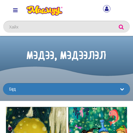
Хайх
МЭДЭЭ, МЭДЭЭЛЭЛ
Sub
menu