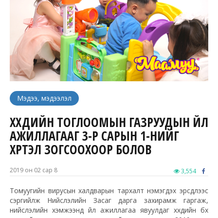
Мэдээ, мэдээлэл
ХҮҮХДИЙН ТОГЛООМЫН ГАЗРУУДЫН ҮЙЛ
АЖИЛЛАГААГ 3-Р САРЫН 1-НИЙГ
ХҮРТЭЛ ЗОГСООХООР БОЛОВ
2019 он 02 сар 8
3,554
Томуугийн вирусын халдварын тархалт нэмэгдэх эрсдлээс
сэргийлж Нийслэлийн Засаг дарга захирамж гаргаж,
нийслэлийн хэмжээнд үйл ажиллагаа явуулдаг хүүхдийн бүх