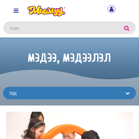
Хайх
МЭДЭЭ, МЭДЭЭЛЭЛ
Sub
menu