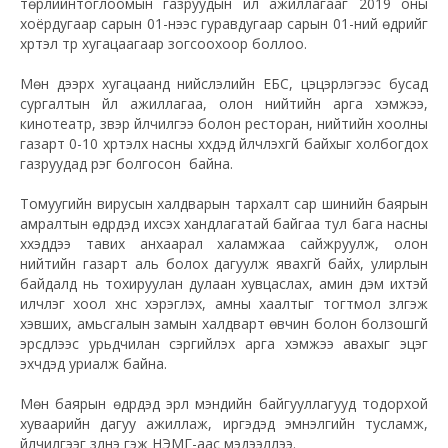
төрлийнтоглоомын газруудын үйл ажиллагааг 2019 оны
хоёрдугаар сарын 01-нээс гуравдугаар сарын 01-ний өдрийг
хүртэл түр хугацаагаар зогсоохоор боллоо.
Мөн дээрх хугацаанд нийслэлийн ЕБС, цэцэрлэгээс бусад
сургалтын үйл ажиллагаа, олон нийтийн арга хэмжээ,
кинотеатр, үзвэр үйлчилгээ болон ресторан, нийтийн хоолны
газарт 0-10 хүртэлх насны хүүхдэд үйлчлэхгүй байхыг холбогдох
газруудад үүрэг болгосон байна.
Томуугийн вирусын халдварын тархалт сар шинийн баярын
амралтын өдрүүдэд ихсэх хандлагатай байгаа тул бага насны
хүүхэддээ тавих анхаарал халамжаа сайжруулж, олон
нийтийн газарт аль болох дагуулж явахгүй байх, улирлын
байдалд нь тохируулан дулаан хувцаслах, амин дэм ихтэй
илчлэг хоол хүнс хэрэглэх, амны хаалтыг тогтмол зүүлгэж
хэвших, амьсгалын замын халдварт өвчин болон болзошгүй
эрсдлээс урьдчилан сэргийлэх арга хэмжээ авахыг эцэг
эхчүүдэд уриалж байна.
Мөн баярын өдрүүдэд эрүүл мэндийн байгууллагууд тодорхой
хуваарийн дагуу ажиллаж, иргэдэд эмнэлгийн тусламж,
үйлчилгээг үзүүлнэ гэж НЭМГ-аас мэдээллээ.