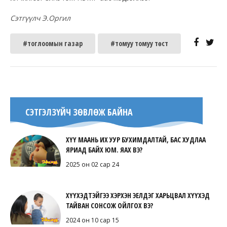
Сэтгүүлч Э.Оргил
#тоглоомын газар
#томуу томуу төст
СЭТГЭЛЗҮЙЧ ЗӨВЛӨЖ БАЙНА
ХҮҮ МААНЬ ИХ УУР БУХИМДАЛТАЙ, БАС ХУДЛАА
ЯРИАД БАЙХ ЮМ. ЯАХ ВЭ?
2025 он 02 сар 24
ХҮҮХЭДТЭЙГЭЭ ХЭРХЭН ЭЕЛДЭГ ХАРЬЦВАЛ ХҮҮХЭД
ТАЙВАН СОНСОЖ ОЙЛГОХ ВЭ?
2024 он 10 сар 15