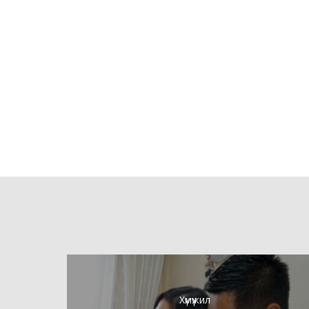
Хүмүүжил