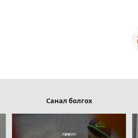
Санал болгох
Хүмүүжил