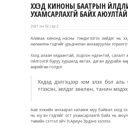
ХҮҮХЭД КИНОНЫ БААТРЫН ҮЙЛДЛИ
УХАМСАРЛАХГҮЙ БАЙХ АЮУЛТАЙ
2021 он 02 сар 2
Аливаа кинонд насны тэмдэглэгээ хийдэг нь хүүх
нөлөөлнө гэдгийг урьдчилан анхааруулах зорилго
Хүүхэд алаан хядаантай, зодоон нүдээнтэй, салалт
ойлгохгүй буруу зуршилд автах, даган дуурайж өө
өөрийгөө голдог.
Хүүхдэд дэлгэцээр юм үзүүлэх бол ал
түгээсэн, эелдэг зөөлөн, танин мэдэхүйн
Аав ээжийн анхаарал халамж муу байвал хүүхэд үз
нь юу вэ гэдгийг огт ухамсарлахгүй байх нь аюул
төвийн сэтгэл зүйч Н.Ариун-Эрдэнэ хэллээ.