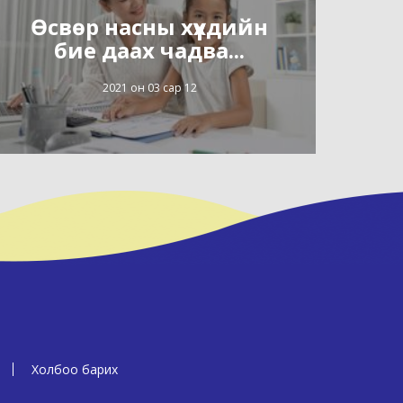
Өсвөр насны хүүхдийн
бие даах чадва...
2021 он 03 сар 12
Холбоо барих