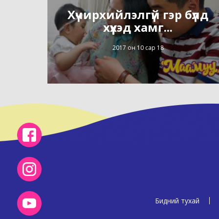
Хүчирхийлэлгүй гэр бүлд
хүүхэд хамг...
2017 он 10 сар 18
Бидний тухай