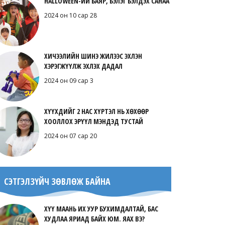
HALLOWEEN-ИЙ БАЯР, БЭЛЭГ БЭЛДЭХ САНАА
2024 он 10 сар 28
ХИЧЭЭЛИЙН ШИНЭ ЖИЛЭЭС ЭХЛЭН
ХЭРЭГЖҮҮЛЖ ЭХЛЭХ ДАДАЛ
2024 он 09 сар 3
ХҮҮХДИЙГ 2 НАС ХҮРТЭЛ НЬ ХӨХӨӨР
ХООЛЛОХ ЭРҮҮЛ МЭНДЭД ТУСТАЙ
2024 он 07 сар 20
СЭТГЭЛЗҮЙЧ ЗӨВЛӨЖ БАЙНА
ХҮҮ МААНЬ ИХ УУР БУХИМДАЛТАЙ, БАС
ХУДЛАА ЯРИАД БАЙХ ЮМ. ЯАХ ВЭ?