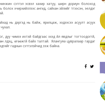
ч нинжин сэтгэл эсвэл хахир хатуу, ширүүн дориун болоход
ль болох хүчирхийллээс ангид, сайхан зүйлийг түгээсэн, эелдэг
эй.
эж байхад нь дэргэд нь байж, ярилцаж, хүүхдээсээ асуулт асуух
 чухал.
дог, дуу чимээ ихтэй байдгаас хүүхэд үйл явдлыг тогтоодоггүй,
дийлөн үлдэц, өгөөжгүй байх талтай. Ялангуяа цувралаар гардаг
й гэдгийг гаднын сэтгэлзүйчид үзэж байна.