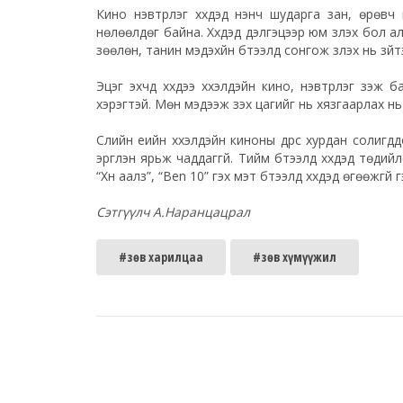
Кино нэвтрүүлэг хүүхдэд үнэнч шударга зан, өрөв
нөлөөлдөг байна. Хүүхдэд дэлгэцээр юм үзүүлэх бол а
зөөлөн, танин мэдэхүйн бүтээлүүд сонгож үзүүлэх нь зүйт
Эцэг эхчүүд хүүхдээ хүүхэлдэйн кино, нэвтрүүлэг үз
хэрэгтэй. Мөн мэдээж үзэх цагийг нь хязгаарлах нь
Сүүлийн үеийн хүүхэлдэйн киноны дүрс хурдан солигд
эргүүлэн ярьж чаддаггүй. Тийм бүтээлүүд хүүхдэд тө
“Хүн аалз”, “Ben 10” гэх мэт бүтээлүүд хүүхдэд өгөөжгү
Сэтгүүлч А.Наранцацрал
#зөв харилцаа
#зөв хүмүүжил