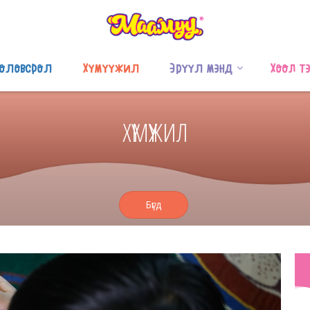
оловсрол
Хүмүүжил
Эрүүл мэнд
Хоол т
ХҮМҮҮЖИЛ
Бүгд