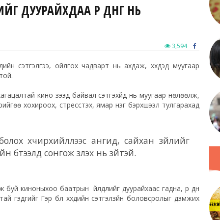
ЙГ ДУУРАЙХДАА ҮР ДҮНГ НЬ
3,594
дийн сэтгэлгээ, ойлгох чадварт нь ахдаж, хүүхдэд муугаар
той.
 хагацалтай кино үзээд байвал сэтгэхүйд нь муугаар нөлөөлж,
рийгөө хохироох, стресстэх, ямар нэг бэрхшээл тулгарахад
ь болох хүчирхийллээс ангид, сайхан зүйлийг
 бүтээлүүд сонгож үзүүлэх нь зүйтэй.
эж буй киноныхоо баатрын үйлдлийг дуурайхаас гадна, үр дүн
тай гэдгийг Гэр бүл хүүхдийн сэтгэлзүйн боловсролыг дэмжих