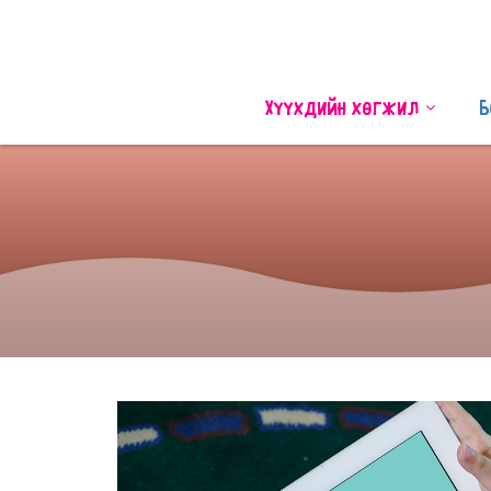
Хүүхдийн хөгжил
Б