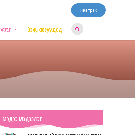
Нэвтрэх
эжээл
Ээж, аавуудад
МЭДЭЭ МЭДЭЭЛЭЛ