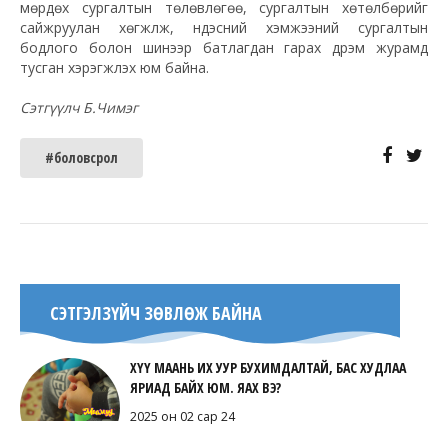
мөрдөх сургалтын төлөвлөгөө, сургалтын хөтөлбөрийг
сайжруулан хөгжүүлж, үндэсний хэмжээний сургалтын
бодлого болон шинээр батлагдан гарах дүрэм журамд
тусган хэрэгжүүлэх юм байна.
Сэтгүүлч Б.Чимэг
#боловсрол
СЭТГЭЛЗҮЙЧ ЗӨВЛӨЖ БАЙНА
ХҮҮ МААНЬ ИХ УУР БУХИМДАЛТАЙ, БАС ХУДЛАА
ЯРИАД БАЙХ ЮМ. ЯАХ ВЭ?
2025 он 02 сар 24