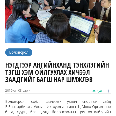
Боловсрол
НЭГДҮГЭЭР АНГИЙНХАНД ТЭНХЛЭГИЙН
ТЭГШ ХЭМ ОЙЛГУУЛАХ ХИЧЭЭЛ
ЗААДГИЙГ БАГШ НАР ШҮҮМЖЛЭВ
2019 он 03 сар 4
2,413
Боловсрол, соёл, шинжлэх ухаан спортын сайд
Ё.Баатарбилэг, Улсын Их хурлын гишүүн Ц.Мөнх-Оргил нар
бага, суурь, бүрэн дунд боловсролын цөм хөтөлбөрийн