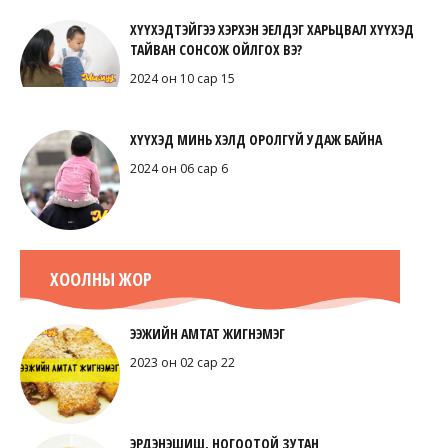
ХҮҮХЭДТЭЙГЭЭ ХЭРХЭН ЭЕЛДЭГ ХАРЬЦВАЛ ХҮҮХЭД
ТАЙВАН СОНСОЖ ОЙЛГОХ ВЭ?
2024 он 10 сар 15
ХҮҮХЭД МИНЬ ХЭЛД ОРОЛГҮЙ УДАЖ БАЙНА
2024 он 06 сар 6
ХООЛНЫ ЖОР
ЭЭЖИЙН АМТАТ ЖИГНЭМЭГ
2023 он 02 сар 22
ЭРДЭНЭШИШ, НОГООТОЙ ЗУТАН