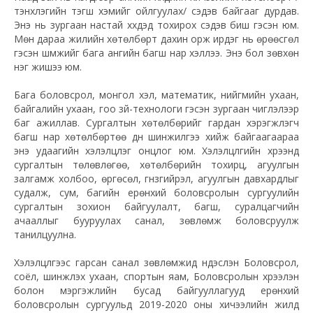
тэнхлэгийн тэгш хэмийг ойлгуулах/ сэдэв байгааг дурдав.
Энэ нь зургаан настай хүүхдэд тохирох сэдэв биш гэсэн юм.
Мөн дараа жилийн хөтөлбөрт дахин орж ирдэг нь өрөөсгөл
гэсэн шүүмжийг бага ангийн багш нар хэллээ. Энэ бол зөвхөн
нэг жишээ юм.
Бага боловсрол, монгол хэл, математик, нийгмийн ухаан,
байгалийн ухаан, гоо зүй-технологи гэсэн зургаан чиглэлээр
баг ажиллав. Сургалтын хөтөлбөрийг гардан хэрэгжүүлэгч
багш нар хөтөлбөртөө дүн шинжилгээ хийж байгаагаараа
энэ удаагийн хэлэлцүүлэг онцлог юм. Хэлэлцүүлгийн хүрээнд
сургалтын төлөвлөгөө, хөтөлбөрийн тохирц, агуулгын
залгамж холбоо, өргөсөл, гүнзгийрэл, агуулгын давхардлыг
судалж, сум, багийн ерөнхий боловсролын сургуулийн
сургалтын зохион байгуулалт, багш, суралцагчийн
ачааллыг бууруулах санал, зөвлөмж боловсруулж
танилцуулна.
Хэлэлцүүлгээс гарсан санал зөвлөмжид үндэслэн Боловсрол,
соёл, шинжлэх ухаан, спортын яам, Боловсролын хүрээлэн
болон мэргэжлийн бусад байгууллагууд ерөнхий
боловсролын сургуульд 2019-2020 оны хичээлийн жилд