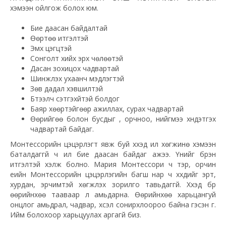
хэмээн ойлгож болох юм.
Бие даасан байдалтай
Өөртөө итгэлтэй
Эмх цэгцтэй
Сонголт хийх эрх чөлөөтэй
Дасан зохицох чадвартай
Шинжлэх ухаанч мэдлэгтэй
Зөв дадал хэвшилтэй
Бүтээлч сэтгэхүйтэй болдог
Баяр хөөртэйгөөр ажиллах, сурах чадвартай
Өөрийгөө болон бусдыг , орчноо, нийгмээ хүндэтгэх
чадвартай байдаг.
Монтессорийн цэцэрлэгт явж буй хүүхэд илүү хөгжинө хэмээн
баталдаггүй ч илүү бие даасан байдаг ажээ. Үүнийг бүрэн
итгэлтэй хэлж болно.
Мария
Монтессори ч тэр, орчин
үеийн Монтессорийн цэцэрлэгийн багш нар ч хүүхдийг эрт,
хурдан, эрчимтэй хөгжүүлэх зорилго тавьдаггүй. Хүүхэд бүр
өөрийнхөө тааваар л амьдарна. Өөрийнхөө харьцангуй
онцлог амьдрал, чадвар, хүсэл сонирхлоороо байна гэсэн үг.
Ийм болохоор харьцуулах аргагүй биз.