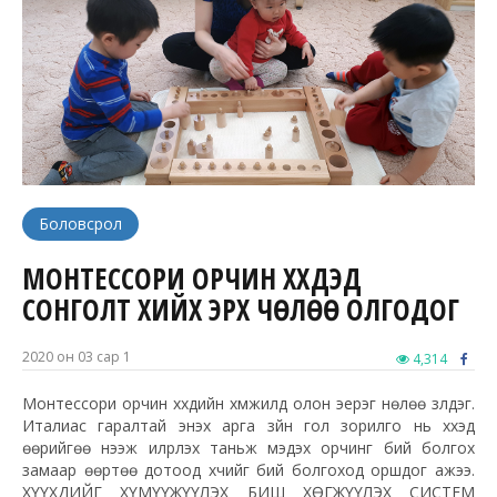
Боловсрол
МОНТЕССОРИ ОРЧИН ХҮҮХДЭД
СОНГОЛТ ХИЙХ ЭРХ ЧӨЛӨӨ ОЛГОДОГ
2020 он 03 сар 1
4,314
Монтессори орчин хүүхдийн хүмүүжилд олон эерэг нөлөө үзүүлдэг.
Италиас гаралтай энэхүү арга зүйн гол зорилго нь хүүхэд
өөрийгөө нээж илрүүлэх таньж мэдэх орчинг бий болгох
замаар өөртөө дотоод хүчийг бий болгоход оршдог ажээ.
ХҮҮХДИЙГ ХҮМҮҮЖҮҮЛЭХ БИШ ХӨГЖҮҮЛЭХ СИСТЕМ