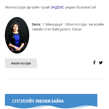
Монтессори аргазүйн тухай
ЭНДЭЭС
унших боломжтой.
Зөвлөх:
Г.Мөнхцэцэг /Монтессори хөгжлийн
төвийн үүсгэн байгуулагч, багш/
#монтессори
СЭТГЭЛЗҮЙЧ ЗӨВЛӨЖ БАЙНА