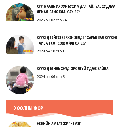
ХҮҮ МААНЬ ИХ УУР БУХИМДАЛТАЙ, БАС ХУДЛАА
ЯРИАД БАЙХ ЮМ. ЯАХ ВЭ?
2025 он 02 сар 24
ХҮҮХЭДТЭЙГЭЭ ХЭРХЭН ЭЕЛДЭГ ХАРЬЦВАЛ ХҮҮХЭД
ТАЙВАН СОНСОЖ ОЙЛГОХ ВЭ?
2024 он 10 сар 15
ХҮҮХЭД МИНЬ ХЭЛД ОРОЛГҮЙ УДАЖ БАЙНА
2024 он 06 сар 6
ХООЛНЫ ЖОР
ЭЭЖИЙН АМТАТ ЖИГНЭМЭГ