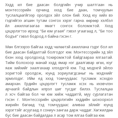
Хүүхдүүд илүү бие даасан болдгийн учир шалтгаан нь
монтессорийн орчинд хүүхэд бие даан, томчуулын
туслалцаагүйгээр оролдох зүйл олон бий. Хүүхэд юу хийх вэ
гэдгийгээ агшин тутам сонгох хэрэг гарна. өөрөөр хэлбэл
үйл ажиллагаагаа ямагт сонгох боломжтой. Хүүхэд
цэцэрлэгтээ ирээд: “Би юм угаая” гэвэл угаагаад л, “Би тоо
бодъё” гэвэл бодоод л байна гэсэн үг.
Мөн бүлгээрээ байгаа хүүхдүүд чөлөөтэй ажиллана гэдэг бол илүү
бие даасан байдалтай болгодог юм. Монтессорийн эд зүйл
бүхэн хүүхэд оролдоход тохиромжтой байдгаараа ялгаатай.
Тийм болохоор манай хүүхдүүд ямар нэг даалгавар өгөх, юуг
яаж хийхийг заалгахаар хүлээдэггүй юм. Тэд мэдэхгүй зүйлээ
зоригтой оролдож, юунд зориулагдсаныг нь мэдэхийг
эрмэлздэг. Ийм үед хүүхэд томчуудаас тусламж хүсэхдээ
амархан. Ердийн цэцэрлэгт тусламж хүсэх нь ихэвчлэн
арчаагүй байдлын илрэл шиг тусдаг билээ. Туслалцаа
л
хүсч
байгаа бол чи юм хийж чаддаггүй, муу сурлагатан
гэсэн үг. Монтессорийн цэцэрлэгийн хүүхдүүдийн шохоорхол
жирийн бөгөөд тэд томчуудаас аливаа зүйлийг юунд
хэрэгтэйг асуугаад л сониуч зангаа дарж чаддаг. Хөгжилдөө
бус бие даасан байдалдаа л асар том ялгаа байгаа юм.