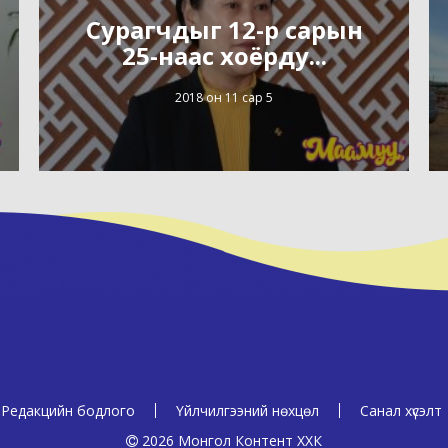
Сурагчдыг 12-р сарын
25-наас хоёрду...
2018 он 11 сар 5
Редакцийн бодлого
Үйлчилгээний нөхцөл
Санал хүсэлт
2026 Монгол Контент ХХК