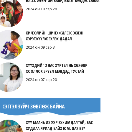
HALLOWEEN-ИЙ БАЯР, БЭЛЭГ БЭЛДЭХ САНАА
2024 он 10 сар 28
ХИЧЭЭЛИЙН ШИНЭ ЖИЛЭЭС ЭХЛЭН
ХЭРЭГЖҮҮЛЖ ЭХЛЭХ ДАДАЛ
2024 он 09 сар 3
ХҮҮХДИЙГ 2 НАС ХҮРТЭЛ НЬ ХӨХӨӨР
ХООЛЛОХ ЭРҮҮЛ МЭНДЭД ТУСТАЙ
2024 он 07 сар 20
СЭТГЭЛЗҮЙЧ ЗӨВЛӨЖ БАЙНА
ХҮҮ МААНЬ ИХ УУР БУХИМДАЛТАЙ, БАС
ХУДЛАА ЯРИАД БАЙХ ЮМ. ЯАХ ВЭ?