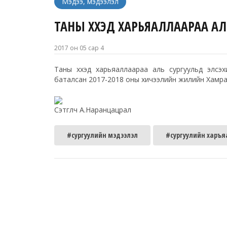
Мэдээ, мэдээлэл
ТАНЫ ХҮҮХЭД ХАРЬЯАЛЛААРАА АЛ
2017 он 05 сар 4
Таны хүүхэд харьяаллаараа аль сургуульд элс
баталсан 2017-2018 оны хичээлийн жилийн Хамран
Сэтгүүлч А.Наранцацрал
#сургуулийн мэдээлэл
#сургуулийн харъя