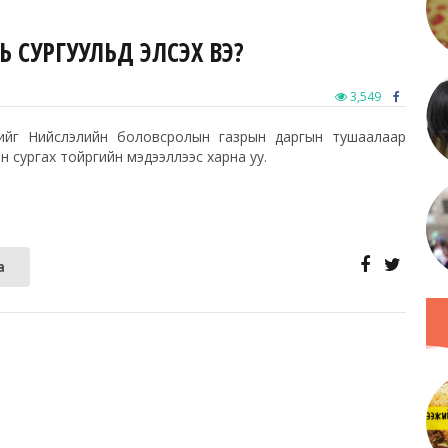
Ь СУРГУУЛЬД ЭЛСЭХ ВЭ?
3,549
эхийг Нийслэлийн боловсролын газрын даргын тушаалаар
 сургах тойргийн мэдээллээс харна уу.
а