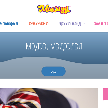
оловсрол
Хүмүүжил
Эрүүл мэнд
Хоол т
МЭДЭЭ, МЭДЭЭЛЭЛ
Бүгд