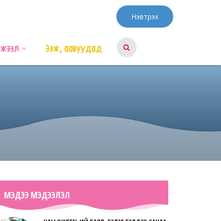
Нэвтрэх
эжээл
Ээж, аавуудад
МЭДЭЭ МЭДЭЭЛЭЛ