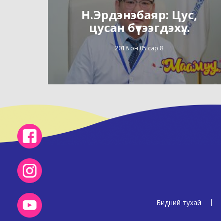
Н.Эрдэнэбаяр: Цус,
цусан бүтээгдэхү...
2018 он 05 сар 8
Бидний тухай