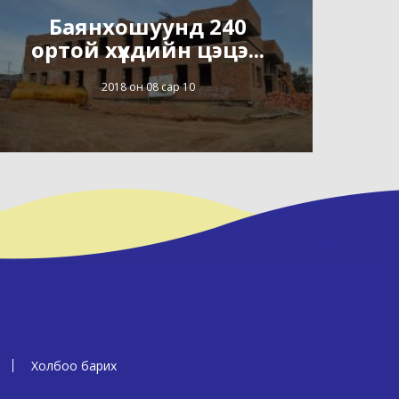
Баянхошуунд 240
ортой хүүхдийн цэцэ...
2018 он 08 сар 10
Холбоо барих