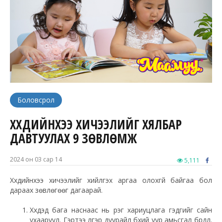
Боловсрол
ХҮҮХДИЙНХЭЭ ХИЧЭЭЛИЙГ ХЯЛБАР
ДАВТУУЛАХ 9 ЗӨВЛӨМЖ
2024 он 03 сар 14
5,111
Хүүхдийнхээ хичээлийг хийлгэх аргаа олохгүй байгаа бол
дараах зөвлөгөөг дагаарай.
Хүүхдэд бага наснаас нь үүрэг хариуцлага гэдгийг сайн
ухааруул. Гэртээ үлгэр дуурайл бүхий уур амьсгал бүрдүүл.