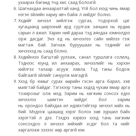
ухаарах бөгөөд түүнд хүмүүс саад болохгүй.
Шагнахдаа анхааралтай ханд. Үгүй бол хүүхэд чинь ямар
нэгэн зүйлийн хариу авч байж л хийдэг болно.
Хүүхдийг хичээл хийлгэж сургах, тодорхой цаг
хугацаанд ширээний ард суулгаж занших нь ердөө
сарын л ажил. Харин үүний дараа тэд аяндаа хэмнэлдээ
орж дасдаг. Энэ үед нь хичээлээ сайн хийлээ гэж
магтаж бай. Загнаж буруушаах нь тэднийг илүү
хичээхэд нь саад болно.
Хүүхдийнхээ багштай уулзаж, санал туршлага солилц.
Тэднээс юунд илүү анхаарах, хичээлийг нь хэрхэн
хийлгэх талаар асууж лавла. Тэд таны бодож
байгаагүй зүйлийг сануулж магадгүй.
Хүүхэд бүр юмыг сурах өөрийн гэсэн арга барил, хэв
маягтай байдаг. Тэгэхээр таны хүүхдэд чухам ямар арга
тохирохыг олж мэд. Зарим нь хөгжим сонсох үедээ
хичээлээ шимтэн хийдэг бол зарим
нь орондоо байхдаа илүү идэвхтэйгээр хичээл хийх нь
бий. Мэдээж цаашид хэрэг болох зөв зуршил байх
хэрэгтэй л дээ. Гэхдээ хэрвээ хүүхэд тань хөгжим
сонсохдоо л хичээл хийхийг хүсдэг бол та үүнийг
харгалзаж үзэхээс өөр аргагүй юм.