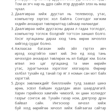
Том ах эгч нар нь дүүдээ сайн үлгэр дуурайл үзүүлэх нь маш
чухал.
Даалгавраа хийж дуустал нь телевизор, утас,
компьютер зэргээс хол байлга. Сонгодог хөгжим
хүүхдийн анхаарал төвлөрөлтөд сайнаар нөлөөлдөг.
Даалгавраа хийж дуусгасны дараа л гадаа тоглодог,
компьютер тоглож болдгийг тогтсон заншил болго.
Хэсэг хугацааны дараа хүүхэд тань өөрөө хичээлээ
хийгээд суудаг болно.
Ажлаасаа багахан хийх зүйл гэртээ авч
ирээд хүүхэдтэйгээ хамт хий. Энэ үед хүүхэд тань
хичээлдээ анхаарал төвлөрөх нь илүү байдаг юм. Болж
өгвөл энэ цаг хугацаанд та мөн өөрийн
утас, зурагтынхаа хэрэглээг хязгаарла. Өөрөөр
хэлбэл тухайн үед танай гэр яг л номын сан мэт байх
хэрэгтэй.
Дээрх зөвлөмжүүдийг биелүүлэхийн тулд заавал шинэ
өрөө, эсвэл байшин худалдан авах шаардлагагүй.
Харин гэрийнхээ хамгийн чимээгүй, хүн цөөн холхидог
газрыг сонгож ав. Тухайн газар ном, дэвтрээр дүүрэн
байвал сайн. Ингэснээр хичээл хийж
буй хүүхэд өөрийгөө хичээл хийж байгаагаа сайтар