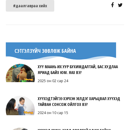
#даалгавраа хийх
СЭТГЭЛЗҮЙЧ ЗӨВЛӨЖ БАЙНА
ХҮҮ МААНЬ ИХ УУР БУХИМДАЛТАЙ, БАС ХУДЛАА
ЯРИАД БАЙХ ЮМ. ЯАХ ВЭ?
2025 он 02 сар 24
ХҮҮХЭДТЭЙГЭЭ ХЭРХЭН ЭЕЛДЭГ ХАРЬЦВАЛ ХҮҮХЭД
ТАЙВАН СОНСОЖ ОЙЛГОХ ВЭ?
2024 он 10 сар 15