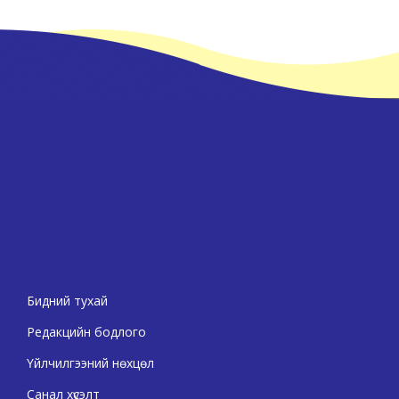
Бидний тухай
Редакцийн бодлого
Үйлчилгээний нөхцөл
Санал хүсэлт