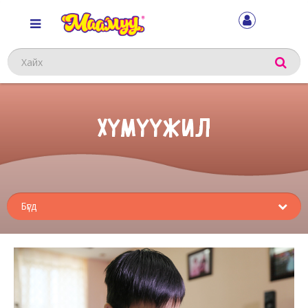
Хайх
ХҮМҮҮЖИЛ
Sub
menu