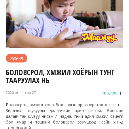
Хүмүүжил
БОЛОВСРОЛ, ХҮМҮҮЖИЛ ХОЁРЫН ТУНГ
ТААРУУЛАХ НЬ
2020 он 11 сар 27
3,728
Боловсрол, хүмүүжил хоёр бол гарын ар, өвөр тал л гэсэн үг.
Зүйрлэвэл шувууны
далавчийн
адил үүрэгтэй. Өрөөсөн
далавчтай шувуу нисэж үл чадна. Үүний адил хүмүүжил сайнгүй
бол ямар ч
түвшний
боловсрол эзэмшээд "сайн хүн"-д
тооцогдохгүй.