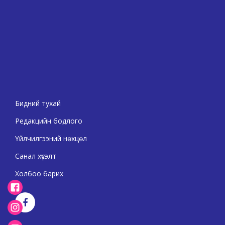
Бидний тухай
Редакцийн бодлого
Үйлчилгээний нөхцөл
Санал хүсэлт
Холбоо барих