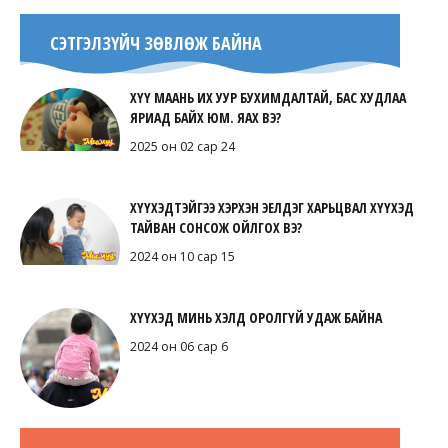
СЭТГЭЛЗҮЙЧ ЗӨВЛӨЖ БАЙНА
ХҮҮ МААНЬ ИХ УУР БУХИМДАЛТАЙ, БАС ХУДЛАА
ЯРИАД БАЙХ ЮМ. ЯАХ ВЭ?
2025 он 02 сар 24
ХҮҮХЭДТЭЙГЭЭ ХЭРХЭН ЭЕЛДЭГ ХАРЬЦВАЛ ХҮҮХЭД
ТАЙВАН СОНСОЖ ОЙЛГОХ ВЭ?
2024 он 10 сар 15
ХҮҮХЭД МИНЬ ХЭЛД ОРОЛГҮЙ УДАЖ БАЙНА
2024 он 06 сар 6