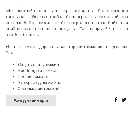
Мөн хүмүүжлийн олон талт эерэг хандлагыг боловсролоор
олж авдаг. Өөрөөр хэлбэл боловсрол нь хүмүүжилтэй зөв
хосолж байж, хүмүүжил нь боловсролоо тэтгэж байж сая
хүний хөгжил
төлөвшил
хангагдана. Салгах аргагүй ч нэгтгэн
үзэж бас болохгүй.
Өв тэгш хүмүүжил дараах таван төрлийн хүмүүжлийн нэгдэл юм.
Үүнд:
Оюун ухааны хүмүүжил
Бие бялдрын хүмүүжил
Гоо зүйн хүмүүжил
Ёс суртахууны хүмүүжил
Хөдөлмөрийн хүмүүжил
#хүмүүжлийн арга