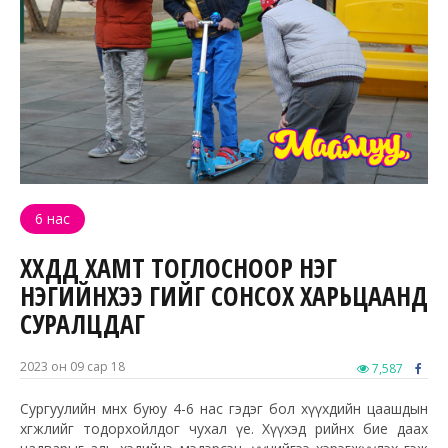
6 нас
ХҮҮХДҮҮД ХАМТ ТОГЛОСНООР НЭГ
НЭГИЙНХЭЭ ҮГИЙГ СОНСОХ ХАРЬЦААНД
СУРАЛЦДАГ
2023 он 09 сар 18
7,587
Сургуулийн өмнөх буюу 4-6 нас гэдэг бол хүүхдийн цаашдын
хөгжлийг тодорхойлдог чухал үе. Хүүхэд өөрийнхөө бие даах