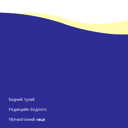
Бидний тухай
Редакцийн бодлого
Үйлчилгээний нөхцөл