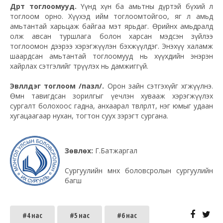
Дүрт
тоглоомууд.
Үүнд хүн ба амьтны дүртэй бүхий л
тоглоом орно. Хүүхэд ийм тоглоомтойгоо, яг л амьд
амьтантай харьцаж байгаа мэт ярьдаг. Өөрийнхөө амьдралд
олж авсан туршлага болон харсан мэдсэн зүйлээ
тоглоомон дээрээ хэрэгжүүлэн бэхжүүлдэг. Энэхүү халамж
шаардсан амьтантай тоглоомууд нь хүүхдийн энэрэн
хайрлах сэтгэлийг төрүүлэх нь дамжиггүй.
Эвлүүлдэг тоглоом /
пазл
/.
Орон зайн сэтгэхүйг хөгжүүлнэ.
Өмнөө тавигдсан зорилгыг үечлэн хувааж хэрэгжүүлэх
сургалт болохоос гадна, анхаарал төвлөрөлт, нэг юмыг удаан
хугацаагаар нухан, тогтон суух зэрэгт сургана.
Зөвлөх:
Г.Батжаргал
Сургуулийн өмнөх боловсролын сургуулийн
багш
#4 нас
#5 нас
#6 нас