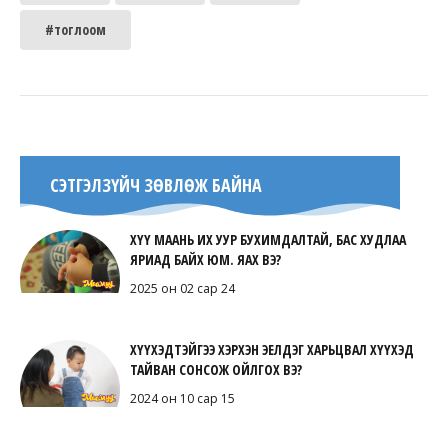
#тоглоом
СЭТГЭЛЗҮЙЧ ЗӨВЛӨЖ БАЙНА
ХҮҮ МААНЬ ИХ УУР БУХИМДАЛТАЙ, БАС ХУДЛАА
ЯРИАД БАЙХ ЮМ. ЯАХ ВЭ?
2025 он 02 сар 24
ХҮҮХЭДТЭЙГЭЭ ХЭРХЭН ЭЕЛДЭГ ХАРЬЦВАЛ ХҮҮХЭД
ТАЙВАН СОНСОЖ ОЙЛГОХ ВЭ?
2024 он 10 сар 15