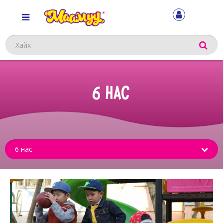
Хайх
6 НАС
Sub
menu