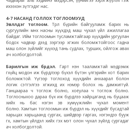
чадварыг аль
хэдийнэ
мэдэрсэн, үүнийгээ хэрэгжүүлэх гэж
ихээхэн зүтгэдэг нас.
4-7 НАСАНД ГОЛЛОХ ТОГЛООМУУД
Эвлүүлдэг тоглоом.
Төрөл бүрийн байгууламж барих нь
сургуулийн өмнөх насны хүүхдэд маш чухал үйл ажиллагаа
байдаг. Ийм тоглоомын тусламжтайгаар хүүхдийн ургуулан
бодох чадвар дээд зэргээр хөгжих боломжтойгоос гадна
маш олон зүйлийг хүүхэд тань судлах, турших, ойлгож авах
ач холбогдолтой.
Барилгын иж бүрдэл.
Гарт нэн тааламжтай мэдрэмж
өгөхүйц модон иж бүрдлээр бүхэл бүтэн үлгэрийн хот барих
боломжтой. Үүгээр тоглоход хүүхдийн анхаарал болон
логик сэтгэлгээ хөгжихөд их нэмэр болох нь дамжиггүй.
Ганцаараа ч тоглож болно, хоёулаа ч тоглож болно.
Тоглосныхоо дараа бүх иж бүрдлээ
хайрцаганд
нь буцааж
хийх нь бас нэгэн зөв хүмүүжлийн чухал момент
болно. Хамтын тоглоомын иж бүрдэл нь хүүхдийг бусадтай
харьцах харьцаанд сургах, шийдвэр гаргах, нэгэндээ бууж
өгөх, хамтын үйлдэл хийх гэх мэт олон чухал зүйлд сургадаг
ач холбогдолтой.