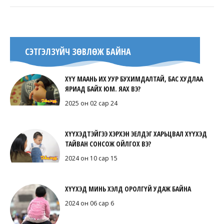
СЭТГЭЛЗҮЙЧ ЗӨВЛӨЖ БАЙНА
ХҮҮ МААНЬ ИХ УУР БУХИМДАЛТАЙ, БАС ХУДЛАА
ЯРИАД БАЙХ ЮМ. ЯАХ ВЭ?
2025 он 02 сар 24
ХҮҮХЭДТЭЙГЭЭ ХЭРХЭН ЭЕЛДЭГ ХАРЬЦВАЛ ХҮҮХЭД
ТАЙВАН СОНСОЖ ОЙЛГОХ ВЭ?
2024 он 10 сар 15
ХҮҮХЭД МИНЬ ХЭЛД ОРОЛГҮЙ УДАЖ БАЙНА
2024 он 06 сар 6