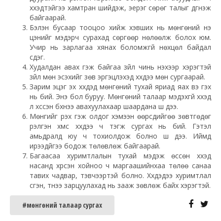
хүүхэдтэйгээ хамтран шийдэж, эерэг сөрөг талыг дүгнэж
байгаарай.
Бэлэн бусаар тооцоо хийж хэвших нь мөнгөний үнэ
цэнийг мэдэрч сурахад сөргөөр нөлөөлж болох юм.
Учир нь зарлагаа хянах боломжгүй нөхцөл байдал
үүсдэг.
Худалдан авах гэж байгаа зүйл чинь үнэхээр хэрэгтэй
зүйл мөн эсэхийг зөв эргэцүүлэхэд хүүхдээ мөн сургаарай.
Зарим эцэг эх хүүхдэд мөнгөний тухай яриад яах вэ гэх
нь бий. Энэ бол буруу. Мөнгөний талаар мэдэхгүй хүүхэд
л хүссэн бүхнээ авахуулахаар шаардана шүү дээ.
Мөнгийг үрэх гэж олдог хэмээн өөрсдийгөө зөвтгөдөг
үрэлгэн хүмүүс хүүхдээ ч тэгж сургах нь бий. Гэтэл
амьдралд юу ч тохиолдож болно шүү дээ. Иймд
ирээдүйгээ бодож төлөвлөж байгаарай.
Багаасаа хуримтлалын тухай мэдэж өссөн хүүхэд
насанд хүрсэн хойноо ч маргаашийнхаа төлөө санаа
тавих чадвар, тэвчээртэй болно. Хүүхдэдээ хуримтлал
үүсгэн, түүнээ зарцуулахад нь зааж зөвлөж байх хэрэгтэй.
#мөнгөний талаар сургах