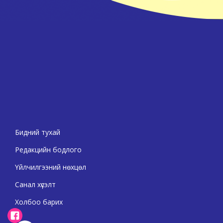
Бидний тухай
Редакцийн бодлого
Үйлчилгээний нөхцөл
Санал хүсэлт
Холбоо барих