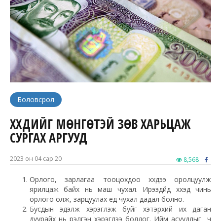
Боловсрол
ХҮҮХДИЙГ МӨНГӨТЭЙ ЗӨВ ХАРЬЦАЖ
СУРГАХ АРГУУД
2023 он 04 сар 20
8,568
Орлого, зарлагаа тооцохдоо хүүхдээ оролцуулж
ярилцаж байх нь маш чухал. Ирээдүйд хүүхэд чинь
орлого олж, зарцуулах үед чухал дадал болно.
Бусдын эдэлж хэрэглэж буйг хэтэрхий их даган
дуурайх нь үрэлгэн хэрэглээ болдог. Ийм асуудлыг ч