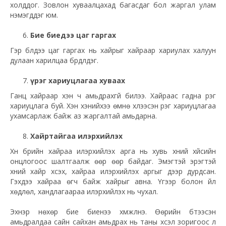
холддог. Зовлон хуваалцахад багасдаг бол жаргал улам
нэмэгддэг юм.
Бие биедээ цаг гаргах
Гэр бүлдээ цаг гаргах нь хайрыг хайраар хариулах халуун
дулаан харилцаа бүрдүүлдэг.
Үүрэг хариуцлагаа хуваах
Ганц хайраар хэн ч амьдрахгүй билээ. Хайраас гадна үүрэг
хариуцлага буй. Хэн хэнийхээ өмнө хүлээсэн үүрэг хариуцлагаа
ухамсарлаж байж аз жаргалтай амьдарна.
Хайртайгаа илэрхийлэх
Хүн бүрийн хайраа илэрхийлэх арга нь хувь хүний хүйсийн
онцлогоос шалтгаалж өөр өөр байдаг. Эмэгтэй эрэгтэй
хүний хайр хүсэх, хайраа илэрхийлэх аргыг дээр дурдсан.
Гэхдээ хайраа өгч байж хайрыг авна. Үгээр болон үйл
хөдлөл, хандлагаараа илэрхийлэх нь чухал.
Эхнэр нөхөр бие биенээ хүмүүжүүлнэ. Өөрийн бүтээсэн
амьдралдаа сайн сайхан амьдрах нь таны хүсэл зоригоос л