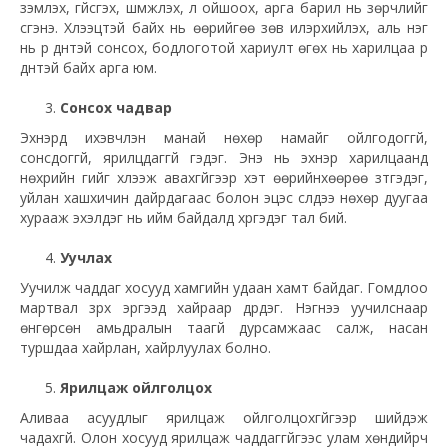
зэмлэх, үгүйсгэх, шүүмжлэх, үл ойшоох, арга барил нь зөрчлийг
үүсгэнэ. Хүлээцтэй байх нь өөрийгөө зөв илэрхийлэх, аль нэг
нь үр дүнтэй сонсох, бодлоготой хариулт өгөх нь харилцаа үр
дүнтэй байх арга юм.
Сонсох чадвар
Эхнэрүүд ихэвчлэн манай нөхөр намайг ойлгодоггүй,
сонсдоггүй, ярилцдаггүй гэдэг. Энэ нь эхнэр харилцаанд
нөхрийн үгийг хүлээж авахгүйгээр хэт өөрийнхөөрөө зүтгэдэг,
уйлан хашхичин
дайрдагаас
болон эцэс сүүлдээ нөхөр дуугаа
хурааж эхэлдэг нь ийм байдалд хүргэдэг тал бий.
Уучлах
Уучилж чаддаг хосууд хамгийн удаан хамт байдаг. Гомдлоо
мартвал зүрх эргээд хайраар дүүрдэг. Нэгнээ уучилснаар
өнгөрсөн амьдралын таагүй дурсамжаас салж, насан
туршдаа хайрлан, хайрлуулах болно.
Ярилцаж ойлголцох
Аливаа асуудлыг ярилцаж
ойлголцохгүйгээр
шийдэж
чадахгүй. Олон хосууд ярилцаж чаддаггүйгээс улам хөндийрч