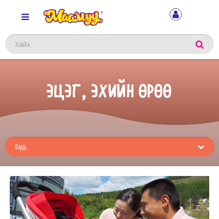
Хайх
ЭЦЭГ, ЭХИЙН ӨРӨӨ
Sub
menu