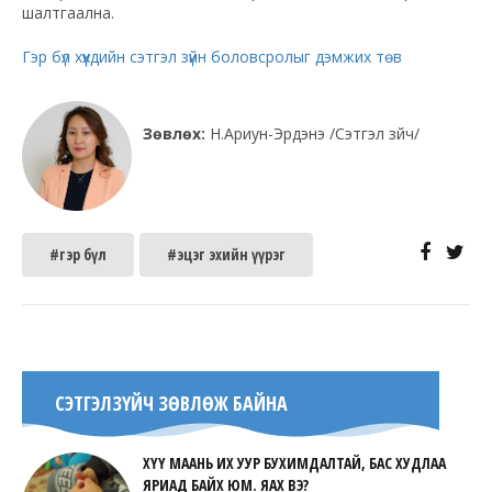
шалтгаална.
Гэр бүл хүүхдийн сэтгэл зүйн боловсролыг дэмжих төв
Зөвлөх:
Н.Ариун-Эрдэнэ /Сэтгэл зүйч/
#гэр бүл
#эцэг эхийн үүрэг
СЭТГЭЛЗҮЙЧ ЗӨВЛӨЖ БАЙНА
ХҮҮ МААНЬ ИХ УУР БУХИМДАЛТАЙ, БАС ХУДЛАА
ЯРИАД БАЙХ ЮМ. ЯАХ ВЭ?