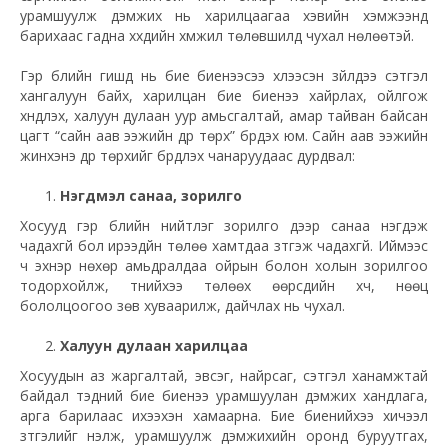
урамшуулж дэмжих нь харилцаагаа хэвийн хэмжээнд
барихаас гадна хүүхдийн хүмүүжил
төлөвшилд
чухал нөлөөтэй.
Гэр бүлийн гишүүд нь бие биенээсээ хүлээсэн зүйлдээ сэтгэл
хангалуун байх, харилцан бие биенээ хайрлах, ойлгож
хүндлэх, халуун дулаан уур амьсгалтай, амар тайван байсан
цагт “сайн аав ээжийн дүр төрх” бүрдэх юм. Сайн аав ээжийн
жинхэнэ дүр төрхийг бүрдүүлэх чанаруудаас дурдвал:
Нэгдмэл санаа, зорилго
Хосууд гэр бүлийн нийтлэг зорилго дээр санаа нэгдэж
чадахгүй бол ирээдүйн төлөө хамтдаа зүтгэж чадахгүй. Иймээс
ч эхнэр нөхөр амьдралдаа ойрын болон холын зорилгоо
тодорхойлж, түүнийхээ төлөөх өөрсдийн хүч, нөөц
бололцоогоо зөв хуваарилж, дайчлах нь чухал.
Халуун дулаан харилцаа
Хосуудын аз жаргалтай, эвсэг, найрсаг, сэтгэл ханамжтай
байдал тэдний биe биенээ урамшуулан дэмжих хандлага,
арга барилаас ихээхэн хамаарна. Бие биенийхээ хичээл
зүтгэлийг үнэлж, урамшуулж дэмжихийн оронд буруутгах,