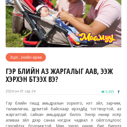
Эцэг, эхийн өрөө
ГЭР БҮЛИЙН АЗ ЖАРГАЛЫГ ААВ, ЭЭЖ
ХЭРХЭН БҮТЭЭХ ВЭ?
2024 он 01 сар 24
5,935
Гэр бүлийн гишүүд амьдралын зорилго, үнэт зүйл, зарчим,
төлөвлөгөө, дүрэмтэй байснаар ирээдүйд тогтвортой, аз
жаргалтай, сайхан амьдардаг билээ. Эхнэр нөхөр хоёр
аливаа зүйл дээр санаа нэгдэж чадвал үл ойлголцлоос
сэргийлэх боломжтой. Мөн эхнэр нөхөр бие биенээ