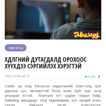
Эрүүл мэнд
ХӨДӨЛГӨӨНИЙ ДУТАГДАЛД ОРОХООС
ХҮҮХДЭЭ СЭРГИЙЛЭХ ХЭРЭГТЭЙ
2022 он 04 сар 15
3,206
Сүүлийн үед хүүхэд багаасаа хөдөлгөөний хомстолд орж
дархлаа сул,
өвчлөмтгий
болж өсөж буйг эцэг эхчүүд
анхаарах ёстой. Ялангуяа хот суурин газрын байр,
байшинд амьдардаг хүүхэд хөдөлмөрөөс хол хөндий өсөж,
суугаа байдалд дасан зохицдогоос