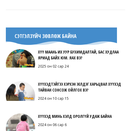
СЭТГЭЛЗҮЙЧ ЗӨВЛӨЖ БАЙНА
ХҮҮ МААНЬ ИХ УУР БУХИМДАЛТАЙ, БАС ХУДЛАА
ЯРИАД БАЙХ ЮМ. ЯАХ ВЭ?
2025 он 02 сар 24
ХҮҮХЭДТЭЙГЭЭ ХЭРХЭН ЭЕЛДЭГ ХАРЬЦВАЛ ХҮҮХЭД
ТАЙВАН СОНСОЖ ОЙЛГОХ ВЭ?
2024 он 10 сар 15
ХҮҮХЭД МИНЬ ХЭЛД ОРОЛГҮЙ УДАЖ БАЙНА
2024 он 06 сар 6