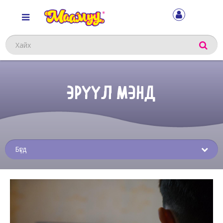
Хайх
ЭРҮҮЛ МЭНД
Sub
menu