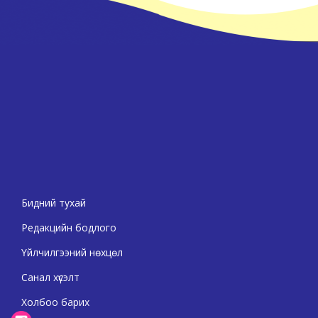
Бидний тухай
Редакцийн бодлого
Үйлчилгээний нөхцөл
Санал хүсэлт
Холбоо барих