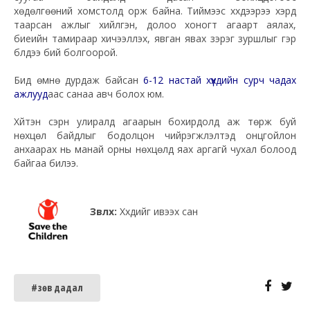
хөдөлгөөний хомстолд орж байна. Тиймээс хүүхдээрээ хэрд
таарсан ажлыг хийлгэн, долоо хоногт агаарт аялах,
биеийн тамираар хичээллэх, явган явах зэрэг зуршлыг гэр
бүлдээ бий болгоорой.
Бид өмнө дурдаж байсан
6-12 настай хүүхдийн сурч чадах
ажлууд
аас санаа авч болох юм.
Хүйтэн сэрүүн улиралд агаарын бохирдолд аж төрж буй
нөхцөл байдлыг бодолцон
чийрэгжүүлэлтэд
онцгойлон
анхаарах нь манай орны нөхцөлд яах аргагүй чухал болоод
байгаа билээ.
Зөвлөх:
Хүүхдийг ивээх сан
#зөв дадал